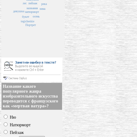
пейзаж
лес
река
названия
зима
девушка
натюрморт
осень
букет
tegicheskie
Портрет
Название какого
популярного жанра
изобразительного искусства
переводится с французского
как «мертвая натура»?
Ню
Натюрморт
Пейзаж