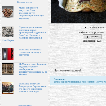
Последние новости
Музей азиатского
искусства Crow
демонстрирует
современную японскую
керамику
Первая персональная
Сейчас 3.67/5
выставка новых
Рейтинг:
3.7
/5 (3 голосов)
произведений художника
Яна-Оле Шимана в
Оценки.
Касмине открылась в
Нью-Йорке
Просмотров: 1235
Выставка посвящена
голове как мотиву в
искусстве
МоМА получает большой
подарок от работ
швейцарских
Нет комментариев!
архитекторов Herzog & de
Meuron
Внимание:
Только зарегистрированные пользователи могут ост
Выставка отмечает
Андреа дель Верроккьо и
его самого известного
ученика Леонардо
Последние статьи