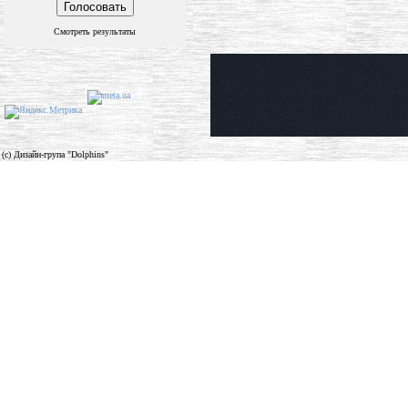
Смотреть результаты
(c) Дизайн-група "Dolphins"