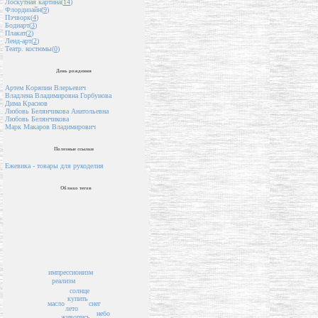
Лоскутная картина(
14
)
Флордизайн(
9
)
Пэчворк(
4
)
Бодиарт(
3
)
Плакат(
2
)
Ленд-арт(
2
)
Театр. костюмы(
0
)
День рождения
Артем Коряпин Влерьевич
Владлена Владимировна Горбунова
Дима Краснов
Любовь Белянчикова Анатольевна
Любовь Белянчикова
Марк Макаров Владимирович
Полезные ссылки
Ежевика - товары для рукоделия
Облако тегов
импрессионизм
реализм
солнце
купить
снег
масло
лето
небо
живопись