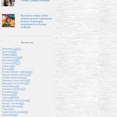
галерее Дэвида Ричарда
Выставка новых работ
американской художницы
Кэтрин Бернхардт
открывается в Ксавье
Хуфкенс
Вид искусства
Живопись(
22953
)
Другое(
3334
)
Графика(
3261
)
Архитектура(
1969
)
Вышивка(
1048
)
Скульптура(
617
)
Дерево(
445
)
Куклы(
302
)
Компьютерная графика(
281
)
Художественное фото(
273
)
Дизайн интерьера(
254
)
Церковное искусство(
196
)
Народное искусство(
193
)
Бижутерия(
119
)
Текстиль (батик)(
107
)
Керамика(
105
)
Витражи(
103
)
Аэрография(
74
)
Ювелирное искусство(
66
)
Фреска, мозаика(
64
)
Дизайн одежды(
61
)
Стекло(
57
)
Графический дизайн(
38
)
Декорации(
26
)