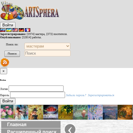
Войти
Зарегистрировано:
[1974] мастера, [373] посетителя.
Опубликовано:
[32814] работы.
Поиск по:
×
Войти
Логин
Пароль
Забыли пароль?
Зарегистрироваться
Войти
‹
Главная
Расширенный поиск