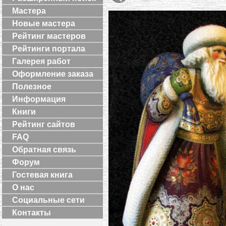
Мастера
Новые мастера
Рейтинг мастеров
Рейтинги портала
Галерея работ
Оформление заказа
Полезное
Информация
Книги
Рейтинг сайтов
FAQ
Обратная связь
Форум
Гостевая книга
О нас
Социальные сети
Контакты