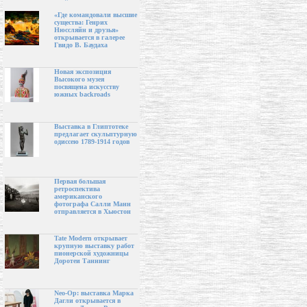
«Где командовали высшие
существа: Генрих
Нюссляйн и друзья»
открывается в галерее
Гвидо В. Баудаха
Новая экспозиция
Высокого музея
посвящена искусству
южных backroads
Выставка в Глиптотеке
предлагает скульптурную
одиссею 1789-1914 годов
Первая большая
ретроспектива
американского
фотографа Салли Манн
отправляется в Хьюстон
Tate Modern открывает
крупную выставку работ
пионерской художницы
Доротеи Таннинг
Neo-Op: выставка Марка
Дагли открывается в