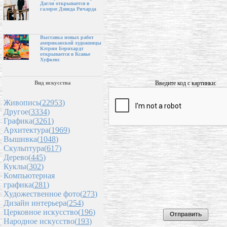
Дагли открывается в
галерее Дэвида Ричарда
Выставка новых работ
американской художницы
Кэтрин Бернхардт
открывается в Ксавье
Хуфкенс
Введите код с картинки:
Вид искусства
Живопись(
22953
)
Другое(
3334
)
Графика(
3261
)
Архитектура(
1969
)
Вышивка(
1048
)
Скульптура(
617
)
Дерево(
445
)
Куклы(
302
)
Компьютерная
графика(
281
)
Художественное фото(
273
)
Дизайн интерьера(
254
)
Церковное искусство(
196
)
Народное искусство(
193
)