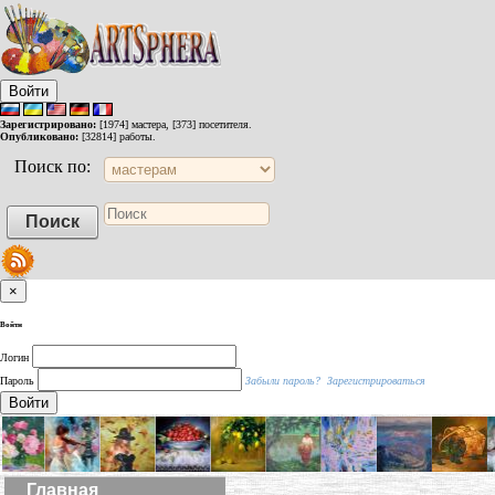
Войти
Зарегистрировано:
[1974] мастера, [373] посетителя.
Опубликовано:
[32814] работы.
Поиск по:
×
Войти
Логин
Пароль
Забыли пароль?
Зарегистрироваться
Войти
Главная