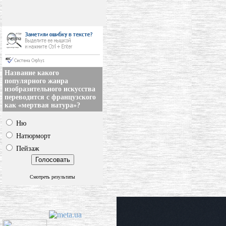
Название какого
популярного жанра
изобразительного искусства
переводится с французского
как «мертвая натура»?
Ню
Натюрморт
Пейзаж
Смотреть результаты