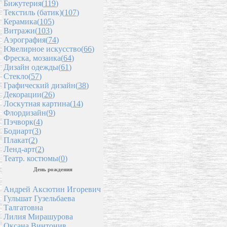
Бижутерия(
119
)
Текстиль (батик)(
107
)
Керамика(
105
)
Витражи(
103
)
Аэрография(
74
)
Ювелирное искусство(
66
)
Фреска, мозаика(
64
)
Дизайн одежды(
61
)
Стекло(
57
)
Графический дизайн(
38
)
Декорации(
26
)
Лоскутная картина(
14
)
Флордизайн(
9
)
Пэчворк(
4
)
Бодиарт(
3
)
Плакат(
2
)
Ленд-арт(
2
)
Театр. костюмы(
0
)
День рождения
Андрей Аксютин Игоревич
Гульшат Гузельбаева
Талгатовна
Лилия Мирашурова
Оксана Винтонив