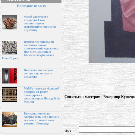
Последние новости
Музей азиатского
искусства Crow
демонстрирует
современную японскую
керамику
Первая персональная
выставка новых
произведений художника
Яна-Оле Шимана в
Касмине открылась в
Нью-Йорке
Выставка посвящена
голове как мотиву в
искусстве
МоМА получает большой
подарок от работ
швейцарских
Связаться с мастером - Владимир Кузнецо
архитекторов Herzog & de
Meuron
Выставка отмечает
Андреа дель Верроккьо и
его самого известного
ученика Леонардо
Имя: