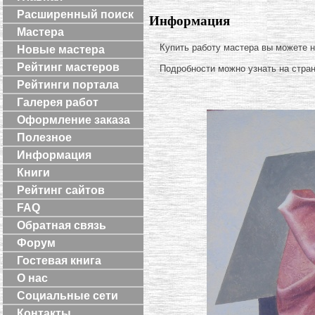
Расширенный поиск
Информация
Мастера
Купить работу мастера вы можете 
Новые мастера
Рейтинг мастеров
Подробности можно узнать на стра
Рейтинги портала
Галерея работ
Оформление заказа
Полезное
Информация
Книги
Рейтинг сайтов
FAQ
Обратная связь
Форум
Гостевая книга
О нас
Социальные сети
Контакты