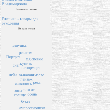
Владимировна
Полезные ссылки
Ежевика - товары для
рукоделия
Облако тегов
девушка
реализм
Портрет
tegicheskie
купить
снег
натюрморт
названия
небо
масло
пейзаж
река
живопись
лето
лес
зима
осень
солнце
букет
импрессионизм