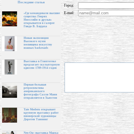
Последние статьи
Город:
E-mail:
«Где командовали высшие
существа: Генрих
Нюссляйн и друзья»
открывается в галерее
Гвидо В. Баудаха
Новая экспозиция
Высокого музея
посвящена искусству
южных backroads
Выставка в Глиптотеке
предлагает скульптурную
одиссею 1789-1914 годов
Первая большая
ретроспектива
американского
фотографа Салли Манн
отправляется в Хьюстон
Tate Modern открывает
крупную выставку работ
пионерской художницы
Доротеи Таннинг
Neo-Op: выставка Марка