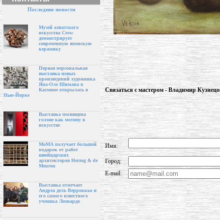
Последние новости
Музей азиатского
искусства Crow
демонстрирует
современную японскую
керамику
Первая персональная
выставка новых
произведений художника
Яна-Оле Шимана в
Связаться с мастером - Владимир Кузнецо
Касмине открылась в
Нью-Йорке
Выставка посвящена
голове как мотиву в
искусстве
МоМА получает большой
Имя:
подарок от работ
швейцарских
Город:
архитекторов Herzog & de
Meuron
E-mail:
Выставка отмечает
Андреа дель Верроккьо и
его самого известного
ученика Леонардо