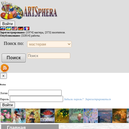
Войти
Зарегистрировано:
[1974] мастера, [373] посетителя.
Опубликовано:
[32814] работы.
Поиск по:
×
Войти
Логин
Пароль
Забыли пароль?
Зарегистрироваться
Войти
Главная