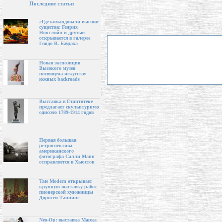
Последние статьи
«Где командовали высшие
существа: Генрих
Нюссляйн и друзья»
открывается в галерее
Гвидо В. Баудаха
Новая экспозиция
Высокого музея
посвящена искусству
южных backroads
Выставка в Глиптотеке
предлагает скульптурную
одиссею 1789-1914 годов
Первая большая
ретроспектива
американского
фотографа Салли Манн
отправляется в Хьюстон
Tate Modern открывает
крупную выставку работ
пионерской художницы
Доротеи Таннинг
Neo-Op: выставка Марка