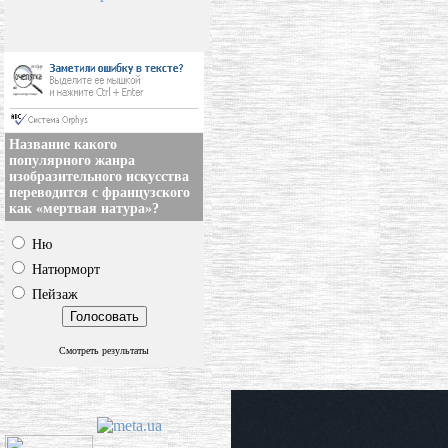
Название какого
популярного жанра
изобразительного искусства
переводится с французского
как «мертвая натура»?
Ню
Натюрморт
Пейзаж
Смотреть результаты