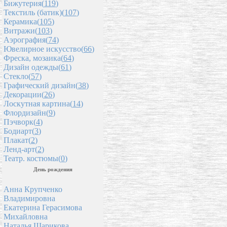
Бижутерия(
119
)
Текстиль (батик)(
107
)
Керамика(
105
)
Витражи(
103
)
Аэрография(
74
)
Ювелирное искусство(
66
)
Фреска, мозаика(
64
)
Дизайн одежды(
61
)
Стекло(
57
)
Графический дизайн(
38
)
Декорации(
26
)
Лоскутная картина(
14
)
Флордизайн(
9
)
Пэчворк(
4
)
Бодиарт(
3
)
Плакат(
2
)
Ленд-арт(
2
)
Театр. костюмы(
0
)
День рождения
Анна Крупченко
Владимировна
Екатерина Герасимова
Михайловна
Наталья Шарикова