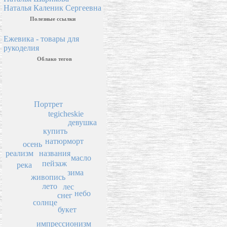
Наталья Каленик Сергеевна
Полезные ссылки
Ежевика - товары для
рукоделия
Облако тегов
Портрет
tegicheskie
девушка
купить
натюрморт
осень
названия
реализм
масло
пейзаж
река
зима
живопись
лето
лес
небо
снег
солнце
букет
импрессионизм