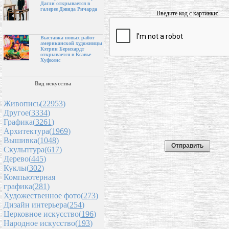
Дагли открывается в
галерее Дэвида Ричарда
Введите код с картинки:
Выставка новых работ
американской художницы
Кэтрин Бернхардт
открывается в Ксавье
Хуфкенс
Вид искусства
Живопись(
22953
)
Другое(
3334
)
Графика(
3261
)
Архитектура(
1969
)
Вышивка(
1048
)
Скульптура(
617
)
Дерево(
445
)
Куклы(
302
)
Компьютерная
графика(
281
)
Художественное фото(
273
)
Дизайн интерьера(
254
)
Церковное искусство(
196
)
Народное искусство(
193
)