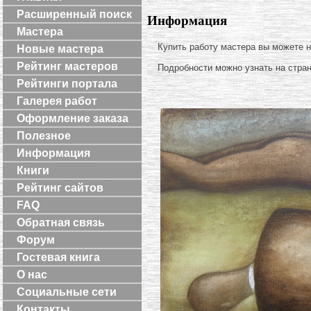
Расширенный поиск
Информация
Мастера
Купить работу мастера вы можете 
Новые мастера
Рейтинг мастеров
Подробности можно узнать на стра
Рейтинги портала
Галерея работ
Оформление заказа
Полезное
Информация
Книги
Рейтинг сайтов
FAQ
Обратная связь
Форум
Гостевая книга
О нас
Социальные сети
Контакты