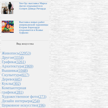
Neo-Op: выставка Марка
Дагли открывается в
галерее Дэвида Ричарда
Выставка новых работ
американской художницы
Кэтрин Бернхардт
открывается в Ксавье
Хуфкенс
Вид искусства
Живопись(
22953
)
Другое(
3334
)
Графика(
3261
)
Архитектура(
1969
)
Вышивка(
1048
)
Скульптура(
617
)
Дерево(
445
)
Куклы(
302
)
Компьютерная
графика(
281
)
Художественное фото(
273
)
Дизайн интерьера(
254
)
Церковное искусство(
196
)