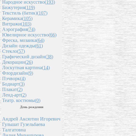
Народное искусство(
193
)
Бижутерия(
119
)
Текстиль (батик)(
107
)
Керамика(
105
)
Витражи(
103
)
Аэрография(
74
)
Ювелирное искусство(
66
)
Фреска, мозаика(
64
)
Дизайн одежды(
61
)
Стекло(
57
)
Графический дизайн(
38
)
Декорации(
26
)
Лоскутная картина(
14
)
Флордизайн(
9
)
Пэчворк(
4
)
Бодиарт(
3
)
Плакат(
2
)
Ленд-арт(
2
)
Театр. костюмы(
0
)
День рождения
Андрей Аксютин Игоревич
Гульшат Гузельбаева
Талгатовна
Лилия Мирашурова