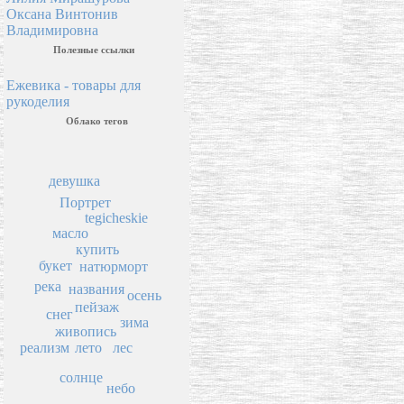
Оксана Винтонив
Владимировна
Полезные ссылки
Ежевика - товары для
рукоделия
Облако тегов
девушка
Портрет
tegicheskie
масло
купить
букет
натюрморт
река
названия
осень
пейзаж
снег
зима
живопись
реализм
лето
лес
солнце
небо