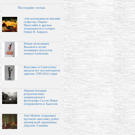
Последние статьи
«Где командовали высшие
существа: Генрих
Нюссляйн и друзья»
открывается в галерее
Гвидо В. Баудаха
Новая экспозиция
Высокого музея
посвящена искусству
южных backroads
Выставка в Глиптотеке
предлагает скульптурную
одиссею 1789-1914 годов
Первая большая
ретроспектива
американского
фотографа Салли Манн
отправляется в Хьюстон
Tate Modern открывает
крупную выставку работ
пионерской художницы
Доротеи Таннинг