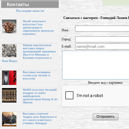
Контакты
Последние новости
Связаться с мастером - Геннадий Лазнев
Музей азиатского
искусства Crow
демонстрирует
Имя:
современную японскую
керамику
Город:
Первая персональная
E-mail:
выставка новых
произведений художника
Яна-Оле Шимана в
Касмине открылась в
Нью-Йорке
Выставка посвящена
голове как мотиву в
искусстве
Введите код с картинки:
МоМА получает большой
подарок от работ
швейцарских
архитекторов Herzog & de
Meuron
Выставка отмечает
Андреа дель Верроккьо и
его самого известного
ученика Леонардо