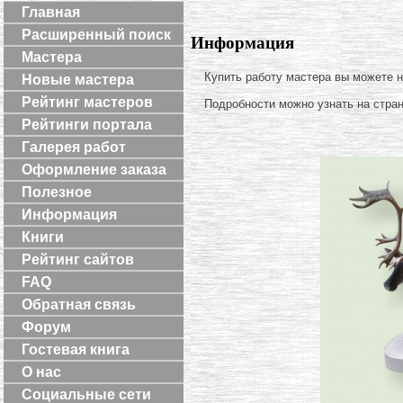
Главная
Расширенный поиск
Информация
Мастера
Купить работу мастера вы можете 
Новые мастера
Рейтинг мастеров
Подробности можно узнать на стра
Рейтинги портала
Галерея работ
Оформление заказа
Полезное
Информация
Книги
Рейтинг сайтов
FAQ
Обратная связь
Форум
Гостевая книга
О нас
Социальные сети