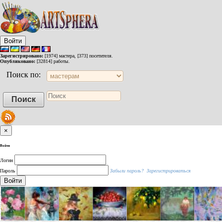
Войти
Зарегистрировано:
[1974] мастера, [373] посетителя.
Опубликовано:
[32814] работы.
Поиск по:
×
Войти
Логин
Пароль
Забыли пароль?
Зарегистрироваться
Войти