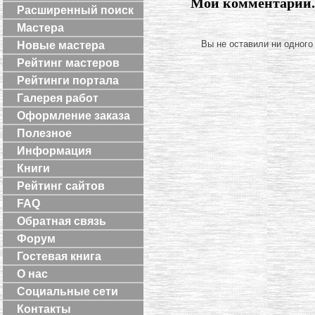
Мои комментарии..
Расширенный поиск
Мастера
Вы не оставили ни одного
Новые мастера
Рейтинг мастеров
Рейтинги портала
Галерея работ
Оформление заказа
Полезное
Информация
Книги
Рейтинг сайтов
FAQ
Обратная связь
Форум
Гостевая книга
О нас
Социальные сети
Контакты