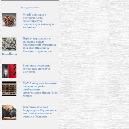
Последние новости
Музей азиатского
искусства Crow
демонстрирует
современную японскую
керамику
Первая персональная
выставка новых
произведений художника
Яна-Оле Шимана в
Касмине открылась в
Нью-Йорке
Выставка посвящена
голове как мотиву в
искусстве
МоМА получает большой
подарок от работ
швейцарских
архитекторов Herzog & de
Meuron
Выставка отмечает
Андреа дель Верроккьо и
его самого известного
ученика Леонардо