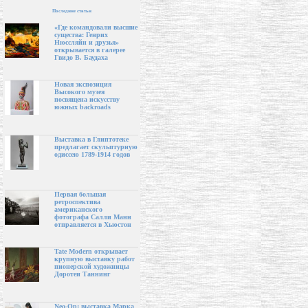
Последние статьи
«Где командовали высшие
существа: Генрих
Нюссляйн и друзья»
открывается в галерее
Гвидо В. Баудаха
Новая экспозиция
Высокого музея
посвящена искусству
южных backroads
Выставка в Глиптотеке
предлагает скульптурную
одиссею 1789-1914 годов
Первая большая
ретроспектива
американского
фотографа Салли Манн
отправляется в Хьюстон
Tate Modern открывает
крупную выставку работ
пионерской художницы
Доротеи Таннинг
Neo-Op: выставка Марка