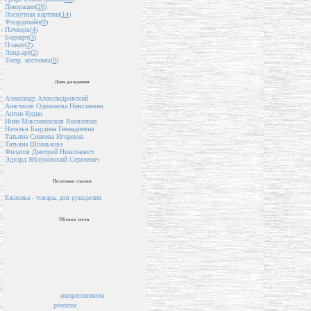
Декорации(
26
)
Лоскутная картина(
14
)
Флордизайн(
9
)
Пэчворк(
4
)
Бодиарт(
3
)
Плакат(
2
)
Ленд-арт(
2
)
Театр. костюмы(
0
)
День рождения
Александр Александровский
Анастасия Одинокова Николаевна
Антон Кудин
Инна Максимовская Яковлевна
Наталья Бырдина Геннадиевна
Татьяна Синяева Игоревна
Татьяна Шпанькова
Филатов Дмитрий Николаевич
Эдуард Яблуновский Сергеевич
Полезные ссылки
Ежевика - товары для рукоделия
Облако тегов
импрессионизм
реализм