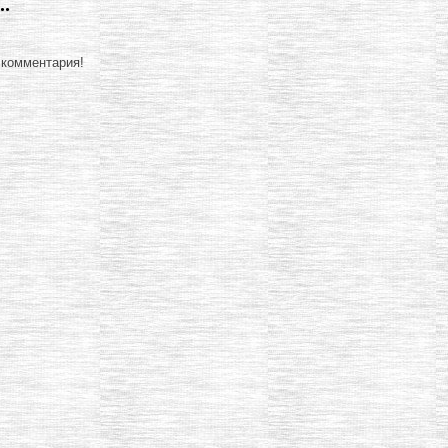
.
 комментария!