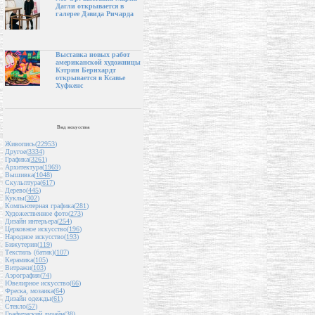
Дагли открывается в
галерее Дэвида Ричарда
Выставка новых работ
американской художницы
Кэтрин Бернхардт
открывается в Ксавье
Хуфкенс
Вид искусства
Живопись(
22953
)
Другое(
3334
)
Графика(
3261
)
Архитектура(
1969
)
Вышивка(
1048
)
Скульптура(
617
)
Дерево(
445
)
Куклы(
302
)
Компьютерная графика(
281
)
Художественное фото(
273
)
Дизайн интерьера(
254
)
Церковное искусство(
196
)
Народное искусство(
193
)
Бижутерия(
119
)
Текстиль (батик)(
107
)
Керамика(
105
)
Витражи(
103
)
Аэрография(
74
)
Ювелирное искусство(
66
)
Фреска, мозаика(
64
)
Дизайн одежды(
61
)
Стекло(
57
)
Графический дизайн(
38
)