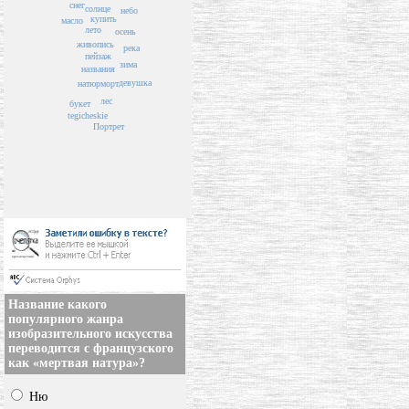
снег
солнце
небо
купить
масло
лето
осень
живопись
река
пейзаж
зима
названия
девушка
натюрморт
лес
букет
tegicheskie
Портрет
Название какого
популярного жанра
изобразительного искусства
переводится с французского
как «мертвая натура»?
Ню