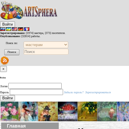
Войти
Зарегистрировано:
[1974] мастера, [373] посетителя.
Опубликовано:
[32814] работы.
Поиск по:
×
Войти
Логин
Пароль
Забыли пароль?
Зарегистрироваться
Войти
Главная