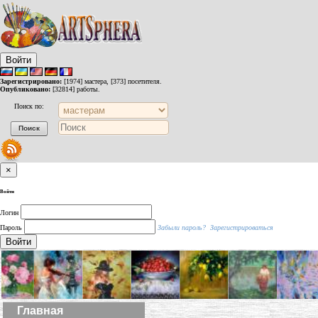
Войти
Зарегистрировано:
[1974] мастера, [373] посетителя.
Опубликовано:
[32814] работы.
Поиск по:
×
Войти
Логин
Пароль
Забыли пароль?
Зарегистрироваться
Войти
Главная