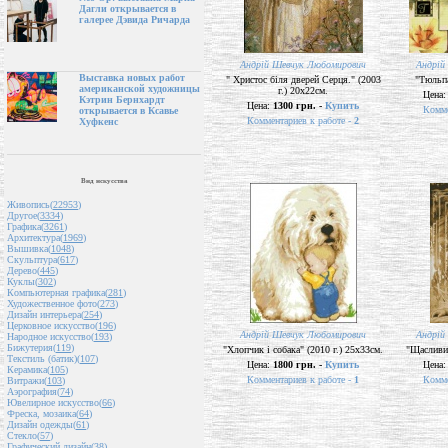
Дагли открывается в
галерее Дэвида Ричарда
Андрій Шевчук Любомирович
Андрій
Выставка новых работ
" Христос біля дверей Серця." (2003
"Тюльпа
американской художницы
г.) 20х22см.
Цена
Кэтрин Бернхардт
Цена:
1300 грн. -
Купить
Комме
открывается в Ксавье
Комментариев к работе -
2
Хуфкенс
Вид искусства
Живопись(
22953
)
Другое(
3334
)
Графика(
3261
)
Архитектура(
1969
)
Вышивка(
1048
)
Скульптура(
617
)
Дерево(
445
)
Куклы(
302
)
Компьютерная графика(
281
)
Художественное фото(
273
)
Дизайн интерьера(
254
)
Церковное искусство(
196
)
Андрій Шевчук Любомирович
Андрій
Народное искусство(
193
)
Бижутерия(
119
)
"Хлопчик і собака" (2010 г.) 25х33см.
"Щасливий
Текстиль (батик)(
107
)
Цена:
1800 грн. -
Купить
Цена
Керамика(
105
)
Комментариев к работе -
1
Комме
Витражи(
103
)
Аэрография(
74
)
Ювелирное искусство(
66
)
Фреска, мозаика(
64
)
Дизайн одежды(
61
)
Стекло(
57
)
Графический дизайн(
38
)