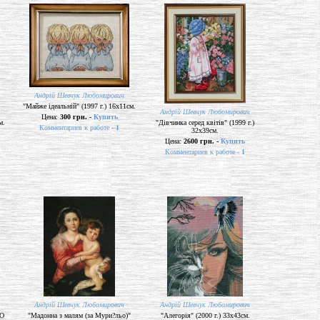
Андрій Шевчук Любомирович
"Майже ідеальній" (1997 г.) 16х11см.
Андрій Шевчук Любомирович
Цена:
300 грн. -
Купить
м.
"Дівчинка серед квітів" (1999 г.)
Комментариев к работе -
1
32х39см.
Цена:
2600 грн. -
Купить
Комментариев к работе -
1
Андрій Шевчук Любомирович
Андрій Шевчук Любомирович
 О
"Мадонна з малям (за Мури?льо)"
"Алегорія" (2000 г.) 33х43см.