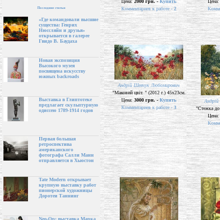
Цена:
2000 грн. -
Купить
Цена
Последние статьи
Комментариев к работе -
2
Комме
«Где командовали высшие
существа: Генрих
Нюссляйн и друзья»
открывается в галерее
Гвидо В. Баудаха
Новая экспозиция
Высокого музея
посвящена искусству
южных backroads
Андрій Шевчук Любомирович
"Маковий цвіт. " (2012 г.) 45х23см.
Выставка в Глиптотеке
Цена:
3000 грн. -
Купить
Андрій
предлагает скульптурную
Комментариев к работе -
3
"Стежка до 
одиссею 1789-1914 годов
Цена
Комме
Первая большая
ретроспектива
американского
фотографа Салли Манн
отправляется в Хьюстон
Tate Modern открывает
крупную выставку работ
пионерской художницы
Доротеи Таннинг
Neo-Op: выставка Марка