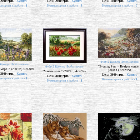
:
2000 грн. -
Купить
Цена:
2800 грн. -
Купить
Цена:
1600 грн. -
Купить
нтариев к работе -
1
Комментариев к работе -
3
Комментариев к работе -
0
Андрій Шевчук Любомирович
 Шевчук Любомирович
Андрій Шевчук Любомирович
"Evening Sun. – Вечірнє сонце.
моря. " (2009 г.) 42х29см.
(2008 г.) 42х29см.
"Макове поле." (2009 г.) 42х29см.
:
3600 грн. -
Купить
Цена:
3600 грн. -
Купить
Цена:
3600 грн. -
Купить
нтариев к работе -
1
Комментариев к работе -
1
Комментариев к работе -
1