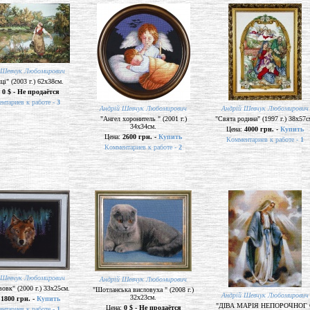
 Шевчук Любомирович
ці" (2003 г.) 62х38см.
:
0 $ - Не продаётся
нтариев к работе -
3
Андрій Шевчук Любомирович
Андрій Шевчук Любомирович
"Ангел хоронитель " (2001 г.)
"Свята родина" (1997 г.) 38х57с
34х34см.
Цена:
4000 грн. -
Купить
Цена:
2600 грн. -
Купить
Комментариев к работе -
1
Комментариев к работе -
2
 Шевчук Любомирович
Андрій Шевчук Любомирович
вовк" (2000 г.) 33х25см.
"Шотланська висловуха " (2008 г.)
Андрій Шевчук Любомирович
32х23см.
:
1800 грн. -
Купить
"ДІВА МАРІЯ НЕПОРОЧНОГ
Цена:
0 $ - Не продаётся
нтариев к работе -
1