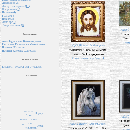
Декорации(
26
)
Лоскутная картина(
14
)
Флордизайн(
9
)
Пэчворк(
4
)
Бодиарт(
3
)
Плакат(
2
)
Ленд-арт(
2
)
Театр. костюмы(
0
)
Андрій
"На річ
День рождения
Цена
Анна Крупченко Владимировна
Комме
Екатерина Герасимова Михайловна
Андрій Шевчук Любомирович
Наталья Шарикова
"Спаситель" (2001 г.) 21х27см.
Наталья Каленик Сергеевна
Цена:
0 $ - Не продаётся
Комментариев к работе -
1
Полезные ссылки
Ежевика - товары для рукоделия
Облако тегов
реализм
Портрет
букет
Андрій
масло
солнце
"Нічний 
лето
Андрій Шевчук Любомирович
лес
Цена
осень
живопись
"Ніжна сила" (1999 г.) 25х30см.
Комме