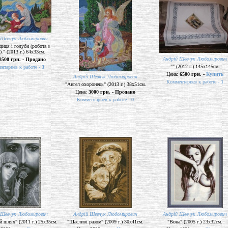
 Шевчук Любомирович
иця і голуби (робота з
)." (2013 г.) 64х33см.
Андрій Шевчук Любомирович
3500 грн. - Продано
"" (2012 г.) 145х145см.
нтариев к работе -
3
Цена:
6500 грн. -
Купить
Андрій Шевчук Любомирович
Комментариев к работе -
1
"Ангел охоронець" (2013 г.) 38х51см.
Цена:
3000 грн. - Продано
Комментариев к работе -
0
 Шевчук Любомирович
Андрій Шевчук Любомирович
Андрій Шевчук Любомирович
й шлях" (2011 г.) 25х35см.
"Щасливі разом" (2009 г.) 30х41см.
"Вона" (2005 г.) 23х32см.