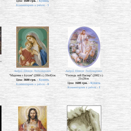
Цена:
1600 грн. -
Купить
Комментариев к работе -
1
 "
Андрій Шевчук Любомирович
Андрій Шевчук Любомирович
"Мадонна з Ісусом" (2000 г.) 33х42см.
"Господь мій Пастир" (2002 г.)
21х28см.
Цена:
3600 грн. -
Купить
Цена:
1600 грн. -
Купить
Комментариев к работе -
0
Комментариев к работе -
1