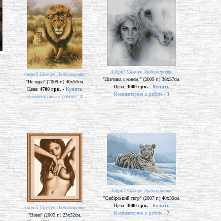
Андрій Шевчук Любомирович
Андрій Шевчук Любомирович
"Дівчина з конем." (2009 г.) 38х37см.
"Не пара" (2009 г.) 40х50см.
Цена:
3000 грн. -
Купить
Цена:
4700 грн. -
Купить
Комментариев к работе -
3
Комментариев к работе -
2
Андрій Шевчук Любомирович
"Сибірський тигр" (2007 г.) 40х30см.
Цена:
3000 грн. -
Купить
Андрій Шевчук Любомирович
Комментариев к работе -
7
"Вона" (2005 г.) 23х32см.