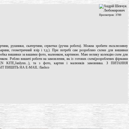
Просмотров: 3789
ртини, рушники, скатертини, серветки (ручна робота). Можна зробити ексклюзивну
варини, геометричний взір і т.д.). При потребі сам розробляю схеми для вишивки
робка вишивки за вашими фото, малюнком, картиною. Маю велику колекцію схем для
тиком. Роблю вишиті роботи на замовлення, як із готових схем(розроблених фірмами
LDEN KITE,Janlynn...), та з фото, картин і малюнків замовника. З ПИТАННЯ
 ПИШІТЬ НА E-MAIL: flashco