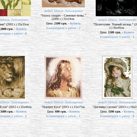
Андрій Шевчук Любомирович
"Snowy cougars – Снежные пумы."
(2006 г.) 32х24см.
 Шевчук Любомирович
Андрій Шевчук Любомирович
Цена:
2100 грн. -
Купить
ни" (2003 г.) 35х35см.
"Полнолуние. Повний місяць." (2
г.) 45х45см.
Комментариев к работе -
2
:
2800 грн. -
Купить
Цена:
1500 грн. -
Купить
нтариев к работе -
0
Комментариев к работе -
1
 Шевчук Любомирович
Андрій Шевчук Любомирович
Андрій Шевчук Любомирович
 сон" (2012 г.) 32х46см.
"Портрет Ісуса" (2011 г.) 15х17см.
"Дівчинка з розою" (2013 г.) 16х2
:
3400 грн. -
Купить
Цена:
600 грн. -
Купить
Цена:
1100 грн. -
Купить
нтариев к работе -
2
Комментариев к работе -
1
Комментариев к работе -
0