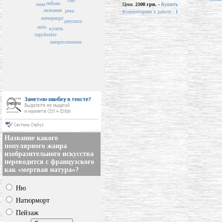
снег
пейзаж
зима
Цена:
2100 грн. -
Купить
названия
река
Комментариев к работе -
1
натюрморт
девушка
небо
купить
tegicheskie
импрессионизм
Название какого
популярного жанра
изобразительного искусства
переводится с французского
как «мертвая натура»?
Ню
Натюрморт
Пейзаж