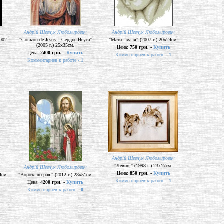
Андрій Шевчук Любомирович
Андрій Шевчук Любомирович
002
"Corazon de Jesus – Сердце Исуса"
"Мати і маля" (2007 г.) 20х24см.
(2005 г.) 25х35см.
Цена:
750 грн. -
Купить
Цена:
2400 грн. -
Купить
Комментариев к работе -
1
Комментариев к работе -
1
Андрій Шевчук Любомирович
"Левиці" (1998 г.) 23х17см.
Андрій Шевчук Любомирович
Цена:
850 грн. -
Купить
4см.
"Ворота до раю" (2012 г.) 28х51см.
Комментариев к работе -
1
Цена:
4200 грн. -
Купить
Комментариев к работе -
0