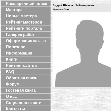
Расширенный поиск
Андрій Шевчук Любомирович
Мастера
Украина, Львів
Новые мастера
Рейтинг мастеров
Рейтинги портала
Галерея работ
Оформление заказа
Полезное
Информация
Книги
Рейтинг сайтов
FAQ
Обратная связь
Форум
Гостевая книга
О нас
Социальные сети
Контакты