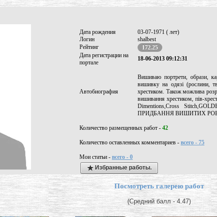
Дата рождения
03-07-1971 ( лет)
Логин
shalbest
Рейтинг
172.25
Дата регистрации на
18-06-2013 09:12:31
портале
Вишиваю портрети, образи, ка
вишивку на одязі (рослини, т
Автобиография
хрестиком. Також можлива роз
вишивання хрестиком, пів-хрес
Dimentions,Cross Stitch,GO
ПРИДБАННЯ ВИШИТИХ РОБІТ
Количество размещенных работ -
42
Количество оставленных комментариев -
всего - 75
Мои статьи -
всего - 0
Избранные работы.
Посмотреть галерею работ
(Средний балл - 4.47)