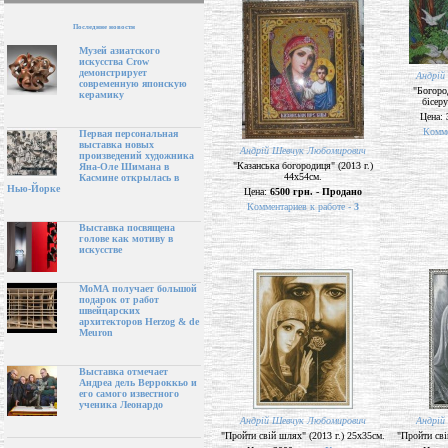
Последние новости
Музей азиатского
искусства Crow
демонстрирует
Андрій
современную японскую
"Богород
керамику
бісеру
Цена:
Комме
Первая персональная
выставка новых
Андрій Шевчук Любомирович
произведений художника
"Казанська богородиця" (2013 г.)
Яна-Оле Шимана в
44х54см.
Касмине открылась в
Нью-Йорке
Цена:
6500 грн. - Продано
Комментариев к работе -
3
Выставка посвящена
голове как мотиву в
искусстве
МоМА получает большой
подарок от работ
швейцарских
архитекторов Herzog & de
Meuron
Выставка отмечает
Андреа дель Верроккьо и
его самого известного
ученика Леонардо
Андрій Шевчук Любомирович
Андрій
"Пройти свій шлях" (2013 г.) 25х35см.
"Пройти сві