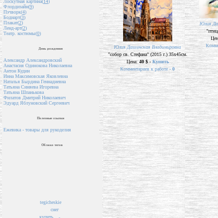
Лоскутная картина(
14
)
Флордизайн(
9
)
Пэчворк(
4
)
Бодиарт(
3
)
Плакат(
2
)
Юлия Да
Ленд-арт(
2
)
"птиц
Театр. костюмы(
0
)
Це
Комме
Юлия Дашинская Владимировна
День рождения
"собор св. Стефана" (2015 г.) 35х45см.
Александр Александровский
Цена:
40 $ -
Купить
Анастасия Одинокова Николаевна
Комментариев к работе -
0
Антон Кудин
Инна Максимовская Яковлевна
Наталья Бырдина Геннадиевна
Татьяна Синяева Игоревна
Татьяна Шпанькова
Филатов Дмитрий Николаевич
Эдуард Яблуновский Сергеевич
Полезные ссылки
Ежевика - товары для рукоделия
Облако тегов
tegicheskie
снег
купить