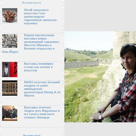
Последние новости
Музей азиатского
искусства Crow
демонстрирует
современную японскую
керамику
Первая персональная
выставка новых
произведений художника
Яна-Оле Шимана в
Касмине открылась в
Нью-Йорке
Выставка посвящена
голове как мотиву в
искусстве
МоМА получает большой
подарок от работ
швейцарских
архитекторов Herzog & de
Meuron
Выставка отмечает
Андреа дель Верроккьо и
его самого известного
ученика Леонардо
Последние статьи