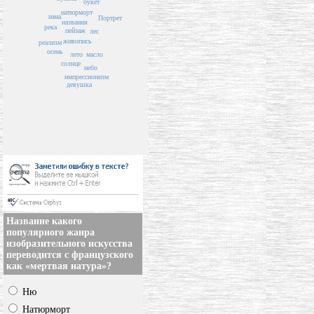
букет
натюрморт
зима
Портрет
названия
река
пейзаж
лес
живопись
реализм
осень
масло
лето
солнце
небо
импрессионизм
девушка
Название какого
популярного жанра
изобразительного искусства
переводится с французского
как «мертвая натура»?
Ню
Натюрморт