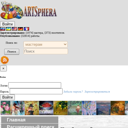
Войти
Зарегистрировано:
[1974] мастера, [373] посетителя.
Опубликовано:
[32814] работы.
Поиск по:
×
Войти
Логин
Пароль
Забыли пароль?
Зарегистрироваться
Войти
Главная
Расширенный поиск