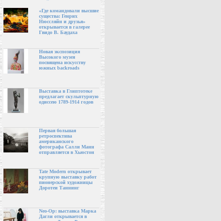
«Где командовали высшие
существа: Генрих
Нюссляйн и друзья»
открывается в галерее
Гвидо В. Баудаха
Новая экспозиция
Высокого музея
посвящена искусству
южных backroads
Выставка в Глиптотеке
предлагает скульптурную
одиссею 1789-1914 годов
Первая большая
ретроспектива
американского
фотографа Салли Манн
отправляется в Хьюстон
Tate Modern открывает
крупную выставку работ
пионерской художницы
Доротеи Таннинг
Neo-Op: выставка Марка
Дагли открывается в