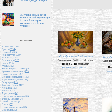
галерее Дэвида Ричарда
Выставка новых работ
американской художницы
Кэтрин Бернхардт
открывается в Ксавье
Хуфкенс
Вид искусства
Живопись(
22953
)
Другое(
3334
)
Графика(
3261
)
Архитектура(
1969
)
Юлия Дашинская Владимировна
Юлия Да
Вышивка(
1048
)
"дар природы" (2015 г.) 70х50см.
Скульптура(
617
)
"Доминик
Дерево(
445
)
Цена:
0 $ - Не продаётся
Куклы(
302
)
Це
Комментариев к работе -
1
Компьютерная графика(
281
)
Комме
Художественное фото(
273
)
Дизайн интерьера(
254
)
Церковное искусство(
196
)
Народное искусство(
193
)
Бижутерия(
119
)
Текстиль (батик)(
107
)
Керамика(
105
)
Витражи(
103
)
Аэрография(
74
)
Ювелирное искусство(
66
)
Фреска, мозаика(
64
)
Дизайн одежды(
61
)
Стекло(
57
)
Графический дизайн(
38
)
Декорации(
26
)