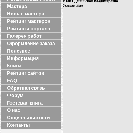
Юлия Дашинская Владимировна
Мастера
Украина, Киев
Новые мастера
Рейтинг мастеров
Рейтинги портала
Галерея работ
Оформление заказа
Полезное
Информация
Книги
Рейтинг сайтов
FAQ
Обратная связь
Форум
Гостевая книга
О нас
Социальные сети
Контакты