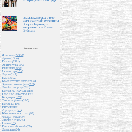
галерее Дэвида Ричарда
Выставка новых работ
американской художницы
Кэтрин Бернхардт
открывается в Ксавье
Хуфкенс
Вид искусства
Живопись(
22953
)
Другое(
3334
)
Графика(
3261
)
Архитектура(
1969
)
Вышивка(
1048
)
Скульптура(
617
)
Дерево(
445
)
Куклы(
302
)
Компьютерная графика(
281
)
Художественное фото(
273
)
Дизайн интерьера(
254
)
Церковное искусство(
196
)
Народное искусство(
193
)
Бижутерия(
119
)
Текстиль (батик)(
107
)
Керамика(
105
)
Витражи(
103
)
Аэрография(
74
)
Ювелирное искусство(
66
)
Фреска, мозаика(
64
)
Дизайн одежды(
61
)
Стекло(
57
)
Графический дизайн(
38
)
Декорации(
26
)