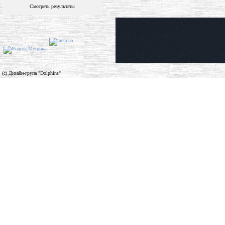
Смотреть результаты
(c) Дизайн-група "Dolphins"