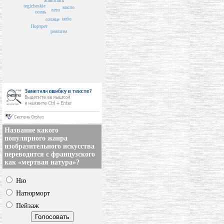
живопись
tegicheskie
масло
лето
осень
небо
солнце
Портрет
реализм
Название какого
популярного жанра
изобразительного искусства
переводится с французского
как «мертвая натура»?
Ню
Натюрморт
Пейзаж