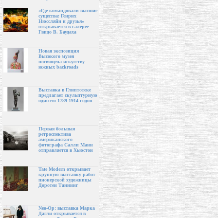
«Где командовали высшие
существа: Генрих
Нюссляйн и друзья»
открывается в галерее
Гвидо В. Баудаха
Новая экспозиция
Высокого музея
посвящена искусству
южных backroads
Выставка в Глиптотеке
предлагает скульптурную
одиссею 1789-1914 годов
Первая большая
ретроспектива
американского
фотографа Салли Манн
отправляется в Хьюстон
Tate Modern открывает
крупную выставку работ
пионерской художницы
Доротеи Таннинг
Neo-Op: выставка Марка
Дагли открывается в