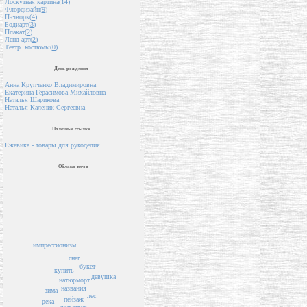
Лоскутная картина(
14
)
Флордизайн(
9
)
Пэчворк(
4
)
Бодиарт(
3
)
Плакат(
2
)
Ленд-арт(
2
)
Театр. костюмы(
0
)
День рождения
Анна Крупченко Владимировна
Екатерина Герасимова Михайловна
Наталья Шарикова
Наталья Каленик Сергеевна
Полезные ссылки
Ежевика - товары для рукоделия
Облако тегов
импрессионизм
снег
букет
купить
девушка
натюрморт
названия
зима
лес
пейзаж
река