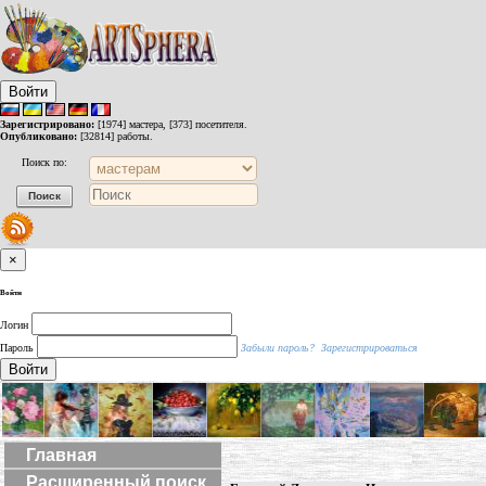
Войти
Зарегистрировано:
[1974] мастера, [373] посетителя.
Опубликовано:
[32814] работы.
Поиск по:
×
Войти
Логин
Пароль
Забыли пароль?
Зарегистрироваться
Войти
Главная
Расширенный поиск