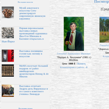
Посмотр
Последние новости
Музей азиатского
(Сред
искусства Crow
демонстрирует
современную японскую
керамику
Первая персональная
выставка новых
произведений художника
Яна-Оле Шимана в
Касмине открылась в
Нью-Йорке
Геннади
"Дорога в
Выставка посвящена
Це
Геннадий Литвиненко Иванович
голове как мотиву в
Комме
искусстве
"Портрет А. Хохлунова" (1981 г.)
80х50см.
Цена:
1000 $ -
Купить
МоМА получает большой
Комментариев к работе -
0
подарок от работ
швейцарских
архитекторов Herzog & de
Meuron
Выставка отмечает
Андреа дель Верроккьо и
его самого известного
ученика Леонардо
Последние статьи