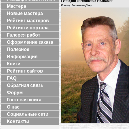
Геннадий Литвиненко Иванович
Мастера
Россия, Ростов-на-Дону
Новые мастера
Рейтинг мастеров
Рейтинги портала
Галерея работ
Оформление заказа
Полезное
Информация
Книги
Рейтинг сайтов
FAQ
Обратная связь
Форум
Гостевая книга
О нас
Социальные сети
Контакты