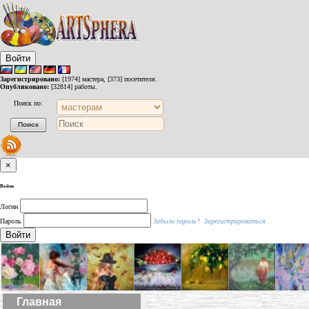
Войти
Зарегистрировано:
[1974] мастера, [373] посетителя.
Опубликовано:
[32814] работы.
Поиск по:
×
Войти
Логин
Пароль
Забыли пароль?
Зарегистрироваться
Войти
Главная