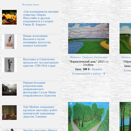
Последние статьи
«Где командовали высшие
существа: Генрих
Нюссляйн и друзья»
открывается в галерее
Гвидо В. Баудаха
Новая экспозиция
Высокого музея
посвящена искусству
южных backroads
Наталья Трошина Евгеньевна
Наталь
Выставка в Глиптотеке
"Фантастический день" (2011 г.)
"Образ
предлагает скульптурную
21х30см.
одиссею 1789-1914 годов
Цена
Цена:
100 $ -
Купить
Комме
Комментариев к работе -
0
Первая большая
ретроспектива
американского
фотографа Салли Манн
отправляется в Хьюстон
Tate Modern открывает
крупную выставку работ
пионерской художницы
Доротеи Таннинг
Neo-Op: выставка Марка