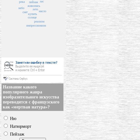
лес
река
пейзаж
живопись
небо
лето
масло
снег
купить
солнце
реализм
импрессионизм
Название какого
популярного жанра
изобразительного искусства
переводится с французского
как «мертвая натура»?
Ню
Натюрморт
Пейзаж