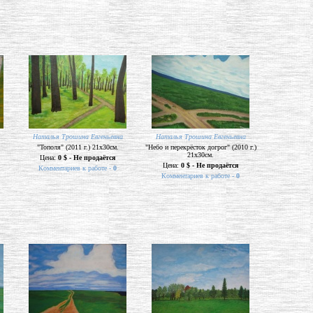
Наталья Трошина Евгеньевна
Наталья Трошина Евгеньевна
"Тополя" (2011 г.) 21х30см.
"Небо и перекрёсток догрог" (2010 г.)
21х30см.
Цена:
0 $ - Не продаётся
Цена:
0 $ - Не продаётся
Комментариев к работе -
0
Комментариев к работе -
0