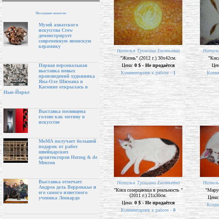
Последние новости
Музей азиатского
искусства Crow
демонстрирует
современную японскую
керамику
Наталья Трошина Евгеньевна
Наталь
"Жизнь" (2012 г.) 30х42см.
"Киса
Цена:
0 $ - Не продаётся
Це
Первая персональная
выставка новых
Комментариев к работе -
1
Комме
произведений художника
Яна-Оле Шимана в
Касмине открылась в
Нью-Йорке
Выставка посвящена
голове как мотиву в
искусстве
МоМА получает большой
подарок от работ
швейцарских
архитекторов Herzog & de
Meuron
Выставка отмечает
Наталья Трошина Евгеньевна
Наталь
Андреа дель Верроккьо и
"Киса созерцающа я реальность "
"Марус
его самого известного
(2011 г.) 21х30см.
Цена
ученика Леонардо
Цена:
0 $ - Не продаётся
Комме
Комментариев к работе -
0