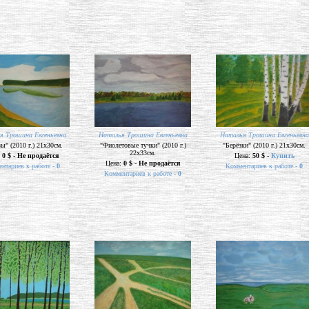
я Трошина Евгеньевна
Наталья Трошина Евгеньевна
Наталья Трошина Евгеньевна
ы" (2010 г.) 21х30см.
"Фиолетовые тучки" (2010 г.)
"Берёзки" (2010 г.) 21х30см.
22х33см.
:
0 $ - Не продаётся
Цена:
50 $ -
Купить
Цена:
0 $ - Не продаётся
нтариев к работе -
0
Комментариев к работе -
0
Комментариев к работе -
0