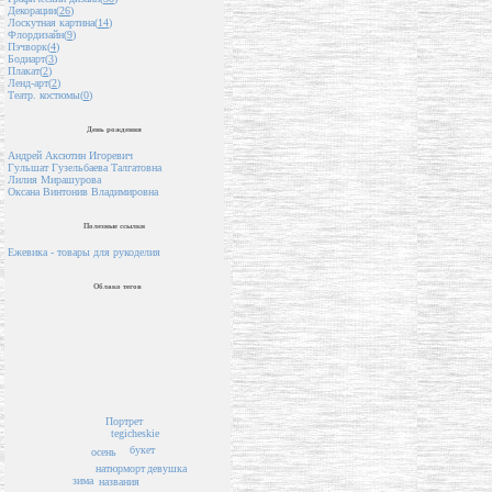
Декорации(
26
)
Лоскутная картина(
14
)
Флордизайн(
9
)
Пэчворк(
4
)
Бодиарт(
3
)
Плакат(
2
)
Ленд-арт(
2
)
Театр. костюмы(
0
)
День рождения
Андрей Аксютин Игоревич
Гульшат Гузельбаева Талгатовна
Лилия Мирашурова
Оксана Винтонив Владимировна
Полезные ссылки
Ежевика - товары для рукоделия
Облако тегов
Портрет
tegicheskie
букет
осень
натюрморт
девушка
зима
названия