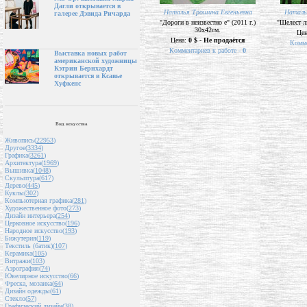
Дагли открывается в
Наталья Трошина Евгеньевна
Наталь
галерее Дэвида Ричарда
"Дороги в неизвестно е" (2011 г.)
"Шелест ли
30х42см.
Це
Цена:
0 $ - Не продаётся
Комме
Комментариев к работе -
0
Выставка новых работ
американской художницы
Кэтрин Бернхардт
открывается в Ксавье
Хуфкенс
Вид искусства
Живопись(
22953
)
Другое(
3334
)
Графика(
3261
)
Архитектура(
1969
)
Вышивка(
1048
)
Скульптура(
617
)
Дерево(
445
)
Куклы(
302
)
Компьютерная графика(
281
)
Художественное фото(
273
)
Дизайн интерьера(
254
)
Церковное искусство(
196
)
Народное искусство(
193
)
Бижутерия(
119
)
Текстиль (батик)(
107
)
Керамика(
105
)
Витражи(
103
)
Аэрография(
74
)
Ювелирное искусство(
66
)
Фреска, мозаика(
64
)
Дизайн одежды(
61
)
Стекло(
57
)
Графический дизайн(
38
)