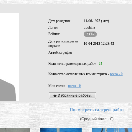
Дата рождения
11-06-1975 ( лет)
Логин
troshina
Рейтинг
23.47
Дата регистрации на
10-04-2013 12:28:43
портале
Автобиография
Количество размещенных работ -
24
Количество оставленных комментариев -
всего - 0
Мои статьи -
всего - 0
Избранные работы.
Посмотреть галерею работ
(Средний балл - 0)