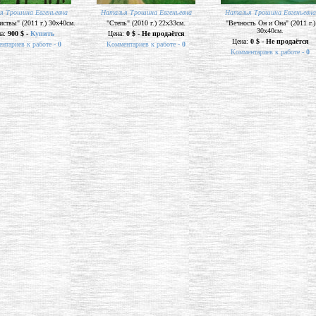
я Трошина Евгеньевна
Наталья Трошина Евгеньевна
Наталья Трошина Евгеньевна
ствы" (2011 г.) 30х40см.
"Степь" (2010 г.) 22х33см.
"Вечность Он и Она" (2011 г.)
30х40см.
на:
900 $ -
Купить
Цена:
0 $ - Не продаётся
Цена:
0 $ - Не продаётся
нтариев к работе -
0
Комментариев к работе -
0
Комментариев к работе -
0