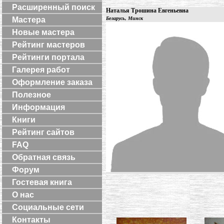
Расширенный поиск
Наталья Трошина Евгеньевна
Мастера
Беларусь, Минск
Новые мастера
Рейтинг мастеров
Рейтинги портала
Галерея работ
Оформление заказа
Полезное
Информация
Книги
Рейтинг сайтов
FAQ
Обратная связь
Форум
Гостевая книга
О нас
Социальные сети
Контакты