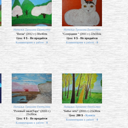
Наталья Трошина Евгеньевна
Наталья Трошина Евгеньевна
"Весна" (2012 г.) 30х40см.
"Созерцание " (2011 г.) 22х33см.
Цена:
0 $ - Не продаётся
Цена:
0 $ - Не продаётся
Комментариев к работе -
0
Комментариев к работе -
0
Наталья Трошина Евгеньевна
Наталья Трошина Евгеньевна
"Розовый закат(Тарх" (2010 г.)
"Бабье лето" (2010 г.) 21х30см.
21х30см.
Цена:
200 $ -
Купить
Цена:
0 $ - Не продаётся
Комментариев к работе -
0
Комментариев к работе -
0