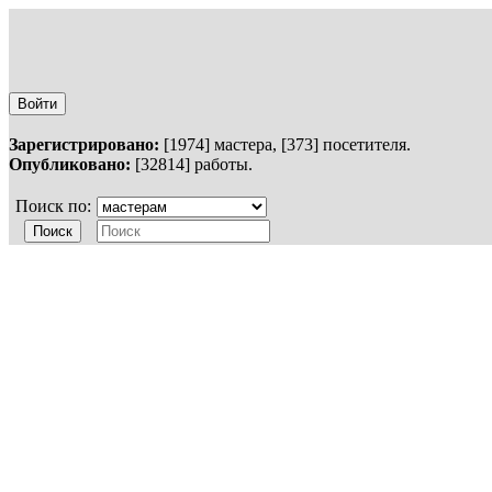
Войти
Зарегистрировано:
[1974] мастера, [373] посетителя.
Опубликовано:
[32814] работы.
Поиск по: