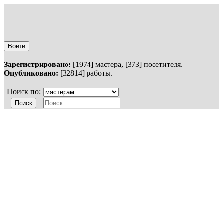
Войти
Зарегистрировано:
[1974] мастера, [373] посетителя.
Опубликовано:
[32814] работы.
Поиск по: