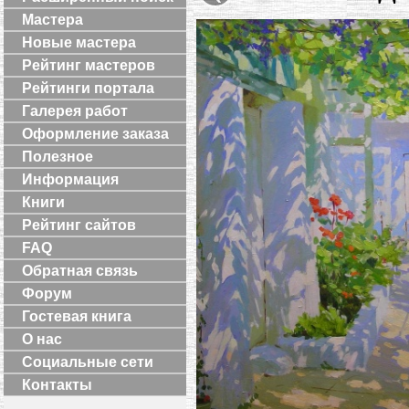
Мастера
Новые мастера
Рейтинг мастеров
Рейтинги портала
Галерея работ
Оформление заказа
Полезное
Информация
Книги
Рейтинг сайтов
FAQ
Обратная связь
Форум
Гостевая книга
О нас
Социальные сети
Контакты