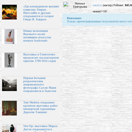
nataliya
(мастер) Рейтинг:
845.0
«Где командовали высшие
существа: Генрих
нежно!+10!
Нюссляйн и друзья»
открывается в галерее
Внимание:
Гвидо В. Баудаха
Только зарегистрированные пользователи могут ост
Новая экспозиция
Высокого музея
посвящена искусству
южных backroads
Выставка в Глиптотеке
предлагает скульптурную
одиссею 1789-1914 годов
Первая большая
ретроспектива
американского
фотографа Салли Манн
отправляется в Хьюстон
Tate Modern открывает
крупную выставку работ
пионерской художницы
Доротеи Таннинг
Neo-Op: выставка Марка
Дагли открывается в