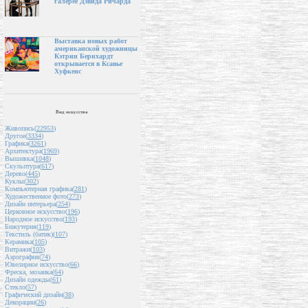
галерее Дэвида Ричарда
Выставка новых работ
американской художницы
Кэтрин Бернхардт
открывается в Ксавье
Хуфкенс
Вид искусства
Живопись(
22953
)
Другое(
3334
)
Графика(
3261
)
Архитектура(
1969
)
Вышивка(
1048
)
Скульптура(
617
)
Дерево(
445
)
Куклы(
302
)
Компьютерная графика(
281
)
Художественное фото(
273
)
Дизайн интерьера(
254
)
Церковное искусство(
196
)
Народное искусство(
193
)
Бижутерия(
119
)
Текстиль (батик)(
107
)
Керамика(
105
)
Витражи(
103
)
Аэрография(
74
)
Ювелирное искусство(
66
)
Фреска, мозаика(
64
)
Дизайн одежды(
61
)
Стекло(
57
)
Графический дизайн(
38
)
Декорации(
26
)