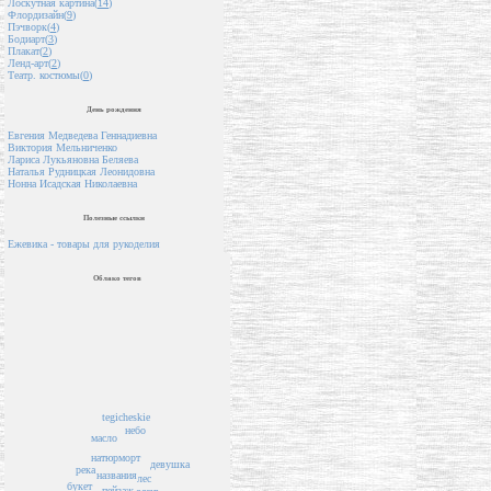
Лоскутная картина(
14
)
Флордизайн(
9
)
Пэчворк(
4
)
Бодиарт(
3
)
Плакат(
2
)
Ленд-арт(
2
)
Театр. костюмы(
0
)
День рождения
Евгения Медведева Геннадиевна
Виктория Мельниченко
Лариса Лукьяновна Беляева
Наталья Рудницкая Леонидовна
Нонна Исадская Николаевна
Полезные ссылки
Ежевика - товары для рукоделия
Облако тегов
tegicheskie
небо
масло
натюрморт
девушка
река
названия
лес
букет
пейзаж