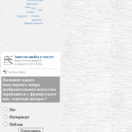
осень
живопись
зима
лето
снег
купить
солнце
Портрет
реализм
импрессионизм
Название какого
популярного жанра
изобразительного искусства
переводится с французского
как «мертвая натура»?
Ню
Натюрморт
Пейзаж