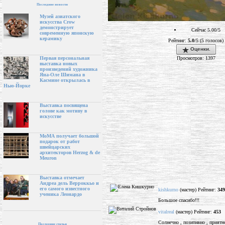
Последние новости
Музей азиатского
искусства Crow
демонстрирует
Сейчас 5.00/5
современную японскую
керамику
Рейтинг:
5.0
/5 (5 голосов)
Оценки.
Просмотров: 1397
Первая персональная
выставка новых
произведений художника
Яна-Оле Шимана в
Касмине открылась в
Нью-Йорке
Выставка посвящена
голове как мотиву в
искусстве
МоМА получает большой
подарок от работ
швейцарских
архитекторов Herzog & de
Meuron
Выставка отмечает
Андреа дель Верроккьо и
его самого известного
kishkurno
(мастер) Рейтинг:
349
ученика Леонардо
Большое спасибо!!!
vitalreal
(мастер) Рейтинг:
453
Солнечно , позитивно , приятно
Последние статьи