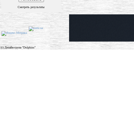
Смотреть результаты
(c) Дизайн-група "Dolphins"