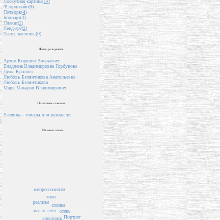
Лоскутная картина(
14
)
Флордизайн(
9
)
Пэчворк(
4
)
Бодиарт(
3
)
Плакат(
2
)
Ленд-арт(
2
)
Театр. костюмы(
0
)
День рождения
Артем Коряпин Влерьевич
Владлена Владимировна Горбунова
Дима Краснов
Любовь Белянчикова Анатольевна
Любовь Белянчикова
Марк Макаров Владимирович
Полезные ссылки
Ежевика - товары для рукоделия
Облако тегов
импрессионизм
зима
реализм
солнце
масло
лето
осень
Портрет
живопись