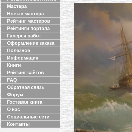
Мастера
Новые мастера
Рейтинг мастеров
Рейтинги портала
Галерея работ
Оформление заказа
Полезное
Информация
Книги
Рейтинг сайтов
FAQ
Обратная связь
Форум
Гостевая книга
О нас
Социальные сети
Контакты