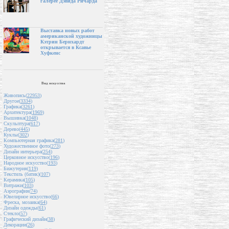
галерее Дэвида Ричарда
Выставка новых работ
американской художницы
Кэтрин Бернхардт
открывается в Ксавье
Хуфкенс
Вид искусства
Живопись(
22953
)
Другое(
3334
)
Графика(
3261
)
Архитектура(
1969
)
Вышивка(
1048
)
Скульптура(
617
)
Дерево(
445
)
Куклы(
302
)
Компьютерная графика(
281
)
Художественное фото(
273
)
Дизайн интерьера(
254
)
Церковное искусство(
196
)
Народное искусство(
193
)
Бижутерия(
119
)
Текстиль (батик)(
107
)
Керамика(
105
)
Витражи(
103
)
Аэрография(
74
)
Ювелирное искусство(
66
)
Фреска, мозаика(
64
)
Дизайн одежды(
61
)
Стекло(
57
)
Графический дизайн(
38
)
Декорации(
26
)