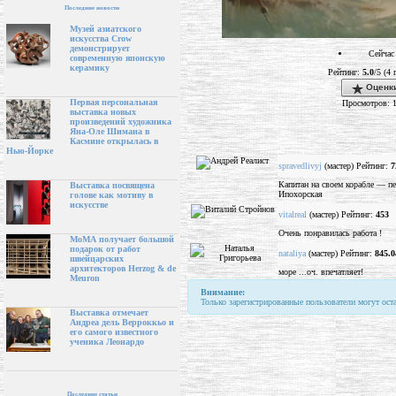
Последние новости
Музей азиатского
искусства Crow
демонстрирует
Сейчас 
современную японскую
керамику
Рейтинг:
5.0
/5 (4 
Оценки
Первая персональная
Просмотров: 
выставка новых
произведений художника
Яна-Оле Шимана в
Касмине открылась в
Нью-Йорке
spravedlivyj
(мастер) Рейтинг:
7
Капитан на своем корабле — пе
Выставка посвящена
Ипохорская
голове как мотиву в
искусстве
vitalreal
(мастер) Рейтинг:
453
Очень понравилась работа !
МоМА получает большой
подарок от работ
nataliya
(мастер) Рейтинг:
845.0
швейцарских
архитекторов Herzog & de
море ...оч. впечатляет!
Meuron
Внимание:
Только зарегистрированные пользователи могут ост
Выставка отмечает
Андреа дель Верроккьо и
его самого известного
ученика Леонардо
Последние статьи