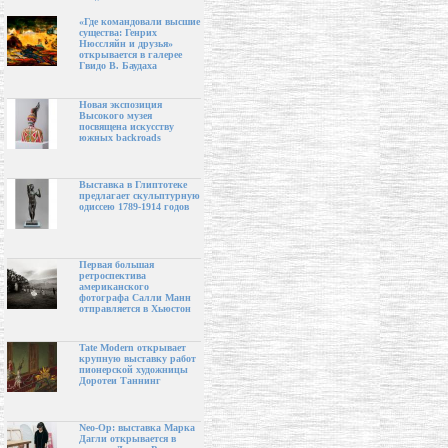
«Где командовали высшие
существа: Генрих
Нюссляйн и друзья»
открывается в галерее
Гвидо В. Баудаха
Новая экспозиция
Высокого музея
посвящена искусству
южных backroads
Выставка в Глиптотеке
предлагает скульптурную
одиссею 1789-1914 годов
Первая большая
ретроспектива
американского
фотографа Салли Манн
отправляется в Хьюстон
Tate Modern открывает
крупную выставку работ
пионерской художницы
Доротеи Таннинг
Neo-Op: выставка Марка
Дагли открывается в