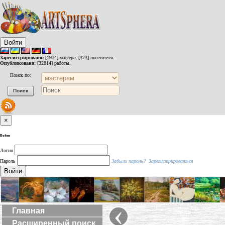
Войти
Зарегистрировано:
[1974] мастера, [373] посетителя.
Опубликовано:
[32814] работы.
Поиск по:
×
Войти
Логин
Пароль
Забыли пароль?
Зарегистрироваться
Войти
‹
Главная
Расширенный поиск