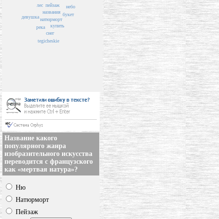
лес
пейзаж
небо
названия
букет
девушка
натюрморт
купить
река
снег
tegicheskie
Название какого
популярного жанра
изобразительного искусства
переводится с французского
как «мертвая натура»?
Ню
Натюрморт
Пейзаж