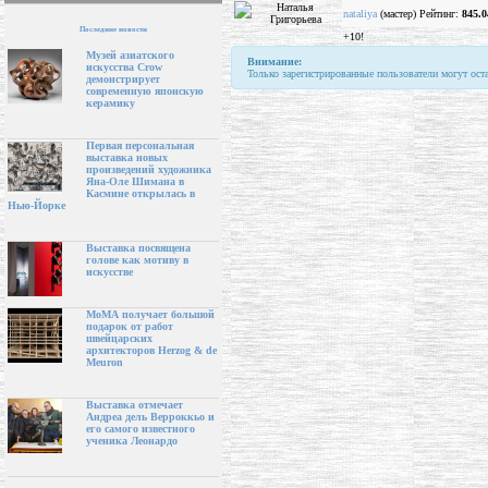
nataliya
(мастер) Рейтинг:
845.0
Последние новости
+10!
Музей азиатского
Внимание:
искусства Crow
Только зарегистрированные пользователи могут ост
демонстрирует
современную японскую
керамику
Первая персональная
выставка новых
произведений художника
Яна-Оле Шимана в
Касмине открылась в
Нью-Йорке
Выставка посвящена
голове как мотиву в
искусстве
МоМА получает большой
подарок от работ
швейцарских
архитекторов Herzog & de
Meuron
Выставка отмечает
Андреа дель Верроккьо и
его самого известного
ученика Леонардо