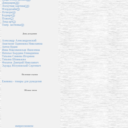
Декорации(
26
)
Лоскутная картина(
14
)
Флордизайн(
9
)
Пэчворк(
4
)
Бодиарт(
3
)
Плакат(
2
)
Ленд-арт(
2
)
Театр. костюмы(
0
)
День рождения
Александр Александровский
Анастасия Одинокова Николаевна
Антон Кудин
Инна Максимовская Яковлевна
Наталья Бырдина Геннадиевна
Татьяна Синяева Игоревна
Татьяна Шпанькова
Филатов Дмитрий Николаевич
Эдуард Яблуновский Сергеевич
Полезные ссылки
Ежевика - товары для рукоделия
Облако тегов
импрессионизм