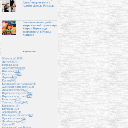
Дагли открывается в
галерее Дэвида Ричарда
Выставка новых работ
американской художницы
Кэтрин Бернхардт
открывается в Ксавье
Хуфкенс
Вид искусства
Живопись(
22953
)
Другое(
3334
)
Графика(
3261
)
Архитектура(
1969
)
Вышивка(
1048
)
Скульптура(
617
)
Дерево(
445
)
Куклы(
302
)
Компьютерная графика(
281
)
Художественное фото(
273
)
Дизайн интерьера(
254
)
Церковное искусство(
196
)
Народное искусство(
193
)
Бижутерия(
119
)
Текстиль (батик)(
107
)
Керамика(
105
)
Витражи(
103
)
Аэрография(
74
)
Ювелирное искусство(
66
)
Фреска, мозаика(
64
)
Дизайн одежды(
61
)
Стекло(
57
)
Графический дизайн(
38
)