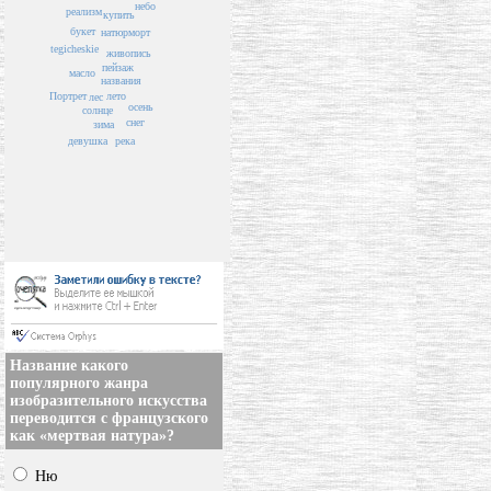
небо
реализм
купить
букет
натюрморт
tegicheskie
живопись
пейзаж
масло
названия
Портрет
лето
лес
осень
солнце
снег
зима
река
девушка
Название какого
популярного жанра
изобразительного искусства
переводится с французского
как «мертвая натура»?
Ню