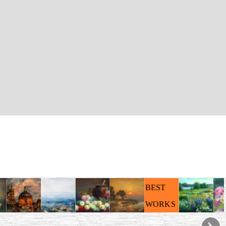
BEST
WORKS
›