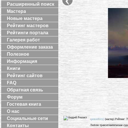
Расширенный поиск
Мастера
Новые мастера
Рейтинг мастеров
Рейтинги портала
Галерея работ
Оформление заказа
Полезное
Информация
Книги
Рейтинг сайтов
FAQ
Обратная связь
Форум
Гостевая книга
О нас
Социальные сети
spravedlivyj
(мастер) Рейтинг:
7
Контакты
Люблю трансатлантические суд