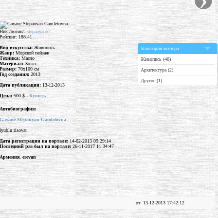
Ник /логин/:
stepanyan57
Рейтинг: 188.41
Вид искусства:
Живопись
Категории мастера
Жанр:
Морской пейзаж
Техника:
Масло
Живопись (40)
Материал:
Холст
Размер:
70x100 см
Архитектура (2)
Год создания:
2013
Другое (1)
Дата публикации:
13-12-2013
Цена:
500 $ -
Купить
Автобиография:
Gayane Stepanyan Gamletovna
lyublu risovat
Дата регистрации на портале:
14-02-2013 09:29:14
Последний раз был на портале:
26-11-2017 11:34:47
Армения, erevan
---
от: 13-12-2013 17:42:12