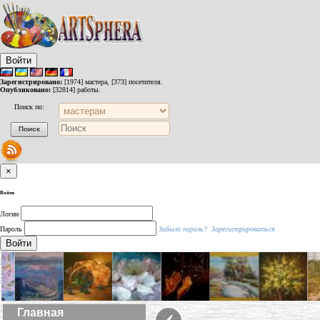
Войти
Зарегистрировано:
[1974] мастера, [373] посетителя.
Опубликовано:
[32814] работы.
Поиск по:
×
Войти
Логин
Пароль
Забыли пароль?
Зарегистрироваться
Войти
‹
Главная