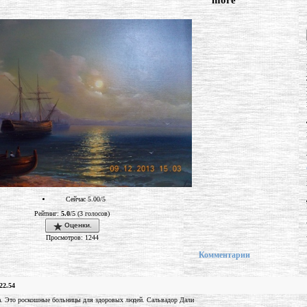
"more"
Сейчас 5.00/5
Рейтинг:
5.0
/5 (3 голосов)
Оценки.
Просмотров: 1244
Комментарии
22.54
а. Это роскошные больницы для здоровых людей. Сальвадор Дали