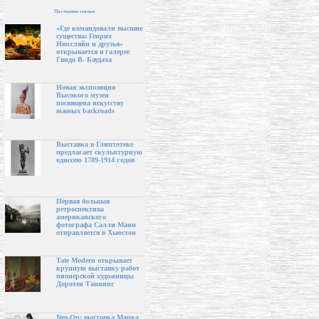
Последние статьи
«Где командовали высшие
существа: Генрих
Нюссляйн и друзья»
открывается в галерее
Гвидо В. Баудаха
Новая экспозиция
Высокого музея
посвящена искусству
южных backroads
Выставка в Глиптотеке
предлагает скульптурную
одиссею 1789-1914 годов
Первая большая
ретроспектива
американского
фотографа Салли Манн
отправляется в Хьюстон
Tate Modern открывает
крупную выставку работ
пионерской художницы
Доротеи Таннинг
Neo-Op: выставка Марка