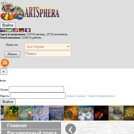
Войти
Зарегистрировано:
[1974] мастера, [373] посетителя.
Опубликовано:
[32814] работы.
Поиск по:
×
Войти
Логин
Пароль
Забыли пароль?
Зарегистрироваться
Войти
‹
Главная
Расширенный поиск