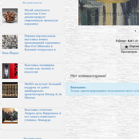
Последние новости
Музей азиатского
искусства Crow
демонстрирует
современную японскую
керамику
Первая персональная
выставка новых
Рейтинг:
0.0
/5 (0
произведений художника
Оценк
Яна-Оле Шимана в
Касмине открылась в
Просмотров: 
Нью-Йорке
Выставка посвящена
голове как мотиву в
искусстве
Нет комментариев!
МоМА получает большой
Внимание:
подарок от работ
Только зарегистрированные пользователи могут ост
швейцарских
архитекторов Herzog & de
Meuron
Выставка отмечает
Андреа дель Верроккьо и
его самого известного
ученика Леонардо
Последние статьи