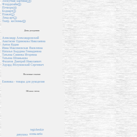
Лоскутная картина(
14
)
Флордизайн(
9
)
Пэчворк(
4
)
Бодиарт(
3
)
Плакат(
2
)
Ленд-арт(
2
)
Театр. костюмы(
0
)
День рождения
Александр Александровский
Анастасия Одинокова Николаевна
Антон Кудин
Инна Максимовская Яковлевна
Наталья Бырдина Геннадиевна
Татьяна Синяева Игоревна
Татьяна Шпанькова
Филатов Дмитрий Николаевич
Эдуард Яблуновский Сергеевич
Полезные ссылки
Ежевика - товары для рукоделия
Облако тегов
tegicheskie
осень
небо
девушка