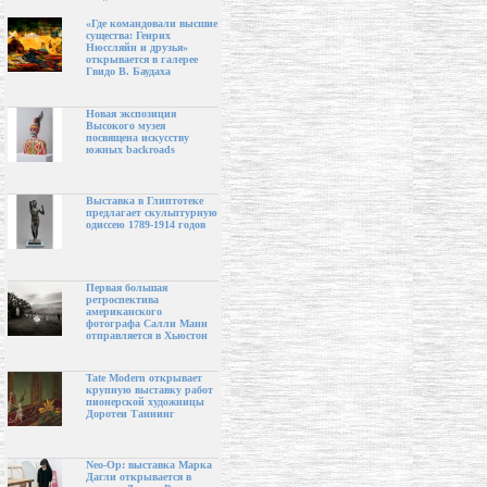
«Где командовали высшие
существа: Генрих
Нюссляйн и друзья»
открывается в галерее
Гвидо В. Баудаха
Новая экспозиция
Высокого музея
посвящена искусству
южных backroads
Выставка в Глиптотеке
предлагает скульптурную
одиссею 1789-1914 годов
Первая большая
ретроспектива
американского
фотографа Салли Манн
отправляется в Хьюстон
Tate Modern открывает
крупную выставку работ
пионерской художницы
Доротеи Таннинг
Neo-Op: выставка Марка
Дагли открывается в