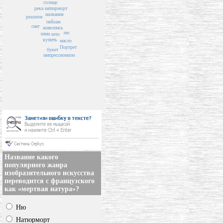
солнце
река
натюрморт
названия
реализм
пейзаж
снег
живопись
лес
зима
лето
купить
масло
Портрет
букет
импрессионизм
Название какого
популярного жанра
изобразительного искусства
переводится с французского
как «мертвая натура»?
Ню
Натюрморт