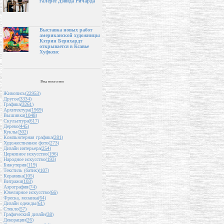
галерее Дэвида Ричарда
Выставка новых работ
американской художницы
Кэтрин Бернхардт
открывается в Ксавье
Хуфкенс
Вид искусства
Живопись(
22953
)
Другое(
3334
)
Графика(
3261
)
Архитектура(
1969
)
Вышивка(
1048
)
Скульптура(
617
)
Дерево(
445
)
Куклы(
302
)
Компьютерная графика(
281
)
Художественное фото(
273
)
Дизайн интерьера(
254
)
Церковное искусство(
196
)
Народное искусство(
193
)
Бижутерия(
119
)
Текстиль (батик)(
107
)
Керамика(
105
)
Витражи(
103
)
Аэрография(
74
)
Ювелирное искусство(
66
)
Фреска, мозаика(
64
)
Дизайн одежды(
61
)
Стекло(
57
)
Графический дизайн(
38
)
Декорации(
26
)