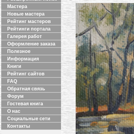
Мастера
Новые мастера
Рейтинг мастеров
Рейтинги портала
Галерея работ
Оформление заказа
Полезное
Информация
Книги
Рейтинг сайтов
FAQ
Обратная связь
Форум
Гостевая книга
О нас
Социальные сети
Контакты