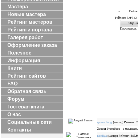
Мастера
Сейчас
Новые мастера
Рейтинг:
5.0
/5 (2
Рейтинг мастеров
Оценк
Просмотров: 
Рейтинги портала
Галерея работ
Оформление заказа
Полезное
Информация
Книги
Рейтинг сайтов
FAQ
Обратная связь
Форум
Гостевая книга
О нас
Социальные сети
spravedlivyj
(мастер) Рейтинг:
7
Хорош бутерброд - с маслицем.
Контакты
nataliya
(мастер) Рейтинг:
845.0