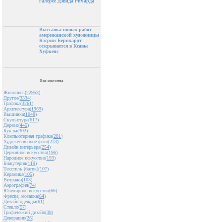
галерее Дэвида Ричарда
Выставка новых работ
американской художницы
Кэтрин Бернхардт
открывается в Ксавье
Хуфкенс
Вид искусства
Живопись(
22953
)
Другое(
3334
)
Графика(
3261
)
Архитектура(
1969
)
Вышивка(
1048
)
Скульптура(
617
)
Дерево(
445
)
Куклы(
302
)
Компьютерная графика(
281
)
Художественное фото(
273
)
Дизайн интерьера(
254
)
Церковное искусство(
196
)
Народное искусство(
193
)
Бижутерия(
119
)
Текстиль (батик)(
107
)
Керамика(
105
)
Витражи(
103
)
Аэрография(
74
)
Ювелирное искусство(
66
)
Фреска, мозаика(
64
)
Дизайн одежды(
61
)
Стекло(
57
)
Графический дизайн(
38
)
Декорации(
26
)