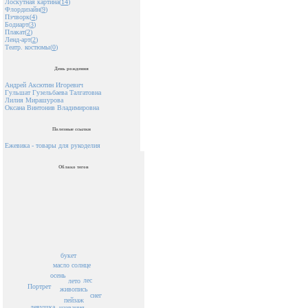
Лоскутная картина(
14
)
Флордизайн(
9
)
Пэчворк(
4
)
Бодиарт(
3
)
Плакат(
2
)
Ленд-арт(
2
)
Театр. костюмы(
0
)
День рождения
Андрей Аксютин Игоревич
Гульшат Гузельбаева Талгатовна
Лилия Мирашурова
Оксана Винтонив Владимировна
Полезные ссылки
Ежевика - товары для рукоделия
Облако тегов
букет
масло
солнце
осень
лес
лето
Портрет
живопись
снег
пейзаж
девушка
названия