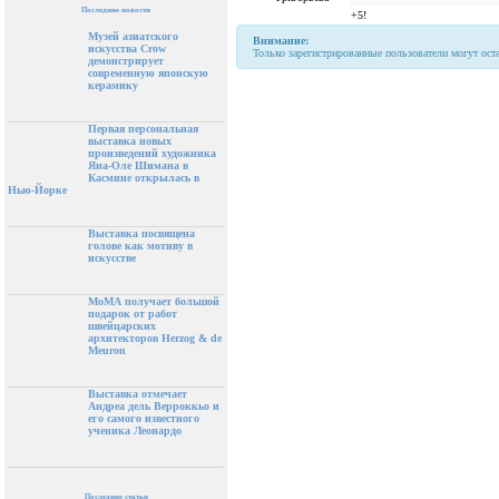
Последние новости
+5!
Музей азиатского
Внимание:
искусства Crow
Только зарегистрированные пользователи могут ост
демонстрирует
современную японскую
керамику
Первая персональная
выставка новых
произведений художника
Яна-Оле Шимана в
Касмине открылась в
Нью-Йорке
Выставка посвящена
голове как мотиву в
искусстве
МоМА получает большой
подарок от работ
швейцарских
архитекторов Herzog & de
Meuron
Выставка отмечает
Андреа дель Верроккьо и
его самого известного
ученика Леонардо
Последние статьи