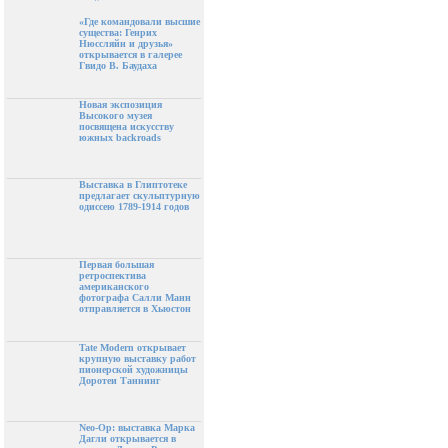
«Где командовали высшие
существа: Генрих
Нюссляйн и друзья»
открывается в галерее
Гвидо В. Баудаха
Новая экспозиция
Высокого музея
посвящена искусству
южных backroads
Выставка в Глиптотеке
предлагает скульптурную
одиссею 1789-1914 годов
Первая большая
ретроспектива
американского
фотографа Салли Манн
отправляется в Хьюстон
Tate Modern открывает
крупную выставку работ
пионерской художницы
Доротеи Таннинг
Neo-Op: выставка Марка
Дагли открывается в