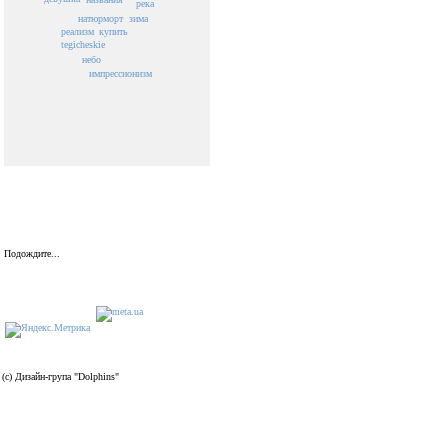
река
зима
натюрморт
купить
реализм
tegicheskie
небо
импрессионизм
Подождите...
(c) Дизайн-група "Dolphins"