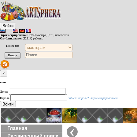
Войти
Зарегистрировано:
[1974] мастера, [373] посетителя.
Опубликовано:
[32814] работы.
Поиск по:
×
Войти
Логин
Пароль
Забыли пароль?
Зарегистрироваться
Войти
‹
Главная
Расширенный поиск