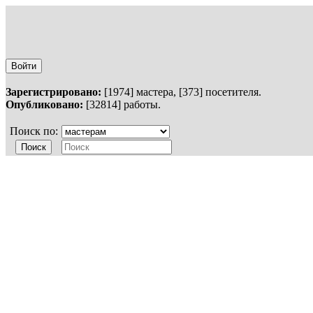
Войти
Зарегистрировано:
[1974] мастера, [373] посетителя.
Опубликовано:
[32814] работы.
Поиск по: