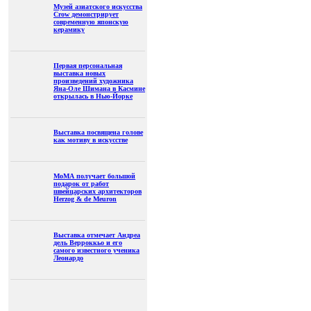
Музей азиатского искусства
Crow демонстрирует
современную японскую
керамику
Первая персональная
выставка новых
произведений художника
Яна-Оле Шимана в Касмине
открылась в Нью-Йорке
Выставка посвящена голове
как мотиву в искусстве
МоМА получает большой
подарок от работ
швейцарских архитекторов
Herzog & de Meuron
Выставка отмечает Андреа
дель Верроккьо и его
самого известного ученика
Леонардо