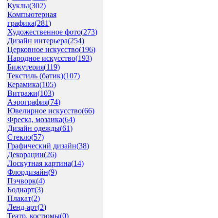
Куклы(
302
)
Компьютерная
графика(
281
)
Художественное фото(
273
)
Дизайн интерьера(
254
)
Церковное искусство(
196
)
Народное искусство(
193
)
Бижутерия(
119
)
Текстиль (батик)(
107
)
Керамика(
105
)
Витражи(
103
)
Аэрография(
74
)
Ювелирное искусство(
66
)
Фреска, мозаика(
64
)
Дизайн одежды(
61
)
Стекло(
57
)
Графический дизайн(
38
)
Декорации(
26
)
Лоскутная картина(
14
)
Флордизайн(
9
)
Пэчворк(
4
)
Бодиарт(
3
)
Плакат(
2
)
Ленд-арт(
2
)
Театр. костюмы(
0
)