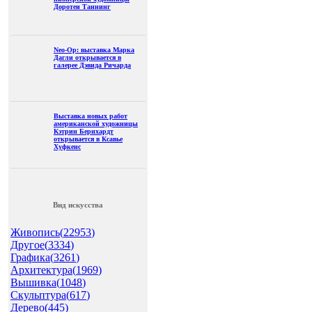
Доротеи Таннинг
Neo-Op: выставка Марка
Дагли открывается в
галерее Дэвида Ричарда
Выставка новых работ
американской художницы
Кэтрин Бернхардт
открывается в Ксавье
Хуфкенс
Вид искусства
Живопись(
22953
)
Другое(
3334
)
Графика(
3261
)
Архитектура(
1969
)
Вышивка(
1048
)
Скульптура(
617
)
Дерево(
445
)