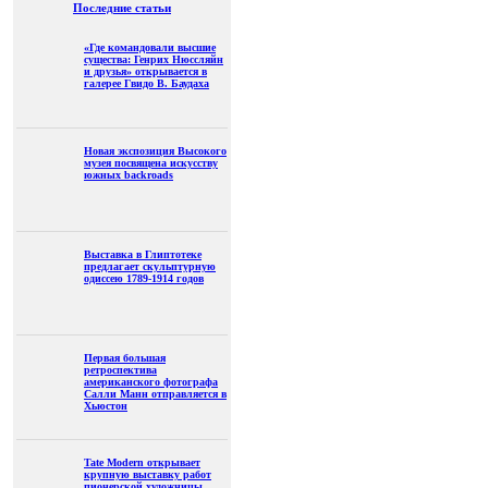
Последние статьи
«Где командовали высшие
существа: Генрих Нюссляйн
и друзья» открывается в
галерее Гвидо В. Баудаха
Новая экспозиция Высокого
музея посвящена искусству
южных backroads
Выставка в Глиптотеке
предлагает скульптурную
одиссею 1789-1914 годов
Первая большая
ретроспектива
американского фотографа
Салли Манн отправляется в
Хьюстон
Tate Modern открывает
крупную выставку работ
пионерской художницы