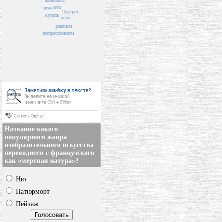
живопись
лето
зима
Портрет
купить
небо
реализм
импрессионизм
Название какого
популярного жанра
изобразительного искусства
переводится с французского
как «мертвая натура»?
Ню
Натюрморт
Пейзаж