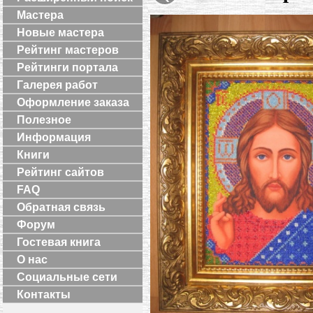
Мастера
Новые мастера
Рейтинг мастеров
Рейтинги портала
Галерея работ
Оформление заказа
Полезное
Информация
Книги
Рейтинг сайтов
FAQ
Обратная связь
Форум
Гостевая книга
О нас
Социальные сети
Контакты