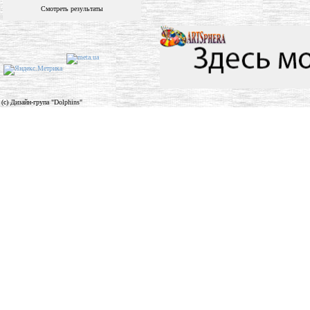
Смотреть результаты
(c) Дизайн-група "Dolphins"