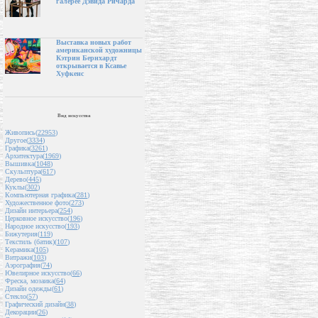
галерее Дэвида Ричарда
Выставка новых работ
американской художницы
Кэтрин Бернхардт
открывается в Ксавье
Хуфкенс
Вид искусства
Живопись(
22953
)
Другое(
3334
)
Графика(
3261
)
Архитектура(
1969
)
Вышивка(
1048
)
Скульптура(
617
)
Дерево(
445
)
Куклы(
302
)
Компьютерная графика(
281
)
Художественное фото(
273
)
Дизайн интерьера(
254
)
Церковное искусство(
196
)
Народное искусство(
193
)
Бижутерия(
119
)
Текстиль (батик)(
107
)
Керамика(
105
)
Витражи(
103
)
Аэрография(
74
)
Ювелирное искусство(
66
)
Фреска, мозаика(
64
)
Дизайн одежды(
61
)
Стекло(
57
)
Графический дизайн(
38
)
Декорации(
26
)