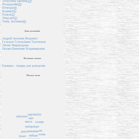
Лоскутная картина(
14
)
Флордизайн(
9
)
Пэчворк(
4
)
Бодиарт(
3
)
Плакат(
2
)
Ленд-арт(
2
)
Театр. костюмы(
0
)
День рождения
Андрей Аксютин Игоревич
Гульшат Гузельбаева Талгатовна
Лилия Мирашурова
Оксана Винтонив Владимировна
Полезные ссылки
Ежевика - товары для рукоделия
Облако тегов
tegicheskie
девушка
снег
масло
солнце
натюрморт
лес
названия
река
осень
пейзаж
букет