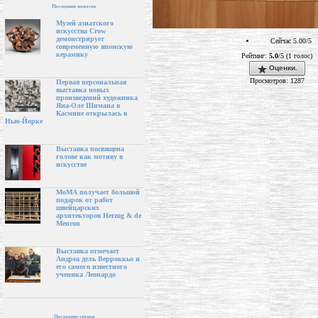
Последние новости
Музей азиатского
искусства Crow
демонстрирует
Сейчас 5.00/5
современную японскую
керамику
Рейтинг:
5.0
/5 (1 голос)
Оценки.
Просмотров: 1287
Первая персональная
выставка новых
произведений художника
Яна-Оле Шимана в
Касмине открылась в
Нью-Йорке
Выставка посвящена
голове как мотиву в
искусстве
МоМА получает большой
подарок от работ
швейцарских
архитекторов Herzog & de
Meuron
Выставка отмечает
Андреа дель Верроккьо и
его самого известного
ученика Леонардо
Последние статьи