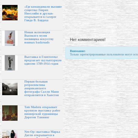
«Где командовали высшие
существа: Генрих
Нюссляйн и друзья»
открывается в галерее
Гвидо В. Баудаха
Новая экспозиция
Высокого музея
Нет комментариев!
посвящена искусству
южных backroads
Внимание:
Только зарегистрированные пользователи могут ост
Выставка в Глиптотеке
предлагает скульптурную
одиссею 1789-1914 годов
Первая большая
ретроспектива
американского
фотографа Салли Манн
отправляется в Хьюстон
Tate Modern открывает
крупную выставку работ
пионерской художницы
Доротеи Таннинг
Neo-Op: выставка Марка
Дагли открывается в