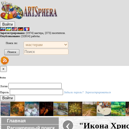
Войти
Зарегистрировано:
[1974] мастера, [373] посетителя.
Опубликовано:
[32814] работы.
Поиск по:
×
Войти
Логин
Пароль
Забыли пароль?
Зарегистрироваться
Войти
‹
Главная
"Икона Хрис
Расширенный поиск