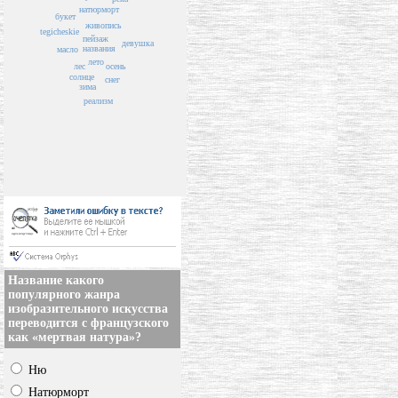
натюрморт
букет
живопись
tegicheskie
пейзаж
девушка
названия
масло
лето
лес
осень
солнце
снег
зима
реализм
Название какого
популярного жанра
изобразительного искусства
переводится с французского
как «мертвая натура»?
Ню
Натюрморт