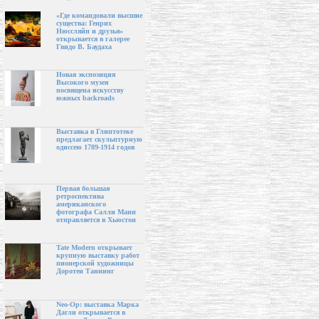
«Где командовали высшие
существа: Генрих
Нюссляйн и друзья»
открывается в галерее
Гвидо В. Баудаха
Новая экспозиция
Высокого музея
посвящена искусству
южных backroads
Выставка в Глиптотеке
предлагает скульптурную
одиссею 1789-1914 годов
Первая большая
ретроспектива
американского
фотографа Салли Манн
отправляется в Хьюстон
Tate Modern открывает
крупную выставку работ
пионерской художницы
Доротеи Таннинг
Neo-Op: выставка Марка
Дагли открывается в