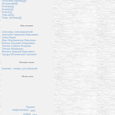
Лоскутная картина(
14
)
Флордизайн(
9
)
Пэчворк(
4
)
Бодиарт(
3
)
Плакат(
2
)
Ленд-арт(
2
)
Театр. костюмы(
0
)
День рождения
Александр Александровский
Анастасия Одинокова Николаевна
Антон Кудин
Инна Максимовская Яковлевна
Наталья Бырдина Геннадиевна
Татьяна Синяева Игоревна
Татьяна Шпанькова
Филатов Дмитрий Николаевич
Эдуард Яблуновский Сергеевич
Полезные ссылки
Ежевика - товары для рукоделия
Облако тегов
Портрет
импрессионизм
небо
купить
река