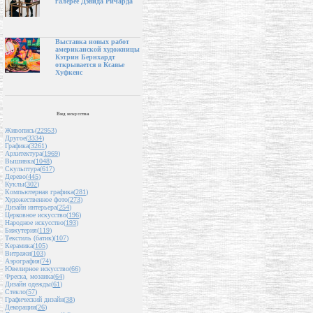
галерее Дэвида Ричарда
Выставка новых работ
американской художницы
Кэтрин Бернхардт
открывается в Ксавье
Хуфкенс
Вид искусства
Живопись(
22953
)
Другое(
3334
)
Графика(
3261
)
Архитектура(
1969
)
Вышивка(
1048
)
Скульптура(
617
)
Дерево(
445
)
Куклы(
302
)
Компьютерная графика(
281
)
Художественное фото(
273
)
Дизайн интерьера(
254
)
Церковное искусство(
196
)
Народное искусство(
193
)
Бижутерия(
119
)
Текстиль (батик)(
107
)
Керамика(
105
)
Витражи(
103
)
Аэрография(
74
)
Ювелирное искусство(
66
)
Фреска, мозаика(
64
)
Дизайн одежды(
61
)
Стекло(
57
)
Графический дизайн(
38
)
Декорации(
26
)