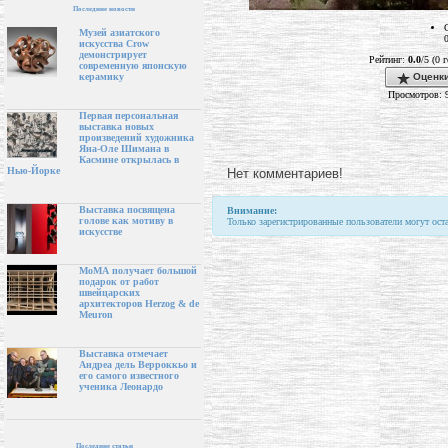
Последние новости
Музей азиатского
искусства Crow
демонстрирует
Рейтинг:
0.0
/5 (0 
современную японскую
Оценки
керамику
Просмотров: 
Первая персональная
выставка новых
произведений художника
Яна-Оле Шимана в
Касмине открылась в
Нью-Йорке
Нет комментариев!
Выставка посвящена
Внимание:
голове как мотиву в
Только зарегистрированные пользователи могут ост
искусстве
МоМА получает большой
подарок от работ
швейцарских
архитекторов Herzog & de
Meuron
Выставка отмечает
Андреа дель Верроккьо и
его самого известного
ученика Леонардо
Последние статьи