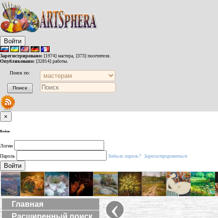
Войти
Зарегистрировано:
[1974] мастера, [373] посетителя.
Опубликовано:
[32814] работы.
Поиск по:
×
Войти
Логин
Пароль
Забыли пароль?
Зарегистрироваться
Войти
‹
Главная
Расширенный поиск