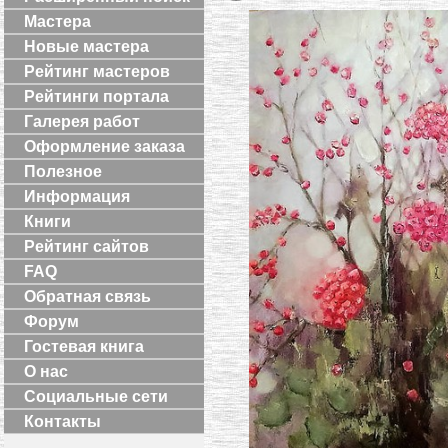
Мастера
Новые мастера
Рейтинг мастеров
Рейтинги портала
Галерея работ
Оформление заказа
Полезное
Информация
Книги
Рейтинг сайтов
FAQ
Обратная связь
Форум
Гостевая книга
О нас
Социальные сети
Контакты