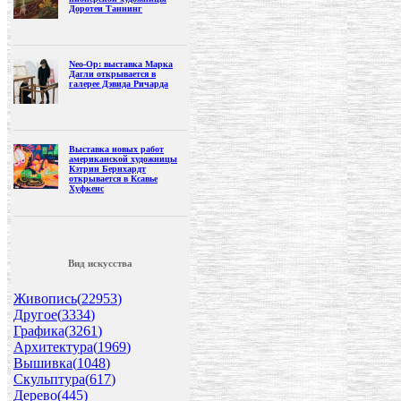
Доротеи Таннинг
Neo-Op: выставка Марка
Дагли открывается в
галерее Дэвида Ричарда
Выставка новых работ
американской художницы
Кэтрин Бернхардт
открывается в Ксавье
Хуфкенс
Вид искусства
Живопись(
22953
)
Другое(
3334
)
Графика(
3261
)
Архитектура(
1969
)
Вышивка(
1048
)
Скульптура(
617
)
Дерево(
445
)