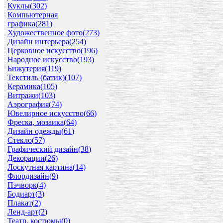
Куклы(
302
)
Компьютерная
графика(
281
)
Художественное фото(
273
)
Дизайн интерьера(
254
)
Церковное искусство(
196
)
Народное искусство(
193
)
Бижутерия(
119
)
Текстиль (батик)(
107
)
Керамика(
105
)
Витражи(
103
)
Аэрография(
74
)
Ювелирное искусство(
66
)
Фреска, мозаика(
64
)
Дизайн одежды(
61
)
Стекло(
57
)
Графический дизайн(
38
)
Декорации(
26
)
Лоскутная картина(
14
)
Флордизайн(
9
)
Пэчворк(
4
)
Бодиарт(
3
)
Плакат(
2
)
Ленд-арт(
2
)
Театр. костюмы(
0
)