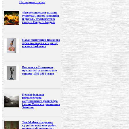
Последние статьи
«Где командовали высшие
существа: Генрих Нюссляйн
и друзья» открывается в
галерее Гвидо В. Баудаха
Новая экспозиция Высокого
музея посвящена искусству
южных backroads
Выставка в Глиптотеке
предлагает скульптурную
одиссею 1789-1914 годов
Первая большая
ретроспектива
американского фотографа
Салли Манн отправляется в
Хьюстон
Tate Modern открывает
крупную выставку работ
пионерской художницы