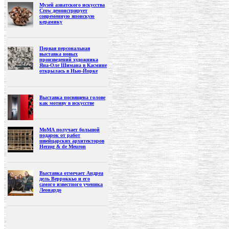
Музей азиатского искусства
Crow демонстрирует
современную японскую
керамику
Первая персональная
выставка новых
произведений художника
Яна-Оле Шимана в Касмине
открылась в Нью-Йорке
Выставка посвящена голове
как мотиву в искусстве
МоМА получает большой
подарок от работ
швейцарских архитекторов
Herzog & de Meuron
Выставка отмечает Андреа
дель Верроккьо и его
самого известного ученика
Леонардо