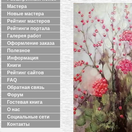
Мастера
Новые мастера
Рейтинг мастеров
Рейтинги портала
Галерея работ
Оформление заказа
Полезное
Информация
Книги
Рейтинг сайтов
FAQ
Обратная связь
Форум
Гостевая книга
О нас
Социальные сети
Контакты