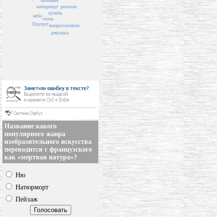
названия
реализм
натюрморт
купить
небо
осень
Портрет
импрессионизм
девушка
Название какого
популярного жанра
изобразительного искусства
переводится с французского
как «мертвая натура»?
Ню
Натюрморт
Пейзаж