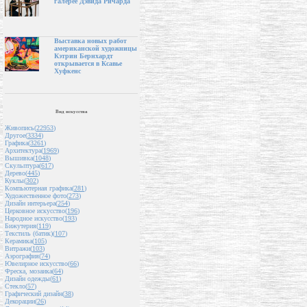
галерее Дэвида Ричарда
Выставка новых работ
американской художницы
Кэтрин Бернхардт
открывается в Ксавье
Хуфкенс
Вид искусства
Живопись(
22953
)
Другое(
3334
)
Графика(
3261
)
Архитектура(
1969
)
Вышивка(
1048
)
Скульптура(
617
)
Дерево(
445
)
Куклы(
302
)
Компьютерная графика(
281
)
Художественное фото(
273
)
Дизайн интерьера(
254
)
Церковное искусство(
196
)
Народное искусство(
193
)
Бижутерия(
119
)
Текстиль (батик)(
107
)
Керамика(
105
)
Витражи(
103
)
Аэрография(
74
)
Ювелирное искусство(
66
)
Фреска, мозаика(
64
)
Дизайн одежды(
61
)
Стекло(
57
)
Графический дизайн(
38
)
Декорации(
26
)