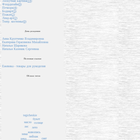
Лоскутная картина(
14
)
Флордизайн(
9
)
Пэчворк(
4
)
Бодиарт(
3
)
Плакат(
2
)
Ленд-арт(
2
)
Театр. костюмы(
0
)
День рождения
Анна Крупченко Владимировна
Екатерина Герасимова Михайловна
Наталья Шарикова
Наталья Каленик Сергеевна
Полезные ссылки
Ежевика - товары для рукоделия
Облако тегов
tegicheskie
букет
масло
солнце
лес
лето
живопись
зима
пейзаж
снег
река