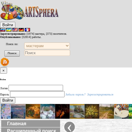
Войти
Зарегистрировано:
[1974] мастера, [373] посетителя.
Опубликовано:
[32814] работы.
Поиск по:
×
Войти
Логин
Пароль
Забыли пароль?
Зарегистрироваться
Войти
‹
Главная
Расширенный поиск