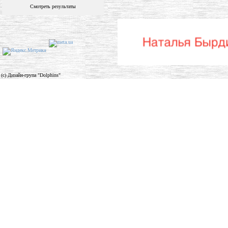
Смотреть результаты
(c) Дизайн-група "Dolphins"