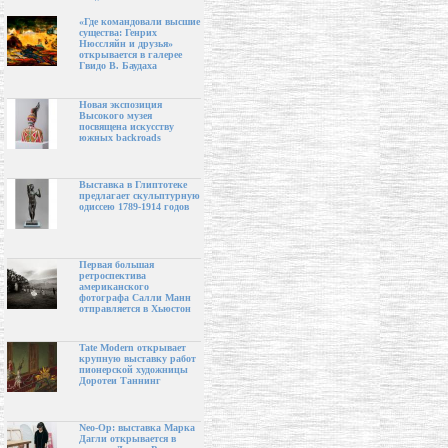
«Где командовали высшие
существа: Генрих
Нюссляйн и друзья»
открывается в галерее
Гвидо В. Баудаха
Новая экспозиция
Высокого музея
посвящена искусству
южных backroads
Выставка в Глиптотеке
предлагает скульптурную
одиссею 1789-1914 годов
Первая большая
ретроспектива
американского
фотографа Салли Манн
отправляется в Хьюстон
Tate Modern открывает
крупную выставку работ
пионерской художницы
Доротеи Таннинг
Neo-Op: выставка Марка
Дагли открывается в