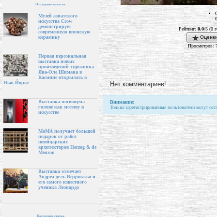
Последние новости
Музей азиатского
искусства Crow
демонстрирует
Рейтинг:
0.0
/5 (0 
современную японскую
Оценки
керамику
Просмотров: 
Первая персональная
выставка новых
произведений художника
Яна-Оле Шимана в
Касмине открылась в
Нью-Йорке
Нет комментариев!
Выставка посвящена
Внимание:
голове как мотиву в
Только зарегистрированные пользователи могут ост
искусстве
МоМА получает большой
подарок от работ
швейцарских
архитекторов Herzog & de
Meuron
Выставка отмечает
Андреа дель Верроккьо и
его самого известного
ученика Леонардо
Последние статьи