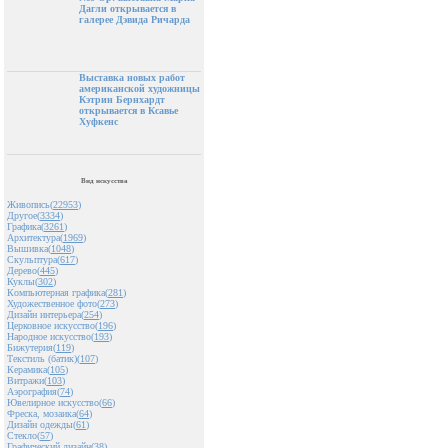
Дагли открывается в
галерее Дэвида Ричарда
Выставка новых работ
американской художницы
Кэтрин Бернхардт
открывается в Ксавье
Хуфкенс
Вид искусства
Живопись(
22953
)
Другое(
3334
)
Графика(
3261
)
Архитектура(
1969
)
Вышивка(
1048
)
Скульптура(
617
)
Дерево(
445
)
Куклы(
302
)
Компьютерная графика(
281
)
Художественное фото(
273
)
Дизайн интерьера(
254
)
Церковное искусство(
196
)
Народное искусство(
193
)
Бижутерия(
119
)
Текстиль (батик)(
107
)
Керамика(
105
)
Витражи(
103
)
Аэрография(
74
)
Ювелирное искусство(
66
)
Фреска, мозаика(
64
)
Дизайн одежды(
61
)
Стекло(
57
)
Графический дизайн(
38
)