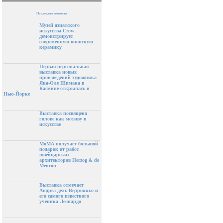
Последние новости
Музей азиатского
искусства Crow
демонстрирует
современную японскую
керамику
Первая персональная
выставка новых
произведений художника
Яна-Оле Шимана в
Касмине открылась в
Нью-Йорке
Выставка посвящена
голове как мотиву в
искусстве
МоМА получает большой
подарок от работ
швейцарских
архитекторов Herzog & de
Meuron
Выставка отмечает
Андреа дель Верроккьо и
его самого известного
ученика Леонардо