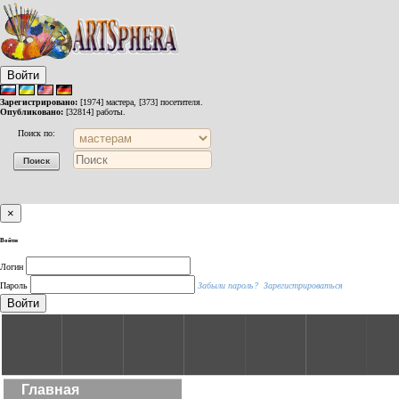
Войти
Зарегистрировано:
[1974] мастера, [373] посетителя.
Опубликовано:
[32814] работы.
Поиск по:
×
Войти
Логин
Пароль
Забыли пароль?
Зарегистрироваться
Войти
Главная