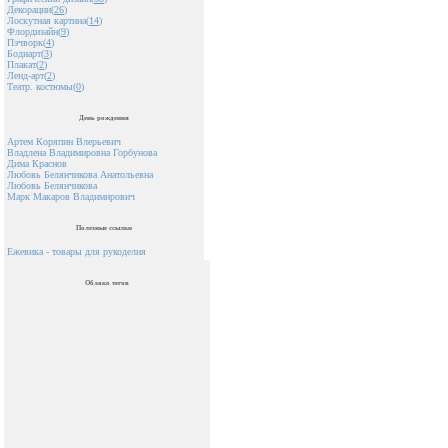
Декорации(
26
)
Лоскутная картина(
14
)
Флордизайн(
9
)
Пэчворк(
4
)
Бодиарт(
3
)
Плакат(
2
)
Ленд-арт(
2
)
Театр. костюмы(
0
)
День рождения
Артем Коряпин Влерьевич
Владлена Владимировна Горбунова
Дима Краснов
Любовь Белянчикова Анатольевна
Любовь Белянчикова
Марк Макаров Владимирович
Полезные ссылки
Ежевика - товары для рукоделия
Облако тегов