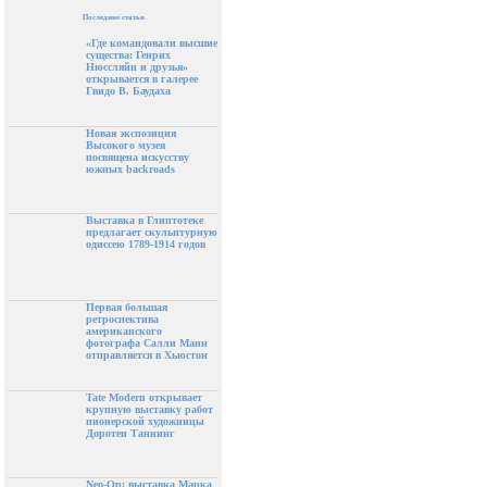
Последние статьи
«Где командовали высшие
существа: Генрих
Нюссляйн и друзья»
открывается в галерее
Гвидо В. Баудаха
Новая экспозиция
Высокого музея
посвящена искусству
южных backroads
Выставка в Глиптотеке
предлагает скульптурную
одиссею 1789-1914 годов
Первая большая
ретроспектива
американского
фотографа Салли Манн
отправляется в Хьюстон
Tate Modern открывает
крупную выставку работ
пионерской художницы
Доротеи Таннинг
Neo-Op: выставка Марка