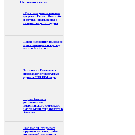
Последние статьи
«Где командовали высшие
существа: Генрих Нюссляйн
и друзья» открывается в
галерее Гвидо В. Баудаха
Новая экспозиция Высокого
музея посвящена искусству
южных backroads
Выставка в Глиптотеке
предлагает скульптурную
одиссею 1789-1914 годов
Первая большая
ретроспектива
американского фотографа
Салли Манн отправляется в
Хьюстон
Tate Modern открывает
крупную выставку работ
пионерской художницы