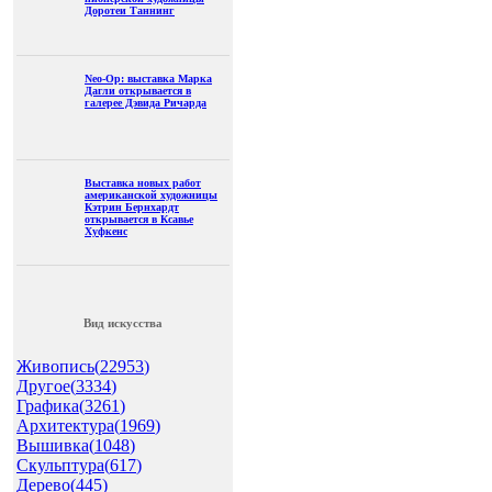
Доротеи Таннинг
Neo-Op: выставка Марка
Дагли открывается в
галерее Дэвида Ричарда
Выставка новых работ
американской художницы
Кэтрин Бернхардт
открывается в Ксавье
Хуфкенс
Вид искусства
Живопись(
22953
)
Другое(
3334
)
Графика(
3261
)
Архитектура(
1969
)
Вышивка(
1048
)
Скульптура(
617
)
Дерево(
445
)