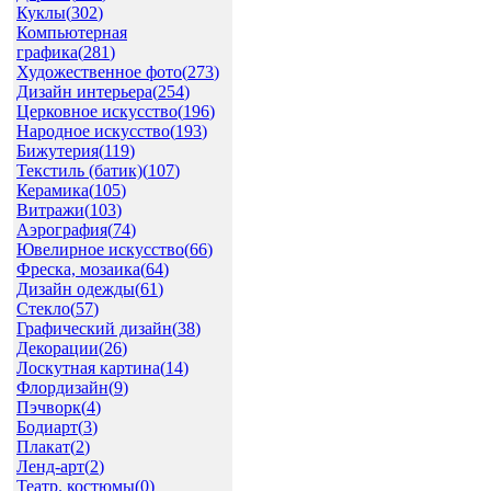
Куклы(
302
)
Компьютерная
графика(
281
)
Художественное фото(
273
)
Дизайн интерьера(
254
)
Церковное искусство(
196
)
Народное искусство(
193
)
Бижутерия(
119
)
Текстиль (батик)(
107
)
Керамика(
105
)
Витражи(
103
)
Аэрография(
74
)
Ювелирное искусство(
66
)
Фреска, мозаика(
64
)
Дизайн одежды(
61
)
Стекло(
57
)
Графический дизайн(
38
)
Декорации(
26
)
Лоскутная картина(
14
)
Флордизайн(
9
)
Пэчворк(
4
)
Бодиарт(
3
)
Плакат(
2
)
Ленд-арт(
2
)
Театр. костюмы(
0
)