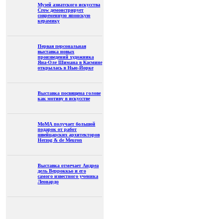
Музей азиатского искусства
Crow демонстрирует
современную японскую
керамику
Первая персональная
выставка новых
произведений художника
Яна-Оле Шимана в Касмине
открылась в Нью-Йорке
Выставка посвящена голове
как мотиву в искусстве
МоМА получает большой
подарок от работ
швейцарских архитекторов
Herzog & de Meuron
Выставка отмечает Андреа
дель Верроккьо и его
самого известного ученика
Леонардо