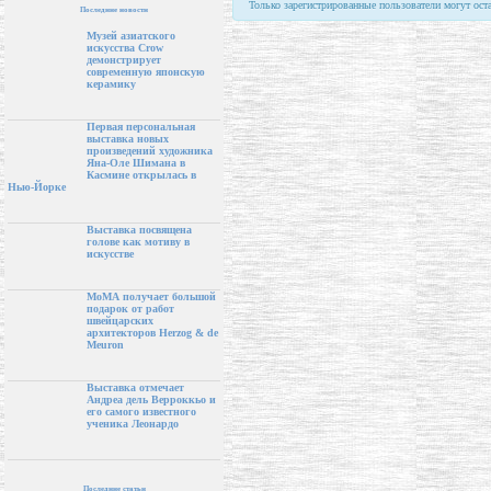
Только зарегистрированные пользователи могут ост
Последние новости
Музей азиатского
искусства Crow
демонстрирует
современную японскую
керамику
Первая персональная
выставка новых
произведений художника
Яна-Оле Шимана в
Касмине открылась в
Нью-Йорке
Выставка посвящена
голове как мотиву в
искусстве
МоМА получает большой
подарок от работ
швейцарских
архитекторов Herzog & de
Meuron
Выставка отмечает
Андреа дель Верроккьо и
его самого известного
ученика Леонардо
Последние статьи