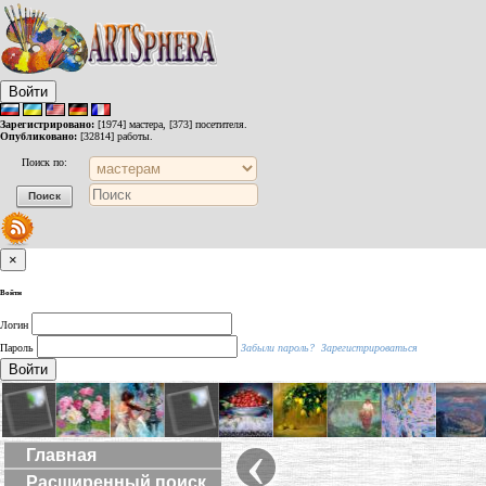
Войти
Зарегистрировано:
[1974] мастера, [373] посетителя.
Опубликовано:
[32814] работы.
Поиск по:
×
Войти
Логин
Пароль
Забыли пароль?
Зарегистрироваться
Войти
‹
Главная
Расширенный поиск