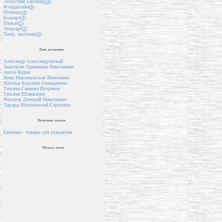
Лоскутная картина(
14
)
Флордизайн(
9
)
Пэчворк(
4
)
Бодиарт(
3
)
Плакат(
2
)
Ленд-арт(
2
)
Театр. костюмы(
0
)
День рождения
Александр Александровский
Анастасия Одинокова Николаевна
Антон Кудин
Инна Максимовская Яковлевна
Наталья Бырдина Геннадиевна
Татьяна Синяева Игоревна
Татьяна Шпанькова
Филатов Дмитрий Николаевич
Эдуард Яблуновский Сергеевич
Полезные ссылки
Ежевика - товары для рукоделия
Облако тегов