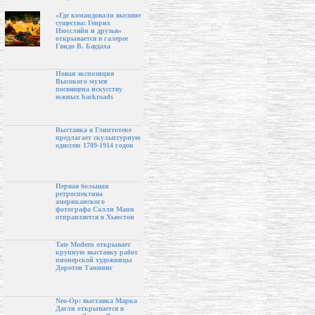
«Где командовали высшие
существа: Генрих
Нюссляйн и друзья»
открывается в галерее
Гвидо В. Баудаха
Новая экспозиция
Высокого музея
посвящена искусству
южных backroads
Выставка в Глиптотеке
предлагает скульптурную
одиссею 1789-1914 годов
Первая большая
ретроспектива
американского
фотографа Салли Манн
отправляется в Хьюстон
Tate Modern открывает
крупную выставку работ
пионерской художницы
Доротеи Таннинг
Neo-Op: выставка Марка
Дагли открывается в