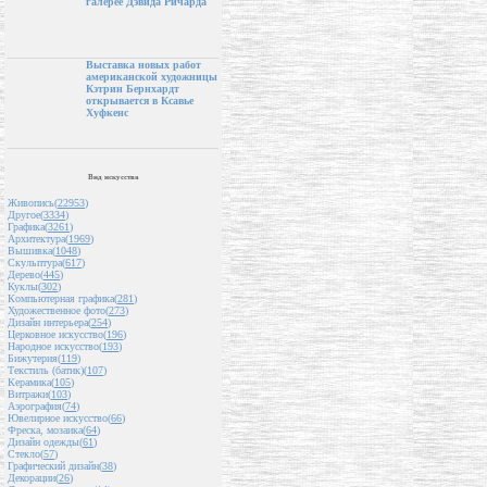
галерее Дэвида Ричарда
Выставка новых работ
американской художницы
Кэтрин Бернхардт
открывается в Ксавье
Хуфкенс
Вид искусства
Живопись(
22953
)
Другое(
3334
)
Графика(
3261
)
Архитектура(
1969
)
Вышивка(
1048
)
Скульптура(
617
)
Дерево(
445
)
Куклы(
302
)
Компьютерная графика(
281
)
Художественное фото(
273
)
Дизайн интерьера(
254
)
Церковное искусство(
196
)
Народное искусство(
193
)
Бижутерия(
119
)
Текстиль (батик)(
107
)
Керамика(
105
)
Витражи(
103
)
Аэрография(
74
)
Ювелирное искусство(
66
)
Фреска, мозаика(
64
)
Дизайн одежды(
61
)
Стекло(
57
)
Графический дизайн(
38
)
Декорации(
26
)