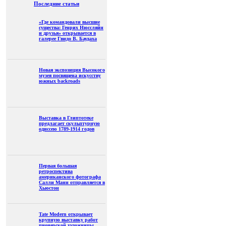
Последние статьи
«Где командовали высшие
существа: Генрих Нюссляйн
и друзья» открывается в
галерее Гвидо В. Баудаха
Новая экспозиция Высокого
музея посвящена искусству
южных backroads
Выставка в Глиптотеке
предлагает скульптурную
одиссею 1789-1914 годов
Первая большая
ретроспектива
американского фотографа
Салли Манн отправляется в
Хьюстон
Tate Modern открывает
крупную выставку работ
пионерской художницы