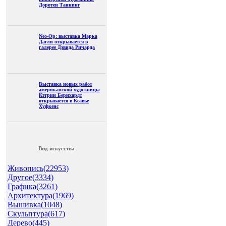
Доротеи Таннинг
Neo-Op: выставка Марка
Дагли открывается в
галерее Дэвида Ричарда
Выставка новых работ
американской художницы
Кэтрин Бернхардт
открывается в Ксавье
Хуфкенс
Вид искусства
Живопись(
22953
)
Другое(
3334
)
Графика(
3261
)
Архитектура(
1969
)
Вышивка(
1048
)
Скульптура(
617
)
Дерево(
445
)