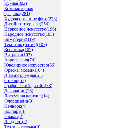
Куклы(
302
)
Компьютерная
графика(
281
)
Художественное фото(
273
)
Дизайн интерьера(
254
)
Церковное искусство(
196
)
Народное искусство(
193
)
Бижутерия(
119
)
Текстиль (батик)(
107
)
Керамика(
105
)
Витражи(
103
)
Аэрография(
74
)
Ювелирное искусство(
66
)
Фреска, мозаика(
64
)
Дизайн одежды(
61
)
Стекло(
57
)
Графический дизайн(
38
)
Декорации(
26
)
Лоскутная картина(
14
)
Флордизайн(
9
)
Пэчворк(
4
)
Бодиарт(
3
)
Плакат(
2
)
Ленд-арт(
2
)
Театр. костюмы(
0
)