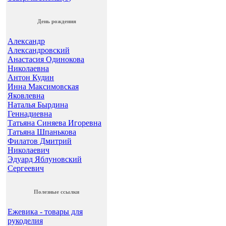
День рождения
Александр
Александровский
Анастасия Одинокова
Николаевна
Антон Кудин
Инна Максимовская
Яковлевна
Наталья Бырдина
Геннадиевна
Татьяна Синяева Игоревна
Татьяна Шпанькова
Филатов Дмитрий
Николаевич
Эдуард Яблуновский
Сергеевич
Полезные ссылки
Ежевика - товары для
рукоделия