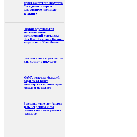
Музей азиатского искусства
Crow демонстрирует
современную японскую
керамику
Первая персональная
выставка новых
произведений художника
Яна-Оле Шимана в Касмине
открылась в Нью-Йорке
Выставка посвящена голове
как мотиву в искусстве
МоМА получает большой
подарок от работ
швейцарских архитекторов
Herzog & de Meuron
Выставка отмечает Андреа
дель Верроккьо и его
самого известного ученика
Леонардо