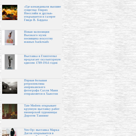
«Где командовали высшие
существа: Генрих
Нюссляйн и друзья»
открывается в галерее
Гвидо В. Баудаха
Новая экспозиция
Высокого музея
посвящена искусству
южных backroads
Выставка в Глиптотеке
предлагает скульптурную
одиссею 1789-1914 годов
Первая большая
ретроспектива
американского
фотографа Салли Манн
отправляется в Хьюстон
Tate Modern открывает
крупную выставку работ
пионерской художницы
Доротеи Таннинг
Neo-Op: выставка Марка
Дагли открывается в