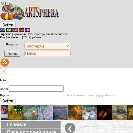
Войти
Зарегистрировано:
[1974] мастера, [373] посетителя.
Опубликовано:
[32814] работы.
Поиск по:
×
Войти
Логин
Пароль
Забыли пароль?
Зарегистрироваться
Войти
‹
Главная
Расширенный поиск