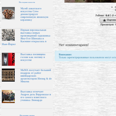
Последние новости
Музей азиатского
искусства Crow
демонстрирует
Рейтинг:
0.0
/5 (0 
современную японскую
Оценки
керамику
Просмотров: 
Первая персональная
выставка новых
произведений художника
Яна-Оле Шимана в
Касмине открылась в
Нью-Йорке
Нет комментариев!
Выставка посвящена
Внимание:
голове как мотиву в
Только зарегистрированные пользователи могут ост
искусстве
МоМА получает большой
подарок от работ
швейцарских
архитекторов Herzog & de
Meuron
Выставка отмечает
Андреа дель Верроккьо и
его самого известного
ученика Леонардо
Последние статьи