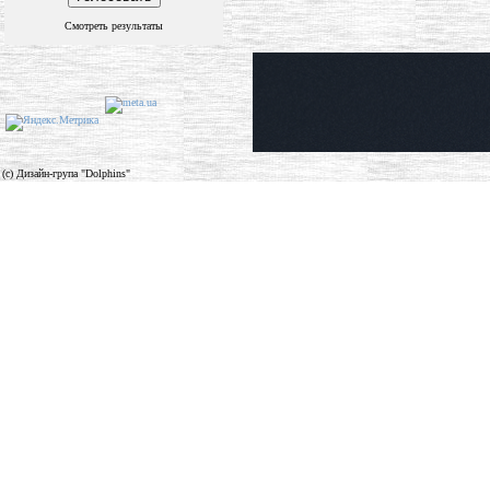
Смотреть результаты
(c) Дизайн-група "Dolphins"