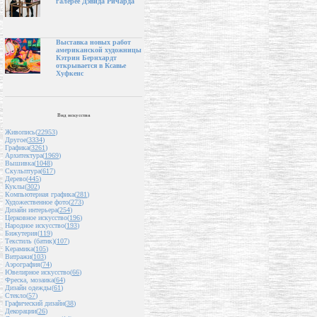
галерее Дэвида Ричарда
Выставка новых работ
американской художницы
Кэтрин Бернхардт
открывается в Ксавье
Хуфкенс
Вид искусства
Живопись(
22953
)
Другое(
3334
)
Графика(
3261
)
Архитектура(
1969
)
Вышивка(
1048
)
Скульптура(
617
)
Дерево(
445
)
Куклы(
302
)
Компьютерная графика(
281
)
Художественное фото(
273
)
Дизайн интерьера(
254
)
Церковное искусство(
196
)
Народное искусство(
193
)
Бижутерия(
119
)
Текстиль (батик)(
107
)
Керамика(
105
)
Витражи(
103
)
Аэрография(
74
)
Ювелирное искусство(
66
)
Фреска, мозаика(
64
)
Дизайн одежды(
61
)
Стекло(
57
)
Графический дизайн(
38
)
Декорации(
26
)