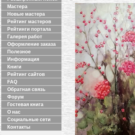
Мастера
Новые мастера
Рейтинг мастеров
Рейтинги портала
Галерея работ
Оформление заказа
Полезное
Информация
Книги
Рейтинг сайтов
FAQ
Обратная связь
Форум
Гостевая книга
О нас
Социальные сети
Контакты