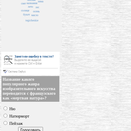
зима
названия
снег
лето
лес
солнце
осень
букет
масло
tegicheskie
Название какого
популярного жанра
изобразительного искусства
переводится с французского
как «мертвая натура»?
Ню
Натюрморт
Пейзаж