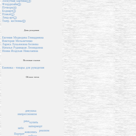
Лоскутная картина(
14
)
Флордизайн(
9
)
Пэчворк(
4
)
Бодиарт(
3
)
Плакат(
2
)
Ленд-арт(
2
)
Театр. костюмы(
0
)
День рождения
Евгения Медведева Геннадиевна
Виктория Мельниченко
Лариса Лукьяновна Беляева
Наталья Рудницкая Леонидовна
Нонна Исадская Николаевна
Полезные ссылки
Ежевика - товары для рукоделия
Облако тегов
девушка
импрессионизм
река
купить
натюрморт
небо
реализм
живопись
Портрет
пейзаж