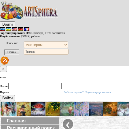
Войти
Зарегистрировано:
[1974] мастера, [373] посетителя.
Опубликовано:
[32814] работы.
Поиск по:
×
Войти
Логин
Пароль
Забыли пароль?
Зарегистрироваться
Войти
‹
Главная
Расширенный поиск