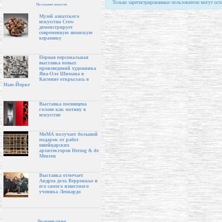
Только зарегистрированные пользователи могут ост
Последние новости
Музей азиатского
искусства Crow
демонстрирует
современную японскую
керамику
Первая персональная
выставка новых
произведений художника
Яна-Оле Шимана в
Касмине открылась в
Нью-Йорке
Выставка посвящена
голове как мотиву в
искусстве
МоМА получает большой
подарок от работ
швейцарских
архитекторов Herzog & de
Meuron
Выставка отмечает
Андреа дель Верроккьо и
его самого известного
ученика Леонардо
Последние статьи