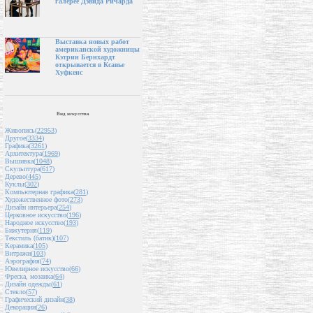
галерее Дэвида Ричарда
Выставка новых работ
американской художницы
Кэтрин Бернхардт
открывается в Ксавье
Хуфкенс
Вид искусства
Живопись(
22953
)
Другое(
3334
)
Графика(
3261
)
Архитектура(
1969
)
Вышивка(
1048
)
Скульптура(
617
)
Дерево(
445
)
Куклы(
302
)
Компьютерная графика(
281
)
Художественное фото(
273
)
Дизайн интерьера(
254
)
Церковное искусство(
196
)
Народное искусство(
193
)
Бижутерия(
119
)
Текстиль (батик)(
107
)
Керамика(
105
)
Витражи(
103
)
Аэрография(
74
)
Ювелирное искусство(
66
)
Фреска, мозаика(
64
)
Дизайн одежды(
61
)
Стекло(
57
)
Графический дизайн(
38
)
Декорации(
26
)