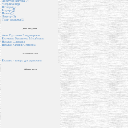
Лоскутная картина(
14
)
Флордизайн(
9
)
Пэчворк(
4
)
Бодиарт(
3
)
Плакат(
2
)
Ленд-арт(
2
)
Театр. костюмы(
0
)
День рождения
Анна Крупченко Владимировна
Екатерина Герасимова Михайловна
Наталья Шарикова
Наталья Каленик Сергеевна
Полезные ссылки
Ежевика - товары для рукоделия
Облако тегов