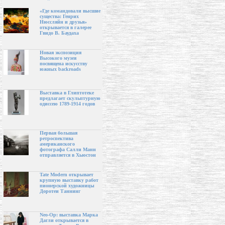
«Где командовали высшие
существа: Генрих
Нюссляйн и друзья»
открывается в галерее
Гвидо В. Баудаха
Новая экспозиция
Высокого музея
посвящена искусству
южных backroads
Выставка в Глиптотеке
предлагает скульптурную
одиссею 1789-1914 годов
Первая большая
ретроспектива
американского
фотографа Салли Манн
отправляется в Хьюстон
Tate Modern открывает
крупную выставку работ
пионерской художницы
Доротеи Таннинг
Neo-Op: выставка Марка
Дагли открывается в