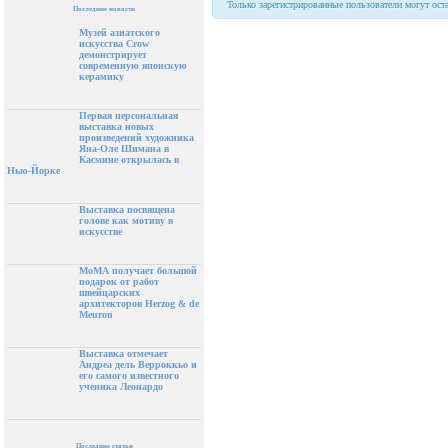
Только зарегистрированные пользователи могут ост
Последние новости
Музей азиатского
искусства Crow
демонстрирует
современную японскую
керамику
Первая персональная
выставка новых
произведений художника
Яна-Оле Шимана в
Касмине открылась в
Нью-Йорке
Выставка посвящена
голове как мотиву в
искусстве
МоМА получает большой
подарок от работ
швейцарских
архитекторов Herzog & de
Meuron
Выставка отмечает
Андреа дель Верроккьо и
его самого известного
ученика Леонардо
Последние статьи