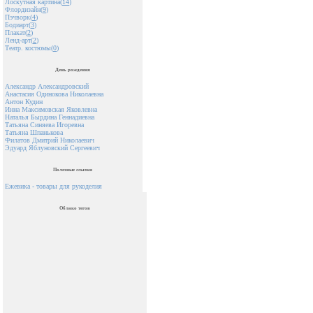
Лоскутная картина(
14
)
Флордизайн(
9
)
Пэчворк(
4
)
Бодиарт(
3
)
Плакат(
2
)
Ленд-арт(
2
)
Театр. костюмы(
0
)
День рождения
Александр Александровский
Анастасия Одинокова Николаевна
Антон Кудин
Инна Максимовская Яковлевна
Наталья Бырдина Геннадиевна
Татьяна Синяева Игоревна
Татьяна Шпанькова
Филатов Дмитрий Николаевич
Эдуард Яблуновский Сергеевич
Полезные ссылки
Ежевика - товары для рукоделия
Облако тегов