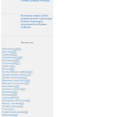
галерее Дэвида Ричарда
Выставка новых работ
американской художницы
Кэтрин Бернхардт
открывается в Ксавье
Хуфкенс
Вид искусства
Живопись(
22953
)
Другое(
3334
)
Графика(
3261
)
Архитектура(
1969
)
Вышивка(
1048
)
Скульптура(
617
)
Дерево(
445
)
Куклы(
302
)
Компьютерная графика(
281
)
Художественное фото(
273
)
Дизайн интерьера(
254
)
Церковное искусство(
196
)
Народное искусство(
193
)
Бижутерия(
119
)
Текстиль (батик)(
107
)
Керамика(
105
)
Витражи(
103
)
Аэрография(
74
)
Ювелирное искусство(
66
)
Фреска, мозаика(
64
)
Дизайн одежды(
61
)
Стекло(
57
)
Графический дизайн(
38
)
Декорации(
26
)