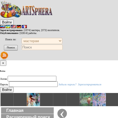
Войти
Зарегистрировано:
[1974] мастера, [373] посетителя.
Опубликовано:
[32814] работы.
Поиск по:
×
Войти
Логин
Пароль
Забыли пароль?
Зарегистрироваться
Войти
‹
Главная
Расширенный поиск