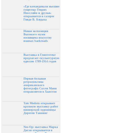
«Где командовали высшие
существа: Генрих
Нюссляйн и друзья»
открывается в галерее
Гвидо В. Баудаха
Новая экспозиция
Высокого музея
посвящена искусству
южных backroads
Выставка в Глиптотеке
предлагает скульптурную
одиссею 1789-1914 годов
Первая большая
ретроспектива
американского
фотографа Салли Манн
отправляется в Хьюстон
Tate Modern открывает
крупную выставку работ
пионерской художницы
Доротеи Таннинг
Neo-Op: выставка Марка
Дагли открывается в