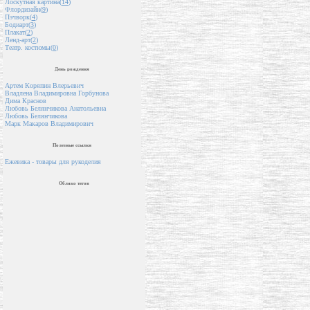
Лоскутная картина(
14
)
Флордизайн(
9
)
Пэчворк(
4
)
Бодиарт(
3
)
Плакат(
2
)
Ленд-арт(
2
)
Театр. костюмы(
0
)
День рождения
Артем Коряпин Влерьевич
Владлена Владимировна Горбунова
Дима Краснов
Любовь Белянчикова Анатольевна
Любовь Белянчикова
Марк Макаров Владимирович
Полезные ссылки
Ежевика - товары для рукоделия
Облако тегов