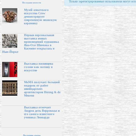
Только зарегистрированные пользователи могут ост
Последние новости
Музей азиатского
искусства Crow
демонстрирует
современную японскую
керамику
Первая персональная
выставка новых
произведений художника
Яна-Оле Шимана в
Касмине открылась в
Нью-Йорке
Выставка посвящена
голове как мотиву в
искусстве
МоМА получает большой
подарок от работ
швейцарских
архитекторов Herzog & de
Meuron
Выставка отмечает
Андреа дель Верроккьо и
его самого известного
ученика Леонардо
Последние статьи