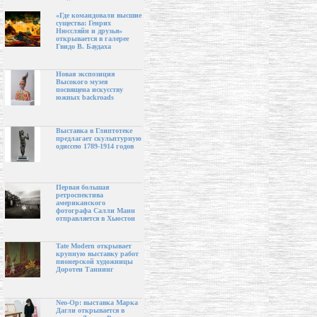
«Где командовали высшие
существа: Генрих
Нюссляйн и друзья»
открывается в галерее
Гвидо В. Баудаха
Новая экспозиция
Высокого музея
посвящена искусству
южных backroads
Выставка в Глиптотеке
предлагает скульптурную
одиссею 1789-1914 годов
Первая большая
ретроспектива
американского
фотографа Салли Манн
отправляется в Хьюстон
Tate Modern открывает
крупную выставку работ
пионерской художницы
Доротеи Таннинг
Neo-Op: выставка Марка
Дагли открывается в