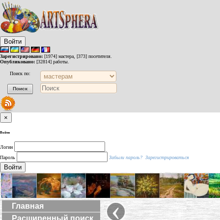
Войти
Зарегистрировано:
[1974] мастера, [373] посетителя.
Опубликовано:
[32814] работы.
Поиск по:
×
Войти
Логин
Пароль
Забыли пароль?
Зарегистрироваться
Войти
‹
Главная
Расширенный поиск