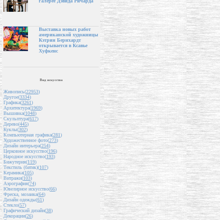
галерее Дэвида Ричарда
Выставка новых работ
американской художницы
Кэтрин Бернхардт
открывается в Ксавье
Хуфкенс
Вид искусства
Живопись(
22953
)
Другое(
3334
)
Графика(
3261
)
Архитектура(
1969
)
Вышивка(
1048
)
Скульптура(
617
)
Дерево(
445
)
Куклы(
302
)
Компьютерная графика(
281
)
Художественное фото(
273
)
Дизайн интерьера(
254
)
Церковное искусство(
196
)
Народное искусство(
193
)
Бижутерия(
119
)
Текстиль (батик)(
107
)
Керамика(
105
)
Витражи(
103
)
Аэрография(
74
)
Ювелирное искусство(
66
)
Фреска, мозаика(
64
)
Дизайн одежды(
61
)
Стекло(
57
)
Графический дизайн(
38
)
Декорации(
26
)