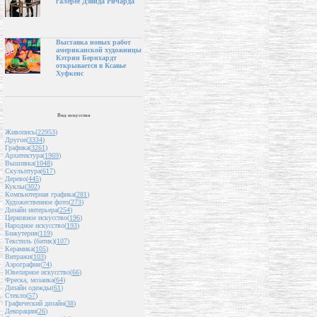
галерее Дэвида Ричарда
Выставка новых работ
американской художницы
Кэтрин Бернхардт
открывается в Ксавье
Хуфкенс
Вид искусства
Живопись(
22953
)
Другое(
3334
)
Графика(
3261
)
Архитектура(
1969
)
Вышивка(
1048
)
Скульптура(
617
)
Дерево(
445
)
Куклы(
302
)
Компьютерная графика(
281
)
Художественное фото(
273
)
Дизайн интерьера(
254
)
Церковное искусство(
196
)
Народное искусство(
193
)
Бижутерия(
119
)
Текстиль (батик)(
107
)
Керамика(
105
)
Витражи(
103
)
Аэрография(
74
)
Ювелирное искусство(
66
)
Фреска, мозаика(
64
)
Дизайн одежды(
61
)
Стекло(
57
)
Графический дизайн(
38
)
Декорации(
26
)