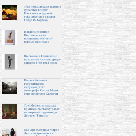
«Где командовали высшие
существа: Генрих
Нюссляйн и друзья»
открывается в галерее
Гвидо В. Баудаха
Новая экспозиция
Высокого музея
посвящена искусству
южных backroads
Выставка в Глиптотеке
предлагает скульптурную
одиссею 1789-1914 годов
Первая большая
ретроспектива
американского
фотографа Салли Манн
отправляется в Хьюстон
Tate Modern открывает
крупную выставку работ
пионерской художницы
Доротеи Таннинг
Neo-Op: выставка Марка
Дагли открывается в