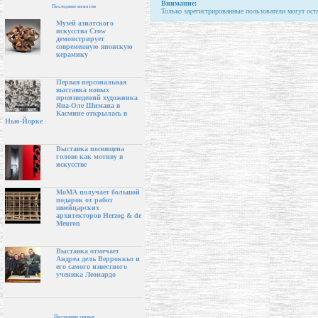
Внимание:
Последние новости
Только зарегистрированные пользователи могут ост
Музей азиатского
искусства Crow
демонстрирует
современную японскую
керамику
Первая персональная
выставка новых
произведений художника
Яна-Оле Шимана в
Касмине открылась в
Нью-Йорке
Выставка посвящена
голове как мотиву в
искусстве
МоМА получает большой
подарок от работ
швейцарских
архитекторов Herzog & de
Meuron
Выставка отмечает
Андреа дель Верроккьо и
его самого известного
ученика Леонардо
Последние статьи