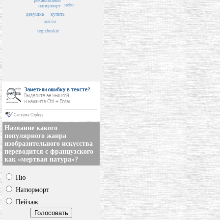
названия
река
небо
натюрморт
девушка
купить
масло
tegicheskie
Название какого
популярного жанра
изобразительного искусства
переводится с французского
как «мертвая натура»?
Ню
Натюрморт
Пейзаж