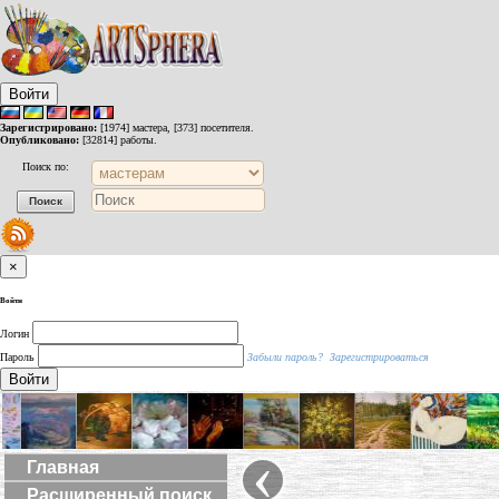
Войти
Зарегистрировано:
[1974] мастера, [373] посетителя.
Опубликовано:
[32814] работы.
Поиск по:
×
Войти
Логин
Пароль
Забыли пароль?
Зарегистрироваться
Войти
‹
Главная
Расширенный поиск