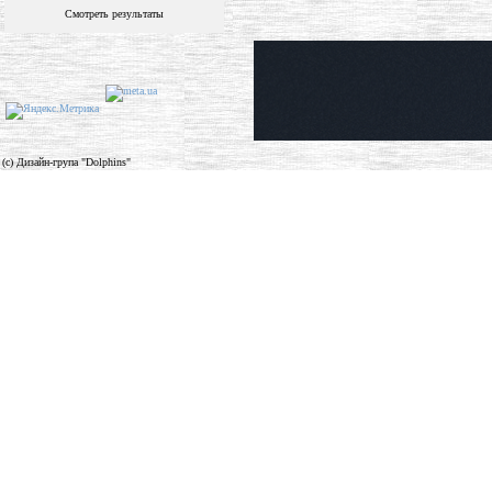
Смотреть результаты
(c) Дизайн-група "Dolphins"