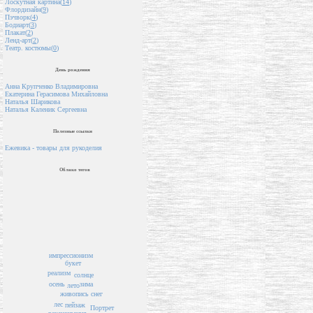
Лоскутная картина(
14
)
Флордизайн(
9
)
Пэчворк(
4
)
Бодиарт(
3
)
Плакат(
2
)
Ленд-арт(
2
)
Театр. костюмы(
0
)
День рождения
Анна Крупченко Владимировна
Екатерина Герасимова Михайловна
Наталья Шарикова
Наталья Каленик Сергеевна
Полезные ссылки
Ежевика - товары для рукоделия
Облако тегов
импрессионизм
букет
реализм
солнце
зима
осень
лето
живопись
снег
лес
пейзаж
Портрет