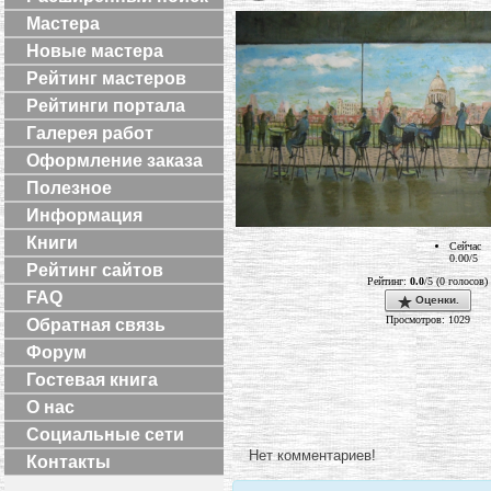
Мастера
Новые мастера
Рейтинг мастеров
Рейтинги портала
Галерея работ
Оформление заказа
Полезное
Информация
Книги
Сейчас
0.00/5
Рейтинг сайтов
Рейтинг:
0.0
/5 (0 голосов)
FAQ
Оценки.
Просмотров: 1029
Обратная связь
Форум
Гостевая книга
О нас
Социальные сети
Нет комментариев!
Контакты