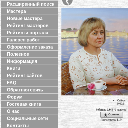
Расширенный поиск
Мастера
Новые мастера
Рейтинг мастеров
Рейтинги портала
Галерея работ
Оформление заказа
Полезное
Информация
Книги
Рейтинг сайтов
FAQ
Обратная связь
Форум
Сейчас
Гостевая книга
0.00/5
Рейтинг:
0.0
/5 (0 голосов)
О нас
Оценки.
Социальные сети
Просмотров: 1144
Контакты