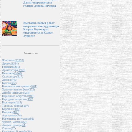
Дагли открывается в
галерее Дэвида Ричарда
Выставка новых работ
американской художницы
Кэтрин Бернхардт
открывается в Ксавье
Хуфкенс
Вид искусства
Живопись(
22953
)
Другое(
3334
)
Графика(
3261
)
Архитектура(
1969
)
Вышивка(
1048
)
Скульптура(
617
)
Дерево(
445
)
Куклы(
302
)
Компьютерная графика(
281
)
Художественное фото(
273
)
Дизайн интерьера(
254
)
Церковное искусство(
196
)
Народное искусство(
193
)
Бижутерия(
119
)
Текстиль (батик)(
107
)
Керамика(
105
)
Витражи(
103
)
Аэрография(
74
)
Ювелирное искусство(
66
)
Фреска, мозаика(
64
)
Дизайн одежды(
61
)
Стекло(
57
)
Графический дизайн(
38
)