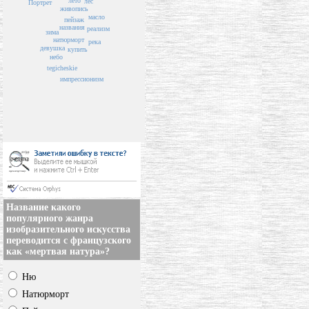
лето
лес
Портрет
живопись
масло
пейзаж
названия
реализм
зима
натюрморт
река
девушка
купить
небо
tegicheskie
импрессионизм
Название какого
популярного жанра
изобразительного искусства
переводится с французского
как «мертвая натура»?
Ню
Натюрморт