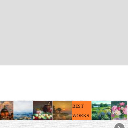
BEST
WORKS
›