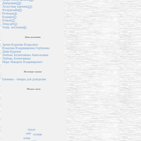
Декорации(
26
)
Лоскутная картина(
14
)
Флордизайн(
9
)
Пэчворк(
4
)
Бодиарт(
3
)
Плакат(
2
)
Ленд-арт(
2
)
Театр. костюмы(
0
)
День рождения
Артем Коряпин Влерьевич
Владлена Владимировна Горбунова
Дима Краснов
Любовь Белянчикова Анатольевна
Любовь Белянчикова
Марк Макаров Владимирович
Полезные ссылки
Ежевика - товары для рукоделия
Облако тегов
букет
снег
солнце
осень