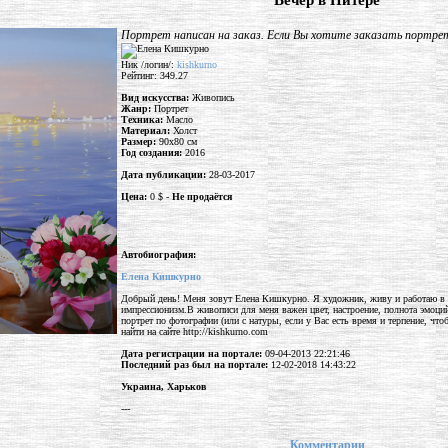
"Вечер в Питере"
Портрет написан на заказ. Если Вы хотите заказать портре
Ник /логин/:
kishkurno
Рейтинг: 349.27
Вид искусства:
Живопись
Жанр:
Портрет
Техника:
Масло
Материал:
Холст
Размер:
90x80 см
Год создания:
2016
Дата публикации:
28-03-2017
Цена:
0 $ -
Не продаётся
Автобиография:
Елена Кишкурно
Добрый день! Меня зовут Елена Кишкурно. Я художник, живу и работаю в 
импрессионизм.В живописи для меня важен цвет, настроение, полнота эмоций
портрет по фотографии (или с натуры, если у Вас есть время и терпение, ч
найти на сайте http://kishkurno.com
Дата регистрации на портале:
09-04-2013 22:21:46
Последний раз был на портале:
12-02-2018 14:43:22
Украина, Харьков
---
Комментарии