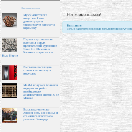
Последние новости
Нет комментариев!
Музей азиатского
искусства Crow
демонстрирует
современную японскую
Внимание:
керамику
Только зарегистрированные пользователи могут ост
Первая персональная
выставка новых
произведений художника
Яна-Оле Шимана в
Касмине открылась в
Нью-Йорке
Выставка посвящена
голове как мотиву в
искусстве
МоМА получает большой
подарок от работ
швейцарских
архитекторов Herzog & de
Meuron
Выставка отмечает
Андреа дель Верроккьо и
его самого известного
ученика Леонардо