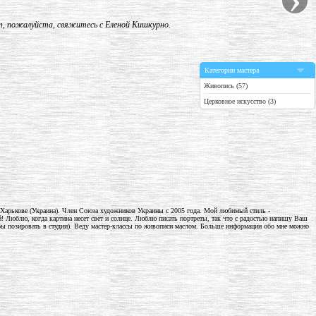
т, пожалуйста, свяжитесь с Еленой Кишкурно.
Категории мастера
Живопись (57)
Церковное искусство (3)
Харькове (Украина). Член Союза художников Украины с 2005 года. Мой любимый стиль -
! Люблю, когда картина несет свет и солнце. Люблю писать портреты, так что с радостью напишу Ваш
тобы позировать в студии). Веду мастер-классы по живописи маслом. Больше информации обо мне можно