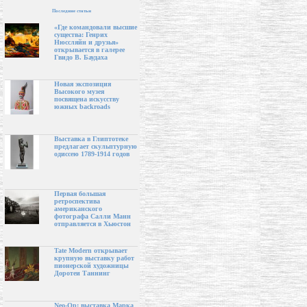
Последние статьи
«Где командовали высшие
существа: Генрих
Нюссляйн и друзья»
открывается в галерее
Гвидо В. Баудаха
Новая экспозиция
Высокого музея
посвящена искусству
южных backroads
Выставка в Глиптотеке
предлагает скульптурную
одиссею 1789-1914 годов
Первая большая
ретроспектива
американского
фотографа Салли Манн
отправляется в Хьюстон
Tate Modern открывает
крупную выставку работ
пионерской художницы
Доротеи Таннинг
Neo-Op: выставка Марка