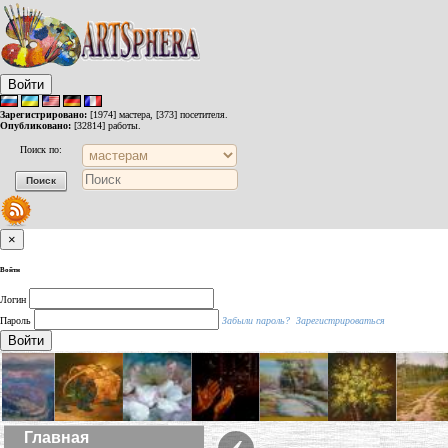
Войти
Зарегистрировано:
[1974] мастера, [373] посетителя.
Опубликовано:
[32814] работы.
Поиск по:
×
Войти
Логин
Пароль
Забыли пароль?
Зарегистрироваться
Войти
‹
Главная