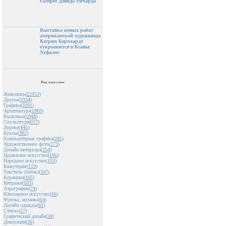
галерее Дэвида Ричарда
Выставка новых работ
американской художницы
Кэтрин Бернхардт
открывается в Ксавье
Хуфкенс
Вид искусства
Живопись(
22953
)
Другое(
3334
)
Графика(
3261
)
Архитектура(
1969
)
Вышивка(
1048
)
Скульптура(
617
)
Дерево(
445
)
Куклы(
302
)
Компьютерная графика(
281
)
Художественное фото(
273
)
Дизайн интерьера(
254
)
Церковное искусство(
196
)
Народное искусство(
193
)
Бижутерия(
119
)
Текстиль (батик)(
107
)
Керамика(
105
)
Витражи(
103
)
Аэрография(
74
)
Ювелирное искусство(
66
)
Фреска, мозаика(
64
)
Дизайн одежды(
61
)
Стекло(
57
)
Графический дизайн(
38
)
Декорации(
26
)