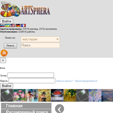
Войти
Зарегистрировано:
[1974] мастера, [373] посетителя.
Опубликовано:
[32814] работы.
Поиск по:
×
Войти
Логин
Пароль
Забыли пароль?
Зарегистрироваться
Войти
‹
Главная
Расширенный поиск