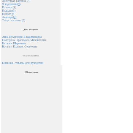
Лоскутная картина(
14
)
Флордизайн(
9
)
Пэчворк(
4
)
Бодиарт(
3
)
Плакат(
2
)
Ленд-арт(
2
)
Театр. костюмы(
0
)
День рождения
Анна Крупченко Владимировна
Екатерина Герасимова Михайловна
Наталья Шарикова
Наталья Каленик Сергеевна
Полезные ссылки
Ежевика - товары для рукоделия
Облако тегов