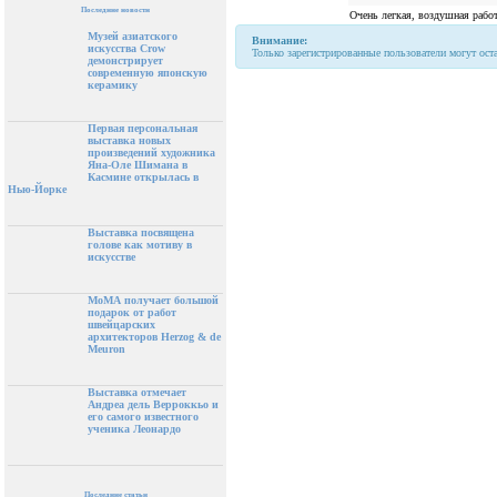
Последние новости
Очень легкая, воздушная работ
Музей азиатского
Внимание:
искусства Crow
Только зарегистрированные пользователи могут ост
демонстрирует
современную японскую
керамику
Первая персональная
выставка новых
произведений художника
Яна-Оле Шимана в
Касмине открылась в
Нью-Йорке
Выставка посвящена
голове как мотиву в
искусстве
МоМА получает большой
подарок от работ
швейцарских
архитекторов Herzog & de
Meuron
Выставка отмечает
Андреа дель Верроккьо и
его самого известного
ученика Леонардо
Последние статьи