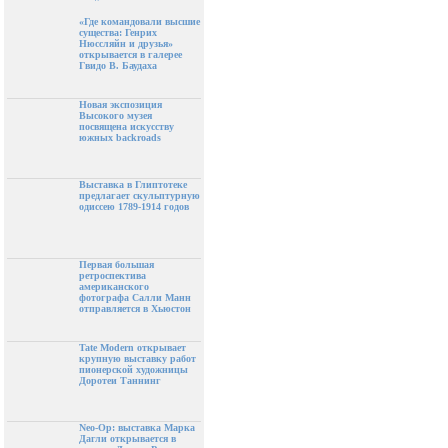
«Где командовали высшие
существа: Генрих
Нюссляйн и друзья»
открывается в галерее
Гвидо В. Баудаха
Новая экспозиция
Высокого музея
посвящена искусству
южных backroads
Выставка в Глиптотеке
предлагает скульптурную
одиссею 1789-1914 годов
Первая большая
ретроспектива
американского
фотографа Салли Манн
отправляется в Хьюстон
Tate Modern открывает
крупную выставку работ
пионерской художницы
Доротеи Таннинг
Neo-Op: выставка Марка
Дагли открывается в