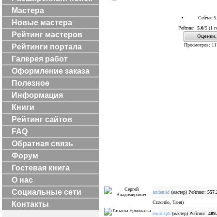
Мастера
Сейчас 5
Новые мастера
Рейтинг:
5.0
/5 (1 г
Рейтинг мастеров
Оценки.
Просмотров: 11
Рейтинги портала
Галерея работ
Оформление заказа
Полезное
Информация
Книги
Рейтинг сайтов
FAQ
Обратная связь
Форум
Гостевая книга
О нас
Социальные сети
artdemid
(мастер) Рейтинг:
557.
Спасибо, Таня)
Контакты
ermolspb
(мастер) Рейтинг:
489