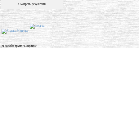
Смотреть результаты
(c) Дизайн-група "Dolphins"