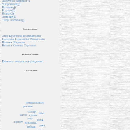
Лоскутная картина(
14
)
Флордизайн(
9
)
Пэчворк(
4
)
Бодиарт(
3
)
Плакат(
2
)
Ленд-арт(
2
)
Театр. костюмы(
0
)
День рождения
Анна Крупченко Владимировна
Екатерина Герасимова Михайловна
Наталья Шарикова
Наталья Каленик Сергеевна
Полезные ссылки
Ежевика - товары для рукоделия
Облако тегов
импрессионизм
реализм
солнце
небо
масло
купить
лето
осень
Портрет
живопись
река
пейзаж