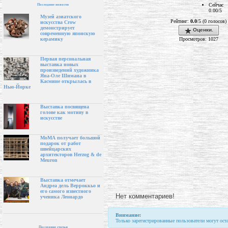
Сейчас
Последние новости
0.00/5
Музей азиатского
Рейтинг:
0.0
/5 (0 голосов)
искусства Crow
демонстрирует
Оценки.
современную японскую
Просмотров: 1027
керамику
Первая персональная
выставка новых
произведений художника
Яна-Оле Шимана в
Касмине открылась в
Нью-Йорке
Выставка посвящена
голове как мотиву в
искусстве
МоМА получает большой
подарок от работ
швейцарских
архитекторов Herzog & de
Meuron
Выставка отмечает
Андреа дель Верроккьо и
его самого известного
Нет комментариев!
ученика Леонардо
Внимание:
Только зарегистрированные пользователи могут ост
Последние статьи