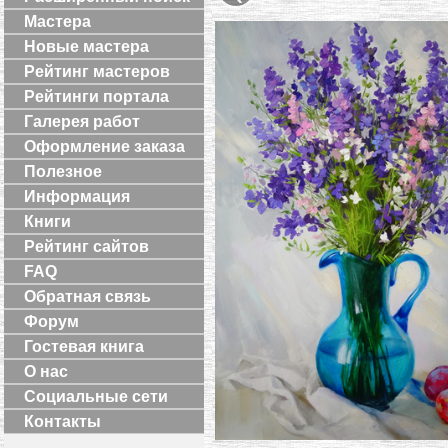
Мастера
Новые мастера
Рейтинг мастеров
Рейтинги портала
Галерея работ
Оформление заказа
Полезное
Информация
Книги
Рейтинг сайтов
FAQ
Обратная связь
Форум
Гостевая книга
О нас
Социальные сети
Контакты