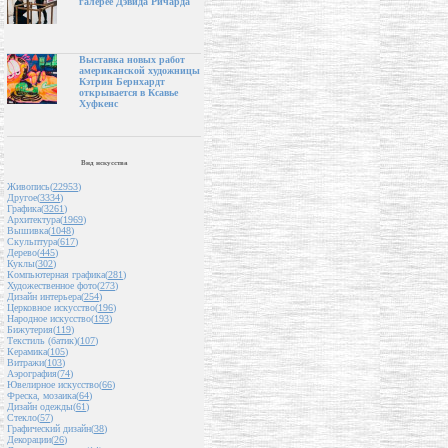
галерее Дэвида Ричарда
Выставка новых работ
американской художницы
Кэтрин Бернхардт
открывается в Ксавье
Хуфкенс
Вид искусства
Живопись(
22953
)
Другое(
3334
)
Графика(
3261
)
Архитектура(
1969
)
Вышивка(
1048
)
Скульптура(
617
)
Дерево(
445
)
Куклы(
302
)
Компьютерная графика(
281
)
Художественное фото(
273
)
Дизайн интерьера(
254
)
Церковное искусство(
196
)
Народное искусство(
193
)
Бижутерия(
119
)
Текстиль (батик)(
107
)
Керамика(
105
)
Витражи(
103
)
Аэрография(
74
)
Ювелирное искусство(
66
)
Фреска, мозаика(
64
)
Дизайн одежды(
61
)
Стекло(
57
)
Графический дизайн(
38
)
Декорации(
26
)