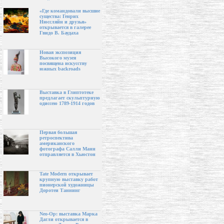
«Где командовали высшие
существа: Генрих
Нюссляйн и друзья»
открывается в галерее
Гвидо В. Баудаха
Новая экспозиция
Высокого музея
посвящена искусству
южных backroads
Выставка в Глиптотеке
предлагает скульптурную
одиссею 1789-1914 годов
Первая большая
ретроспектива
американского
фотографа Салли Манн
отправляется в Хьюстон
Tate Modern открывает
крупную выставку работ
пионерской художницы
Доротеи Таннинг
Neo-Op: выставка Марка
Дагли открывается в