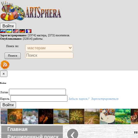
Войти
Зарегистрировано:
[1974] мастера, [373] посетителя.
Опубликовано:
[32814] работы.
Поиск по:
×
Войти
Логин
Пароль
Забыли пароль?
Зарегистрироваться
Войти
‹
Главная
Расширенный поиск