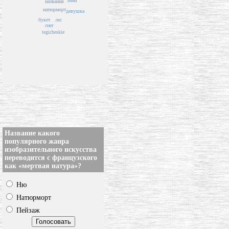
зима
названия
натюрморт
девушка
букет
лес
снег
tegicheskie
Название какого
популярного жанра
изобразительного искусства
переводится с французского
как «мертвая натура»?
Ню
Натюрморт
Пейзаж