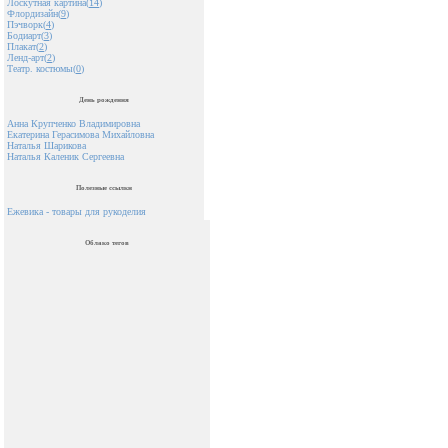
Лоскутная картина(
14
)
Флордизайн(
9
)
Пэчворк(
4
)
Бодиарт(
3
)
Плакат(
2
)
Ленд-арт(
2
)
Театр. костюмы(
0
)
День рождения
Анна Крупченко Владимировна
Екатерина Герасимова Михайловна
Наталья Шарикова
Наталья Каленик Сергеевна
Полезные ссылки
Ежевика - товары для рукоделия
Облако тегов