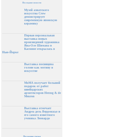
Последние новости
Музей азиатского
искусства Crow
демонстрирует
современную японскую
керамику
Первая персональная
выставка новых
произведений художника
Яна-Оле Шимана в
Касмине открылась в
Нью-Йорке
Выставка посвящена
голове как мотиву в
искусстве
МоМА получает большой
подарок от работ
швейцарских
архитекторов Herzog & de
Meuron
Выставка отмечает
Андреа дель Верроккьо и
его самого известного
ученика Леонардо
Последние статьи