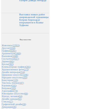
галерее Дэвида Ричарда
Выставка новых работ
американской художницы
Кэтрин Бернхардт
открывается в Ксавье
Хуфкенс
Вид искусства
Живопись(
22953
)
Другое(
3334
)
Графика(
3261
)
Архитектура(
1969
)
Вышивка(
1048
)
Скульптура(
617
)
Дерево(
445
)
Куклы(
302
)
Компьютерная графика(
281
)
Художественное фото(
273
)
Дизайн интерьера(
254
)
Церковное искусство(
196
)
Народное искусство(
193
)
Бижутерия(
119
)
Текстиль (батик)(
107
)
Керамика(
105
)
Витражи(
103
)
Аэрография(
74
)
Ювелирное искусство(
66
)
Фреска, мозаика(
64
)
Дизайн одежды(
61
)
Стекло(
57
)
Графический дизайн(
38
)
Декорации(
26
)