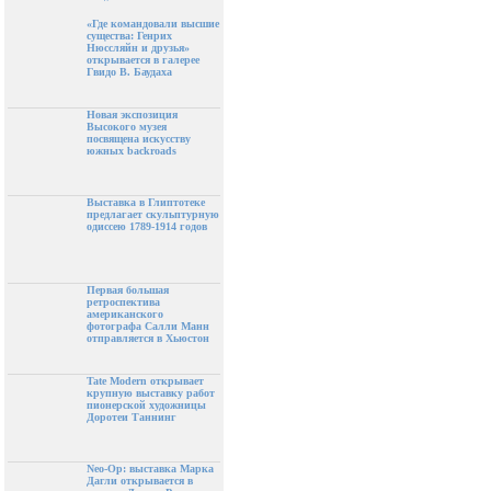
«Где командовали высшие
существа: Генрих
Нюссляйн и друзья»
открывается в галерее
Гвидо В. Баудаха
Новая экспозиция
Высокого музея
посвящена искусству
южных backroads
Выставка в Глиптотеке
предлагает скульптурную
одиссею 1789-1914 годов
Первая большая
ретроспектива
американского
фотографа Салли Манн
отправляется в Хьюстон
Tate Modern открывает
крупную выставку работ
пионерской художницы
Доротеи Таннинг
Neo-Op: выставка Марка
Дагли открывается в