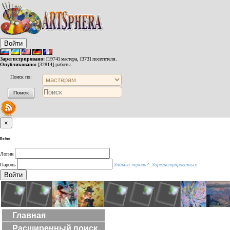
Войти
Зарегистрировано:
[1974] мастера, [373] посетителя.
Опубликовано:
[32814] работы.
Поиск по:
×
Войти
Логин
Пароль
Забыли пароль?
Зарегистрироваться
Войти
Главная
Расширенный поиск