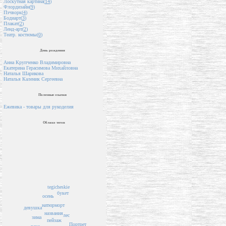
Лоскутная картина(
14
)
Флордизайн(
9
)
Пэчворк(
4
)
Бодиарт(
3
)
Плакат(
2
)
Ленд-арт(
2
)
Театр. костюмы(
0
)
День рождения
Анна Крупченко Владимировна
Екатерина Герасимова Михайловна
Наталья Шарикова
Наталья Каленик Сергеевна
Полезные ссылки
Ежевика - товары для рукоделия
Облако тегов
tegicheskie
букет
осень
натюрморт
девушка
названия
лес
зима
пейзаж
Портрет