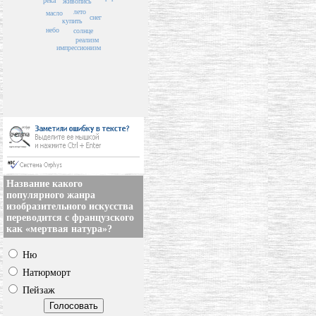
река
живопись
лето
масло
снег
купить
небо
солнце
реализм
импрессионизм
Название какого
популярного жанра
изобразительного искусства
переводится с французского
как «мертвая натура»?
Ню
Натюрморт
Пейзаж