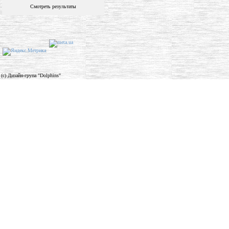
Смотреть результаты
(c) Дизайн-група "Dolphins"