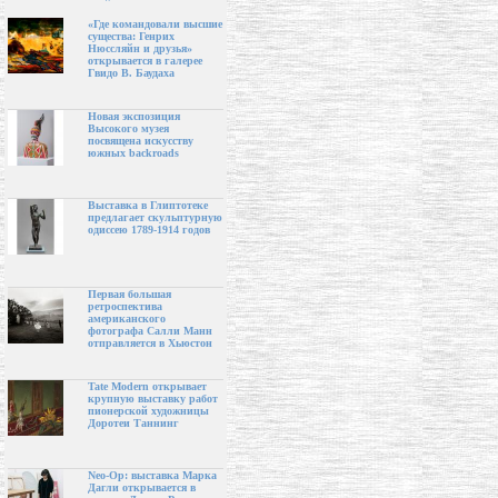
«Где командовали высшие
существа: Генрих
Нюссляйн и друзья»
открывается в галерее
Гвидо В. Баудаха
Новая экспозиция
Высокого музея
посвящена искусству
южных backroads
Выставка в Глиптотеке
предлагает скульптурную
одиссею 1789-1914 годов
Первая большая
ретроспектива
американского
фотографа Салли Манн
отправляется в Хьюстон
Tate Modern открывает
крупную выставку работ
пионерской художницы
Доротеи Таннинг
Neo-Op: выставка Марка
Дагли открывается в