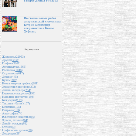
галерее Дэвида Ричарда
Выставка новых работ
американской художницы
Кэтрин Бернхардт
открывается в Ксавье
Хуфкенс
Вид искусства
Живопись(
22953
)
Другое(
3334
)
Графика(
3261
)
Архитектура(
1969
)
Вышивка(
1048
)
Скульптура(
617
)
Дерево(
445
)
Куклы(
302
)
Компьютерная графика(
281
)
Художественное фото(
273
)
Дизайн интерьера(
254
)
Церковное искусство(
196
)
Народное искусство(
193
)
Бижутерия(
119
)
Текстиль (батик)(
107
)
Керамика(
105
)
Витражи(
103
)
Аэрография(
74
)
Ювелирное искусство(
66
)
Фреска, мозаика(
64
)
Дизайн одежды(
61
)
Стекло(
57
)
Графический дизайн(
38
)
Декорации(
26
)