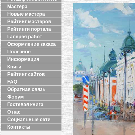
Мастера
Новые мастера
Рейтинг мастеров
Рейтинги портала
Галерея работ
Оформление заказа
Полезное
Информация
Книги
Рейтинг сайтов
FAQ
Обратная связь
Форум
Гостевая книга
О нас
Социальные сети
Контакты