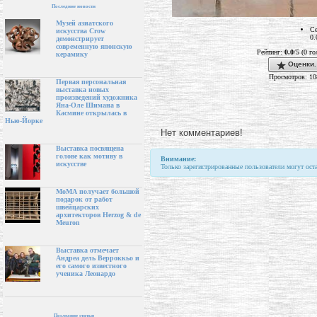
Последние новости
Музей азиатского
Се
искусства Crow
0.
демонстрирует
современную японскую
Рейтинг:
0.0
/5 (0 г
керамику
Оценки.
Просмотров: 10
Первая персональная
выставка новых
произведений художника
Яна-Оле Шимана в
Касмине открылась в
Нью-Йорке
Нет комментариев!
Выставка посвящена
голове как мотиву в
Внимание:
искусстве
Только зарегистрированные пользователи могут ост
МоМА получает большой
подарок от работ
швейцарских
архитекторов Herzog & de
Meuron
Выставка отмечает
Андреа дель Верроккьо и
его самого известного
ученика Леонардо
Последние статьи