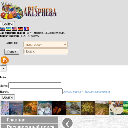
Войти
Зарегистрировано:
[1974] мастера, [373] посетителя.
Опубликовано:
[32814] работы.
Поиск по:
×
Войти
Логин
Пароль
Забыли пароль?
Зарегистрироваться
Войти
‹
Главная
Расширенный поиск