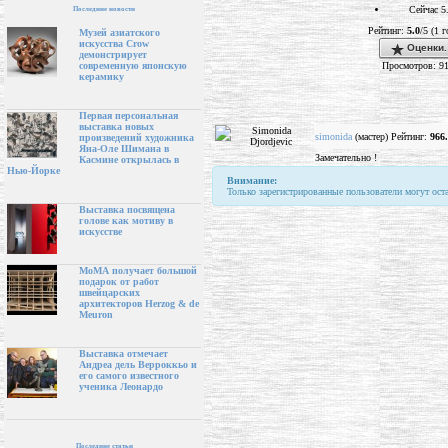
Сейчас 5
Последние новости
Рейтинг:
5.0
/5 (1 г
Музей азиатского
искусства Crow
Оценки.
демонстрирует
Просмотров: 9
современную японскую
керамику
Первая персональная
выставка новых
simonida
(мастер) Рейтинг:
966
произведений художника
Яна-Оле Шимана в
Замечательно !
Касмине открылась в
Нью-Йорке
Внимание:
Только зарегистрированные пользователи могут ост
Выставка посвящена
голове как мотиву в
искусстве
МоМА получает большой
подарок от работ
швейцарских
архитекторов Herzog & de
Meuron
Выставка отмечает
Андреа дель Верроккьо и
его самого известного
ученика Леонардо
Последние статьи