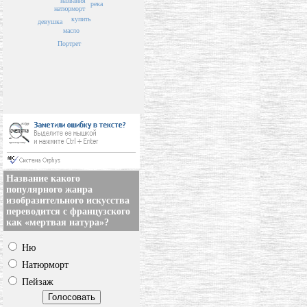
названия
река
натюрморт
купить
девушка
масло
Портрет
Название какого
популярного жанра
изобразительного искусства
переводится с французского
как «мертвая натура»?
Ню
Натюрморт
Пейзаж