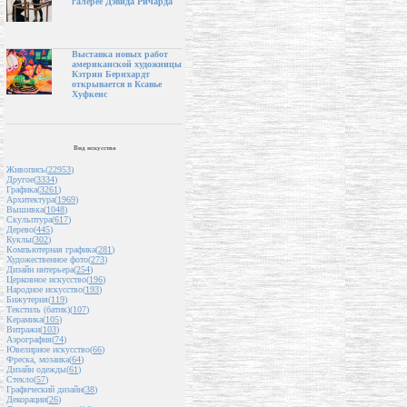
галерее Дэвида Ричарда
Выставка новых работ
американской художницы
Кэтрин Бернхардт
открывается в Ксавье
Хуфкенс
Вид искусства
Живопись(
22953
)
Другое(
3334
)
Графика(
3261
)
Архитектура(
1969
)
Вышивка(
1048
)
Скульптура(
617
)
Дерево(
445
)
Куклы(
302
)
Компьютерная графика(
281
)
Художественное фото(
273
)
Дизайн интерьера(
254
)
Церковное искусство(
196
)
Народное искусство(
193
)
Бижутерия(
119
)
Текстиль (батик)(
107
)
Керамика(
105
)
Витражи(
103
)
Аэрография(
74
)
Ювелирное искусство(
66
)
Фреска, мозаика(
64
)
Дизайн одежды(
61
)
Стекло(
57
)
Графический дизайн(
38
)
Декорации(
26
)