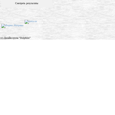
Смотреть результаты
(c) Дизайн-група "Dolphins"