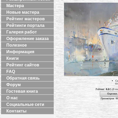
Мастера
Новые мастера
Рейтинг мастеров
Рейтинги портала
Галерея работ
Оформление заказа
Полезное
Информация
Книги
Рейтинг сайтов
FAQ
Обратная связь
Се
0.
Форум
Рейтинг:
0.0
/5 (0 г
Гостевая книга
Оценки.
О нас
Просмотров: 8
Социальные сети
Контакты