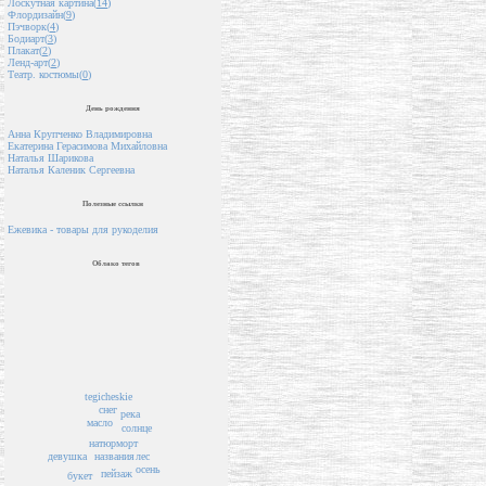
Лоскутная картина(
14
)
Флордизайн(
9
)
Пэчворк(
4
)
Бодиарт(
3
)
Плакат(
2
)
Ленд-арт(
2
)
Театр. костюмы(
0
)
День рождения
Анна Крупченко Владимировна
Екатерина Герасимова Михайловна
Наталья Шарикова
Наталья Каленик Сергеевна
Полезные ссылки
Ежевика - товары для рукоделия
Облако тегов
tegicheskie
снег
река
масло
солнце
натюрморт
лес
девушка
названия
осень
пейзаж
букет