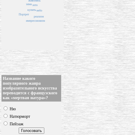
живопись
зима
лето
купить
небо
Портрет
реализм
импрессионизм
Название какого
популярного жанра
изобразительного искусства
переводится с французского
как «мертвая натура»?
Ню
Натюрморт
Пейзаж