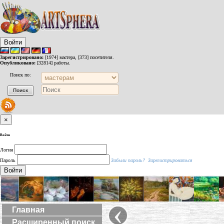
Войти
Зарегистрировано:
[1974] мастера, [373] посетителя.
Опубликовано:
[32814] работы.
Поиск по:
×
Войти
Логин
Пароль
Забыли пароль?
Зарегистрироваться
Войти
‹
Главная
Расширенный поиск