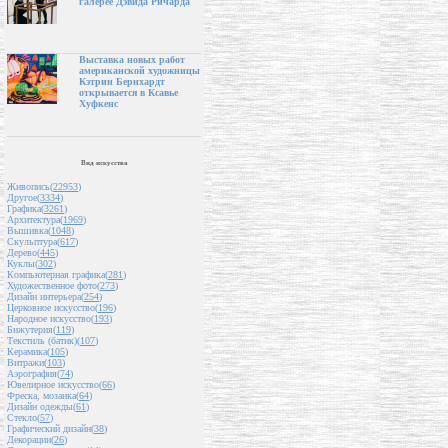
галерее Дэвида Ричарда
Выставка новых работ
американской художницы
Кэтрин Бернхардт
открывается в Ксавье
Хуфкенс
Вид искусства
Живопись(
22953
)
Другое(
3334
)
Графика(
3261
)
Архитектура(
1969
)
Вышивка(
1048
)
Скульптура(
617
)
Дерево(
445
)
Куклы(
302
)
Компьютерная графика(
281
)
Художественное фото(
273
)
Дизайн интерьера(
254
)
Церковное искусство(
196
)
Народное искусство(
193
)
Бижутерия(
119
)
Текстиль (батик)(
107
)
Керамика(
105
)
Витражи(
103
)
Аэрография(
74
)
Ювелирное искусство(
66
)
Фреска, мозаика(
64
)
Дизайн одежды(
61
)
Стекло(
57
)
Графический дизайн(
38
)
Декорации(
26
)