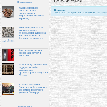
Нет комментариев!
Последние новости
Музей азиатского
Внимание:
искусства Crow
Только зарегистрированные пользователи могут ост
демонстрирует
современную японскую
керамику
Первая персональная
выставка новых
произведений художника
Яна-Оле Шимана в
Касмине открылась в
Нью-Йорке
Выставка посвящена
голове как мотиву в
искусстве
МоМА получает большой
подарок от работ
швейцарских
архитекторов Herzog & de
Meuron
Выставка отмечает
Андреа дель Верроккьо и
его самого известного
ученика Леонардо
Последние статьи