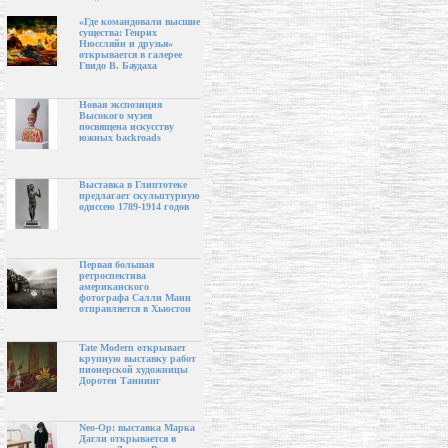
«Где командовали высшие
существа: Генрих
Нюссляйн и друзья»
открывается в галерее
Гвидо В. Баудаха
Новая экспозиция
Высокого музея
посвящена искусству
южных backroads
Выставка в Глиптотеке
предлагает скульптурную
одиссею 1789-1914 годов
Первая большая
ретроспектива
американского
фотографа Салли Манн
отправляется в Хьюстон
Tate Modern открывает
крупную выставку работ
пионерской художницы
Доротеи Таннинг
Neo-Op: выставка Марка
Дагли открывается в