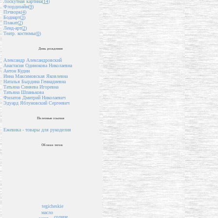
Лоскутная картина(
14
)
Флордизайн(
9
)
Пэчворк(
4
)
Бодиарт(
3
)
Плакат(
2
)
Ленд-арт(
2
)
Театр. костюмы(
0
)
День рождения
Александр Александровский
Анастасия Одинокова Николаевна
Антон Кудин
Инна Максимовская Яковлевна
Наталья Бырдина Геннадиевна
Татьяна Синяева Игоревна
Татьяна Шпанькова
Филатов Дмитрий Николаевич
Эдуард Яблуновский Сергеевич
Полезные ссылки
Ежевика - товары для рукоделия
Облако тегов
tegicheskie
масло
солнце