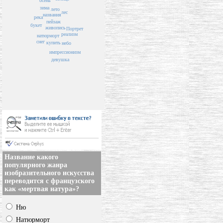
осень
зима
лето
лес
названия
река
пейзаж
букет
живопись
Портрет
реализм
натюрморт
снег
купить
небо
импрессионизм
девушка
Название какого
популярного жанра
изобразительного искусства
переводится с французского
как «мертвая натура»?
Ню
Натюрморт