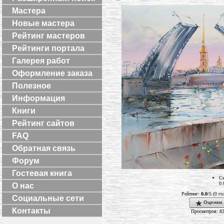
Мастера
Новые мастера
Рейтинг мастеров
Рейтинги портала
Галерея работ
Оформление заказа
Полезное
Информация
Книги
Рейтинг сайтов
FAQ
Обратная связь
Форум
Гостевая книга
Се
0.
О нас
Рейтинг:
0.0
/5 (0 г
Социальные сети
Оценки.
Контакты
Просмотров: 8