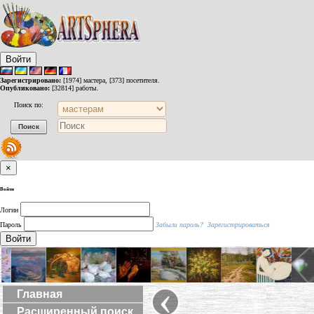
Войти
Зарегистрировано:
[1974] мастера, [373] посетителя.
Опубликовано:
[32814] работы.
Поиск по:
×
Войти
Логин
Пароль
Забыли пароль?
Зарегистрироваться
Войти
‹
Главная
Расширенный поиск