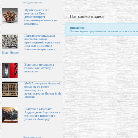
Последние новости
Музей азиатского
искусства Crow
Нет комментариев!
демонстрирует
современную японскую
керамику
Внимание:
Только зарегистрированные пользователи могут ост
Первая персональная
выставка новых
произведений художника
Яна-Оле Шимана в
Касмине открылась в
Нью-Йорке
Выставка посвящена
голове как мотиву в
искусстве
МоМА получает большой
подарок от работ
швейцарских
архитекторов Herzog & de
Meuron
Выставка отмечает
Андреа дель Верроккьо и
его самого известного
ученика Леонардо
Последние статьи