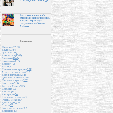
галерее Дэвида Ричарда
Выставка новых работ
американской художницы
Кэтрин Бернхардт
открывается в Ксавье
Хуфкенс
Вид искусства
Живопись(
22953
)
Другое(
3334
)
Графика(
3261
)
Архитектура(
1969
)
Вышивка(
1048
)
Скульптура(
617
)
Дерево(
445
)
Куклы(
302
)
Компьютерная графика(
281
)
Художественное фото(
273
)
Дизайн интерьера(
254
)
Церковное искусство(
196
)
Народное искусство(
193
)
Бижутерия(
119
)
Текстиль (батик)(
107
)
Керамика(
105
)
Витражи(
103
)
Аэрография(
74
)
Ювелирное искусство(
66
)
Фреска, мозаика(
64
)
Дизайн одежды(
61
)
Стекло(
57
)
Графический дизайн(
38
)
Декорации(
26
)