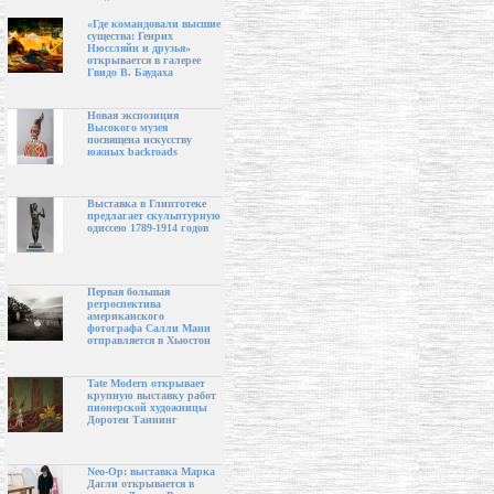
«Где командовали высшие
существа: Генрих
Нюссляйн и друзья»
открывается в галерее
Гвидо В. Баудаха
Новая экспозиция
Высокого музея
посвящена искусству
южных backroads
Выставка в Глиптотеке
предлагает скульптурную
одиссею 1789-1914 годов
Первая большая
ретроспектива
американского
фотографа Салли Манн
отправляется в Хьюстон
Tate Modern открывает
крупную выставку работ
пионерской художницы
Доротеи Таннинг
Neo-Op: выставка Марка
Дагли открывается в