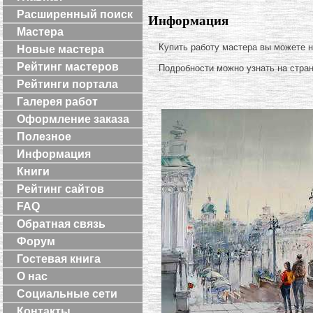
Расширенный поиск
Информация
Мастера
Купить работу мастера вы можете 
Новые мастера
Рейтинг мастеров
Подробности можно узнать на стра
Рейтинги портала
Галерея работ
Оформление заказа
Полезное
Информация
Книги
Рейтинг сайтов
FAQ
Обратная связь
Форум
Гостевая книга
О нас
Социальные сети
Контакты