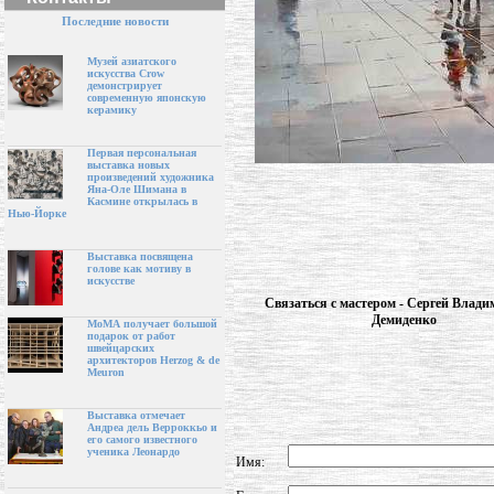
Последние новости
Музей азиатского
искусства Crow
демонстрирует
современную японскую
керамику
Первая персональная
выставка новых
произведений художника
Яна-Оле Шимана в
Касмине открылась в
Нью-Йорке
Выставка посвящена
голове как мотиву в
искусстве
Связаться с мастером - Сергей Влад
Демиденко
МоМА получает большой
подарок от работ
швейцарских
архитекторов Herzog & de
Meuron
Выставка отмечает
Андреа дель Верроккьо и
его самого известного
ученика Леонардо
Имя: