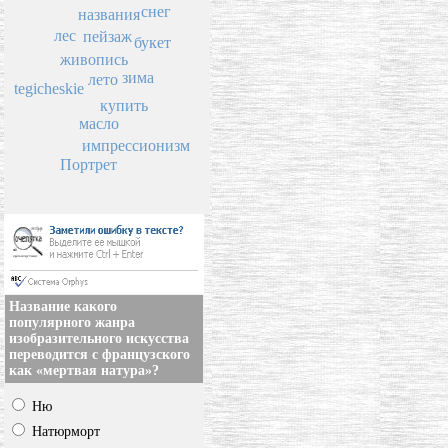
снег
названия
лес
пейзаж
букет
живопись
зима
лето
tegicheskie
купить
масло
импрессионизм
Портрет
Название какого
популярного жанра
изобразительного искусства
переводится с французского
как «мертвая натура»?
Ню
Натюрморт