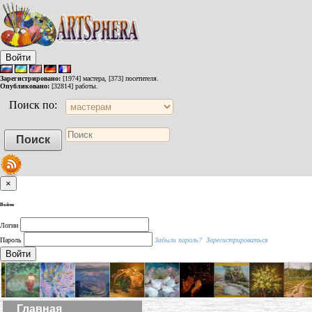
Войти
Зарегистрировано:
[1974] мастера, [373] посетителя.
Опубликовано:
[32814] работы.
Поиск по:
×
Войти
Логин
Пароль
Забыли пароль?
Зарегистрироваться
Войти
Главная