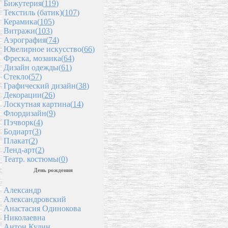
Бижутерия(
119
)
Текстиль (батик)(
107
)
Керамика(
105
)
Витражи(
103
)
Аэрография(
74
)
Ювелирное искусство(
66
)
Фреска, мозаика(
64
)
Дизайн одежды(
61
)
Стекло(
57
)
Графический дизайн(
38
)
Декорации(
26
)
Лоскутная картина(
14
)
Флордизайн(
9
)
Пэчворк(
4
)
Бодиарт(
3
)
Плакат(
2
)
Ленд-арт(
2
)
Театр. костюмы(
0
)
День рождения
Александр
Александровский
Анастасия Одинокова
Николаевна
Антон Кудин