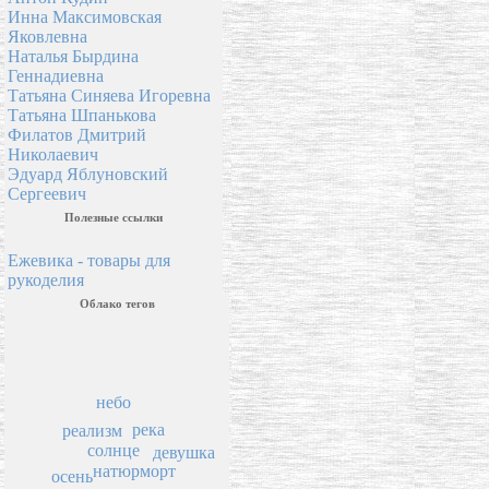
Инна Максимовская
Яковлевна
Наталья Бырдина
Геннадиевна
Татьяна Синяева Игоревна
Татьяна Шпанькова
Филатов Дмитрий
Николаевич
Эдуард Яблуновский
Сергеевич
Полезные ссылки
Ежевика - товары для
рукоделия
Облако тегов
небо
река
реализм
солнце
девушка
натюрморт
осень