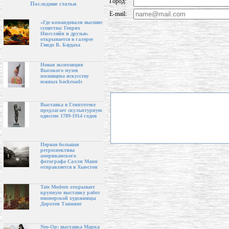
Город:
Последние статьи
E-mail:
«Где командовали высшие
существа: Генрих
Нюссляйн и друзья»
открывается в галерее
Гвидо В. Баудаха
Новая экспозиция
Высокого музея
посвящена искусству
южных backroads
Выставка в Глиптотеке
предлагает скульптурную
одиссею 1789-1914 годов
Первая большая
ретроспектива
американского
фотографа Салли Манн
отправляется в Хьюстон
Tate Modern открывает
крупную выставку работ
пионерской художницы
Доротеи Таннинг
Neo-Op: выставка Марка