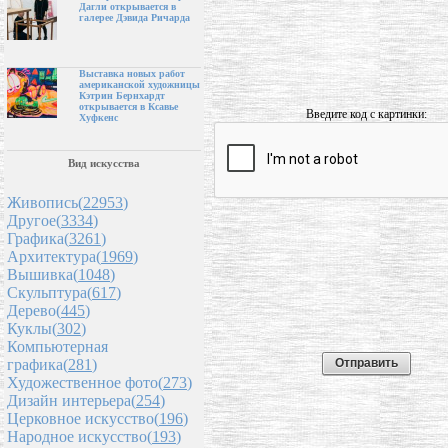
Дагли открывается в
галерее Дэвида Ричарда
Выставка новых работ
американской художницы
Кэтрин Бернхардт
открывается в Ксавье
Введите код с картинки:
Хуфкенс
Вид искусства
Живопись(
22953
)
Другое(
3334
)
Графика(
3261
)
Архитектура(
1969
)
Вышивка(
1048
)
Скульптура(
617
)
Дерево(
445
)
Куклы(
302
)
Компьютерная
графика(
281
)
Художественное фото(
273
)
Дизайн интерьера(
254
)
Церковное искусство(
196
)
Народное искусство(
193
)