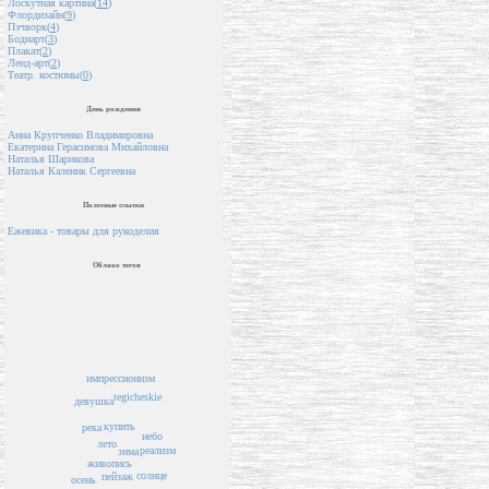
Лоскутная картина(
14
)
Флордизайн(
9
)
Пэчворк(
4
)
Бодиарт(
3
)
Плакат(
2
)
Ленд-арт(
2
)
Театр. костюмы(
0
)
День рождения
Анна Крупченко Владимировна
Екатерина Герасимова Михайловна
Наталья Шарикова
Наталья Каленик Сергеевна
Полезные ссылки
Ежевика - товары для рукоделия
Облако тегов
импрессионизм
tegicheskie
девушка
купить
река
небо
лето
реализм
зима
живопись
солнце
пейзаж
осень