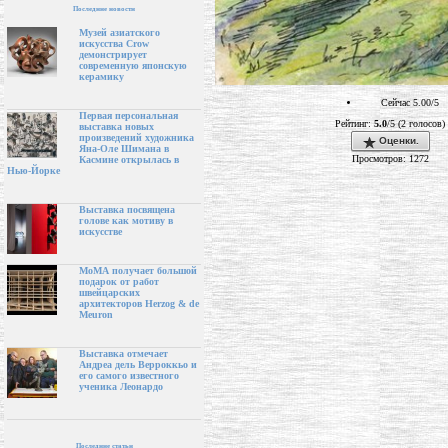
Последние новости
Музей азиатского
искусства Crow
демонстрирует
современную японскую
керамику
Сейчас 5.00/5
Первая персональная
Рейтинг:
5.0
/5 (2 голосов)
выставка новых
произведений художника
Оценки.
Яна-Оле Шимана в
Просмотров: 1272
Касмине открылась в
Нью-Йорке
Выставка посвящена
голове как мотиву в
искусстве
МоМА получает большой
подарок от работ
швейцарских
архитекторов Herzog & de
Meuron
Выставка отмечает
Андреа дель Верроккьо и
его самого известного
ученика Леонардо
Последние статьи