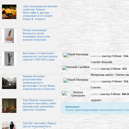
«Где командовали высшие
существа: Генрих
Нюссляйн и друзья»
открывается в галерее
Гвидо В. Баудаха
Новая экспозиция
Высокого музея
посвящена искусству
южных backroads
Выставка в Глиптотеке
malovica
(мастер) Рейтинг:
514.
предлагает скульптурную
одиссею 1789-1914 годов
Спасибо Виталий.
vitalreal
(мастер) Рейтинг:
453
Интересная работа ! Люблю так
Первая большая
ретроспектива
malovica
(мастер) Рейтинг:
514.
американского
фотографа Салли Манн
Спасибо.
отправляется в Хьюстон
nataliya
(мастер) Рейтинг:
845.0
здорово!
Tate Modern открывает
крупную выставку работ
пионерской художницы
Внимание:
Доротеи Таннинг
Только зарегистрированные пользователи могут ост
Neo-Op: выставка Марка
Дагли открывается в