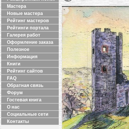
Мастера
Новые мастера
Рейтинг мастеров
Рейтинги портала
Галерея работ
Оформление заказа
Полезное
Информация
Книги
Рейтинг сайтов
FAQ
Обратная связь
Форум
Гостевая книга
О нас
Социальные сети
Контакты