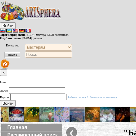
Войти
Зарегистрировано:
[1974] мастера, [373] посетителя.
Опубликовано:
[32814] работы.
Поиск по:
×
Войти
Логин
Пароль
Забыли пароль?
Зарегистрироваться
Войти
‹
Главная
"Б
Расширенный поиск