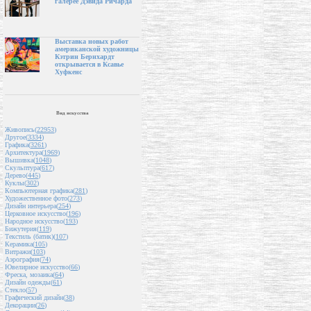
галерее Дэвида Ричарда
Выставка новых работ
американской художницы
Кэтрин Бернхардт
открывается в Ксавье
Хуфкенс
Вид искусства
Живопись(
22953
)
Другое(
3334
)
Графика(
3261
)
Архитектура(
1969
)
Вышивка(
1048
)
Скульптура(
617
)
Дерево(
445
)
Куклы(
302
)
Компьютерная графика(
281
)
Художественное фото(
273
)
Дизайн интерьера(
254
)
Церковное искусство(
196
)
Народное искусство(
193
)
Бижутерия(
119
)
Текстиль (батик)(
107
)
Керамика(
105
)
Витражи(
103
)
Аэрография(
74
)
Ювелирное искусство(
66
)
Фреска, мозаика(
64
)
Дизайн одежды(
61
)
Стекло(
57
)
Графический дизайн(
38
)
Декорации(
26
)