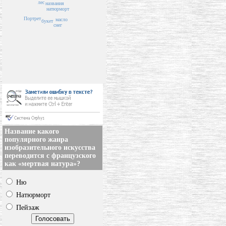
лес
названия
натюрморт
Портрет
масло
букет
снег
Название какого
популярного жанра
изобразительного искусства
переводится с французского
как «мертвая натура»?
Ню
Натюрморт
Пейзаж