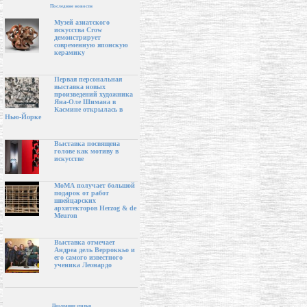
Последние новости
Музей азиатского
искусства Crow
демонстрирует
современную японскую
керамику
Первая персональная
выставка новых
произведений художника
Яна-Оле Шимана в
Касмине открылась в
Нью-Йорке
Выставка посвящена
голове как мотиву в
искусстве
МоМА получает большой
подарок от работ
швейцарских
архитекторов Herzog & de
Meuron
Выставка отмечает
Андреа дель Верроккьо и
его самого известного
ученика Леонардо
Последние статьи