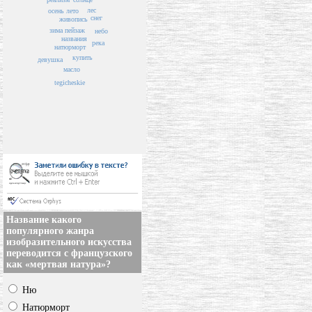
лес
осень
лето
снег
живопись
зима
пейзаж
небо
названия
река
натюрморт
купить
девушка
масло
tegicheskie
Название какого
популярного жанра
изобразительного искусства
переводится с французского
как «мертвая натура»?
Ню
Натюрморт