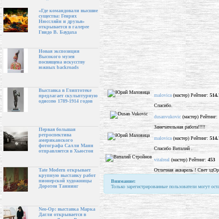
«Где командовали высшие
существа: Генрих
Нюссляйн и друзья»
открывается в галерее
Гвидо В. Баудаха
Новая экспозиция
Высокого музея
посвящена искусству
южных backroads
Выставка в Глиптотеке
malovica
(мастер) Рейтинг:
514.
предлагает скульптурную
одиссею 1789-1914 годов
Спасибо.
dusanvukovic
(мастер) Рейтинг:
Замечательная работа!!!!!
Первая большая
ретроспектива
malovica
(мастер) Рейтинг:
514.
американского
фотографа Салли Манн
Спасибо Виталий .
отправляется в Хьюстон
vitalreal
(мастер) Рейтинг:
453
Отличная акварель ! Свет здОр
Tate Modern открывает
крупную выставку работ
пионерской художницы
Внимание:
Доротеи Таннинг
Только зарегистрированные пользователи могут ост
Neo-Op: выставка Марка
Дагли открывается в