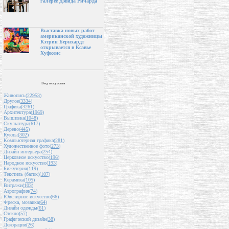
галерее Дэвида Ричарда
Выставка новых работ
американской художницы
Кэтрин Бернхардт
открывается в Ксавье
Хуфкенс
Вид искусства
Живопись(
22953
)
Другое(
3334
)
Графика(
3261
)
Архитектура(
1969
)
Вышивка(
1048
)
Скульптура(
617
)
Дерево(
445
)
Куклы(
302
)
Компьютерная графика(
281
)
Художественное фото(
273
)
Дизайн интерьера(
254
)
Церковное искусство(
196
)
Народное искусство(
193
)
Бижутерия(
119
)
Текстиль (батик)(
107
)
Керамика(
105
)
Витражи(
103
)
Аэрография(
74
)
Ювелирное искусство(
66
)
Фреска, мозаика(
64
)
Дизайн одежды(
61
)
Стекло(
57
)
Графический дизайн(
38
)
Декорации(
26
)