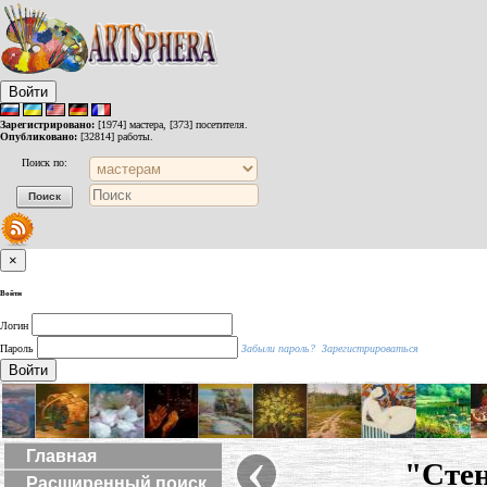
Войти
Зарегистрировано:
[1974] мастера, [373] посетителя.
Опубликовано:
[32814] работы.
Поиск по:
×
Войти
Логин
Пароль
Забыли пароль?
Зарегистрироваться
Войти
‹
Главная
"Сте
Расширенный поиск