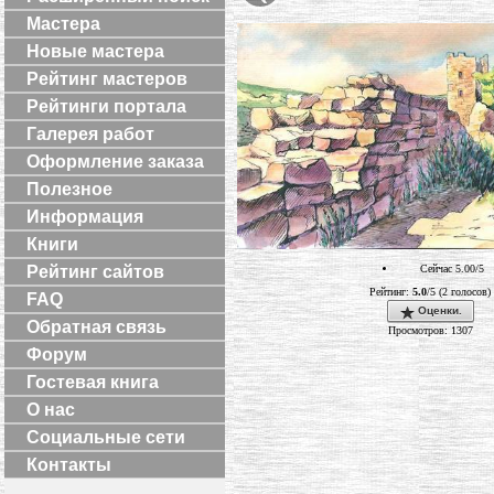
Мастера
Новые мастера
Рейтинг мастеров
Рейтинги портала
Галерея работ
Оформление заказа
Полезное
Информация
Книги
Рейтинг сайтов
Сейчас 5.00/5
Рейтинг:
5.0
/5 (2 голосов)
FAQ
Оценки.
Обратная связь
Просмотров: 1307
Форум
Гостевая книга
О нас
Социальные сети
Контакты