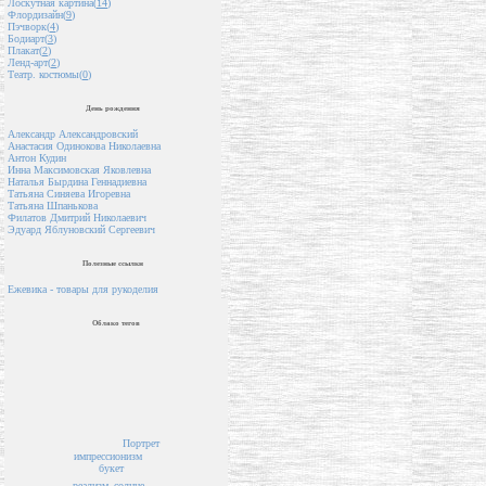
Лоскутная картина(
14
)
Флордизайн(
9
)
Пэчворк(
4
)
Бодиарт(
3
)
Плакат(
2
)
Ленд-арт(
2
)
Театр. костюмы(
0
)
День рождения
Александр Александровский
Анастасия Одинокова Николаевна
Антон Кудин
Инна Максимовская Яковлевна
Наталья Бырдина Геннадиевна
Татьяна Синяева Игоревна
Татьяна Шпанькова
Филатов Дмитрий Николаевич
Эдуард Яблуновский Сергеевич
Полезные ссылки
Ежевика - товары для рукоделия
Облако тегов
Портрет
импрессионизм
букет
реализм
солнце