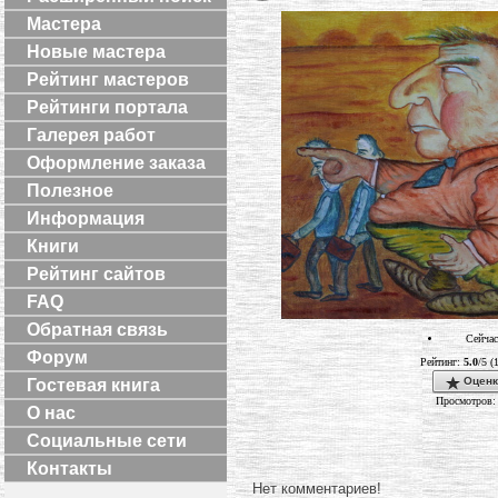
Мастера
Новые мастера
Рейтинг мастеров
Рейтинги портала
Галерея работ
Оформление заказа
Полезное
Информация
Книги
Рейтинг сайтов
FAQ
Обратная связь
Сейчас
Форум
Рейтинг:
5.0
/5 (
Оценк
Гостевая книга
Просмотров:
О нас
Социальные сети
Контакты
Нет комментариев!