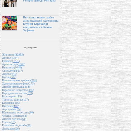
галерее Дэвида Ричарда
Выставка новых работ
американской художницы
Кэтрин Бернхардт
открывается в Ксавье
Хуфкенс
Вид искусства
Живопись(
22953
)
Другое(
3334
)
Графика(
3261
)
Архитектура(
1969
)
Вышивка(
1048
)
Скульптура(
617
)
Дерево(
445
)
Куклы(
302
)
Компьютерная графика(
281
)
Художественное фото(
273
)
Дизайн интерьера(
254
)
Церковное искусство(
196
)
Народное искусство(
193
)
Бижутерия(
119
)
Текстиль (батик)(
107
)
Керамика(
105
)
Витражи(
103
)
Аэрография(
74
)
Ювелирное искусство(
66
)
Фреска, мозаика(
64
)
Дизайн одежды(
61
)
Стекло(
57
)
Графический дизайн(
38
)
Декорации(
26
)