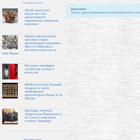
Последние новости
Внимание:
Музей азиатского
Только зарегистрированные пользователи могут ост
искусства Crow
демонстрирует
современную японскую
керамику
Первая персональная
выставка новых
произведений художника
Яна-Оле Шимана в
Касмине открылась в
Нью-Йорке
Выставка посвящена
голове как мотиву в
искусстве
МоМА получает большой
подарок от работ
швейцарских
архитекторов Herzog & de
Meuron
Выставка отмечает
Андреа дель Верроккьо и
его самого известного
ученика Леонардо
Последние статьи