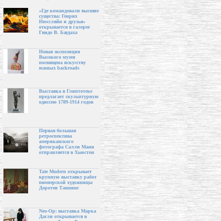
«Где командовали высшие
существа: Генрих
Нюссляйн и друзья»
открывается в галерее
Гвидо В. Баудаха
Новая экспозиция
Высокого музея
посвящена искусству
южных backroads
Выставка в Глиптотеке
предлагает скульптурную
одиссею 1789-1914 годов
Первая большая
ретроспектива
американского
фотографа Салли Манн
отправляется в Хьюстон
Tate Modern открывает
крупную выставку работ
пионерской художницы
Доротеи Таннинг
Neo-Op: выставка Марка
Дагли открывается в