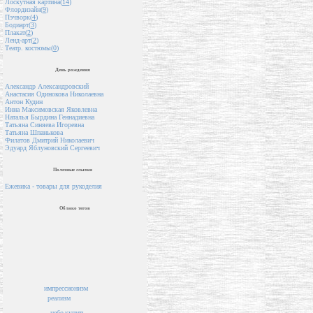
Лоскутная картина(
14
)
Флордизайн(
9
)
Пэчворк(
4
)
Бодиарт(
3
)
Плакат(
2
)
Ленд-арт(
2
)
Театр. костюмы(
0
)
День рождения
Александр Александровский
Анастасия Одинокова Николаевна
Антон Кудин
Инна Максимовская Яковлевна
Наталья Бырдина Геннадиевна
Татьяна Синяева Игоревна
Татьяна Шпанькова
Филатов Дмитрий Николаевич
Эдуард Яблуновский Сергеевич
Полезные ссылки
Ежевика - товары для рукоделия
Облако тегов
импрессионизм
реализм
купить
небо