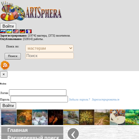
Войти
Зарегистрировано:
[1974] мастера, [373] посетителя.
Опубликовано:
[32814] работы.
Поиск по:
×
Войти
Логин
Пароль
Забыли пароль?
Зарегистрироваться
Войти
‹
Главная
Расширенный поиск