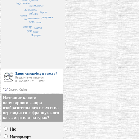
tegicheskie
натюрморт
живопись
букет
пейзаж
осень
девушка
названия
лес
лето
зима
солнце
масло
река
снег
Портрет
Название какого
популярного жанра
изобразительного искусства
переводится с французского
как «мертвая натура»?
Ню
Натюрморт