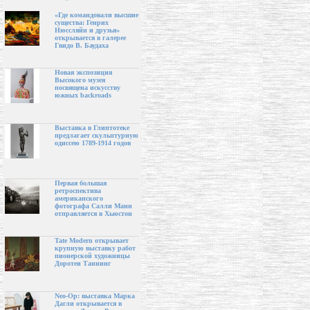
«Где командовали высшие
существа: Генрих
Нюссляйн и друзья»
открывается в галерее
Гвидо В. Баудаха
Новая экспозиция
Высокого музея
посвящена искусству
южных backroads
Выставка в Глиптотеке
предлагает скульптурную
одиссею 1789-1914 годов
Первая большая
ретроспектива
американского
фотографа Салли Манн
отправляется в Хьюстон
Tate Modern открывает
крупную выставку работ
пионерской художницы
Доротеи Таннинг
Neo-Op: выставка Марка
Дагли открывается в