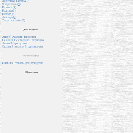
Лоскутная картина(
14
)
Флордизайн(
9
)
Пэчворк(
4
)
Бодиарт(
3
)
Плакат(
2
)
Ленд-арт(
2
)
Театр. костюмы(
0
)
День рождения
Андрей Аксютин Игоревич
Гульшат Гузельбаева Талгатовна
Лилия Мирашурова
Оксана Винтонив Владимировна
Полезные ссылки
Ежевика - товары для рукоделия
Облако тегов