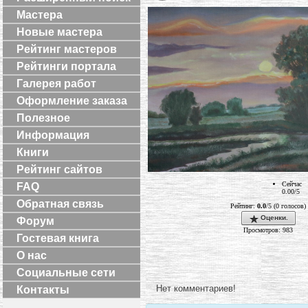
Мастера
Новые мастера
Рейтинг мастеров
Рейтинги портала
Галерея работ
Оформление заказа
Полезное
Информация
Книги
Рейтинг сайтов
Сейчас
FAQ
0.00/5
Обратная связь
Рейтинг:
0.0
/5 (0 голосов)
Оценки.
Форум
Просмотров: 983
Гостевая книга
О нас
Социальные сети
Нет комментариев!
Контакты