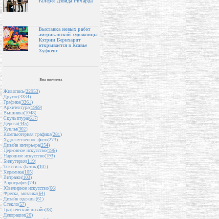
галерее Дэвида Ричарда
Выставка новых работ
американской художницы
Кэтрин Бернхардт
открывается в Ксавье
Хуфкенс
Вид искусства
Живопись(
22953
)
Другое(
3334
)
Графика(
3261
)
Архитектура(
1969
)
Вышивка(
1048
)
Скульптура(
617
)
Дерево(
445
)
Куклы(
302
)
Компьютерная графика(
281
)
Художественное фото(
273
)
Дизайн интерьера(
254
)
Церковное искусство(
196
)
Народное искусство(
193
)
Бижутерия(
119
)
Текстиль (батик)(
107
)
Керамика(
105
)
Витражи(
103
)
Аэрография(
74
)
Ювелирное искусство(
66
)
Фреска, мозаика(
64
)
Дизайн одежды(
61
)
Стекло(
57
)
Графический дизайн(
38
)
Декорации(
26
)