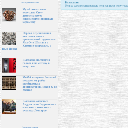
Внимание:
Последние новости
Только зарегистрированные пользователи могут ост
Музей азиатского
искусства Crow
демонстрирует
современную японскую
керамику
Первая персональная
выставка новых
произведений художника
Яна-Оле Шимана в
Касмине открылась в
Нью-Йорке
Выставка посвящена
голове как мотиву в
искусстве
МоМА получает большой
подарок от работ
швейцарских
архитекторов Herzog & de
Meuron
Выставка отмечает
Андреа дель Верроккьо и
его самого известного
ученика Леонардо
Последние статьи