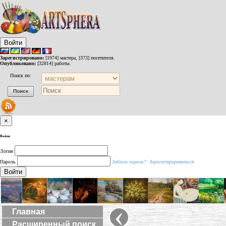
Войти
Зарегистрировано:
[1974] мастера, [373] посетителя.
Опубликовано:
[32814] работы.
Поиск по:
×
Войти
Логин
Пароль
Забыли пароль?
Зарегистрироваться
Войти
‹
Главная
Расширенный поиск