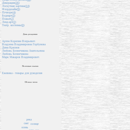
Декорации(
26
)
Лоскутная картина(
14
)
Флордизайн(
9
)
Пэчворк(
4
)
Бодиарт(
3
)
Плакат(
2
)
Ленд-арт(
2
)
Театр. костюмы(
0
)
День рождения
Артем Коряпин Влерьевич
Владлена Владимировна Горбунова
Дима Краснов
Любовь Белянчикова Анатольевна
Любовь Белянчикова
Марк Макаров Владимирович
Полезные ссылки
Ежевика - товары для рукоделия
Облако тегов
река
снег
солнце
осень