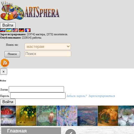
Войти
Зарегистрировано:
[1974] мастера, [373] посетителя.
Опубликовано:
[32814] работы.
Поиск по:
×
Войти
Логин
Пароль
Забыли пароль?
Зарегистрироваться
Войти
‹
Главная