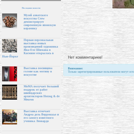
Последние новости
Музей азиатского
искусства Crow
демонстрирует
современную японскую
керамику
Первая персональная
выставка новых
произведений художника
Яна-Оле Шимана в
Касмине открылась в
Нью-Йорке
Нет комментариев!
Выставка посвящена
Внимание:
голове как мотиву в
Только зарегистрированные пользователи могут ост
искусстве
МоМА получает большой
подарок от работ
швейцарских
архитекторов Herzog & de
Meuron
Выставка отмечает
Андреа дель Верроккьо и
его самого известного
ученика Леонардо