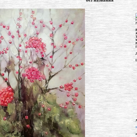
"без названия"
Н
Р
Г
ж