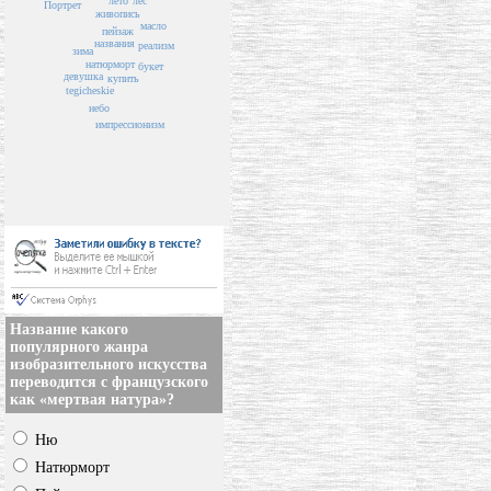
лето
лес
Портрет
живопись
масло
пейзаж
названия
реализм
зима
натюрморт
букет
девушка
купить
tegicheskie
небо
импрессионизм
Название какого
популярного жанра
изобразительного искусства
переводится с французского
как «мертвая натура»?
Ню
Натюрморт