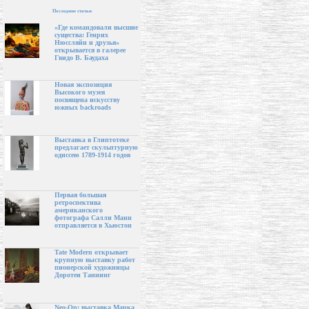
Последние статьи
«Где командовали высшие
существа: Генрих
Нюссляйн и друзья»
открывается в галерее
Гвидо В. Баудаха
Новая экспозиция
Высокого музея
посвящена искусству
южных backroads
Выставка в Глиптотеке
предлагает скульптурную
одиссею 1789-1914 годов
Первая большая
ретроспектива
американского
фотографа Салли Манн
отправляется в Хьюстон
Tate Modern открывает
крупную выставку работ
пионерской художницы
Доротеи Таннинг
Neo-Op: выставка Марка