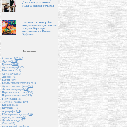
Дагли открывается в
галерее Дэвида Ричарда
Выставка новых работ
американской художницы
Кэтрин Бернхардт
открывается в Ксавье
Хуфкенс
Вид искусства
Живопись(
22953
)
Другое(
3334
)
Графика(
3261
)
Архитектура(
1969
)
Вышивка(
1048
)
Скульптура(
617
)
Дерево(
445
)
Куклы(
302
)
Компьютерная графика(
281
)
Художественное фото(
273
)
Дизайн интерьера(
254
)
Церковное искусство(
196
)
Народное искусство(
193
)
Бижутерия(
119
)
Текстиль (батик)(
107
)
Керамика(
105
)
Витражи(
103
)
Аэрография(
74
)
Ювелирное искусство(
66
)
Фреска, мозаика(
64
)
Дизайн одежды(
61
)
Стекло(
57
)
Графический дизайн(
38
)