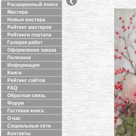
Расширенный поиск
Мастера
Новые мастера
Рейтинг мастеров
Рейтинги портала
Галерея работ
Оформление заказа
Полезное
Информация
Книги
Рейтинг сайтов
FAQ
Обратная связь
Форум
Гостевая книга
О нас
Социальные сети
Контакты