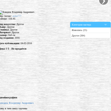
ик /логин/:
mike777
ейтинг: 156.95
Вид искусства:
Другое
Категории мастера
Жанр:
Другое
Техника:
Другое
Живопись (25)
Материал:
Другое
Размер:
0x0 см
Другое (384)
од создания:
2016
Дата публикации:
04-02-2016
Цена:
0 $ -
Не продаётся
Автобиография:
Киндюк Владимир Андреевич
иву в чите пишу картины