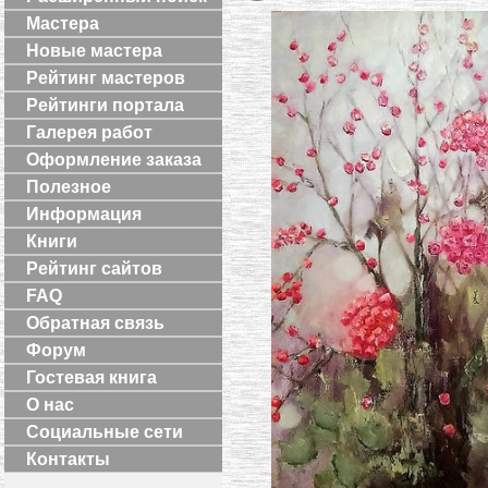
Мастера
Новые мастера
Рейтинг мастеров
Рейтинги портала
Галерея работ
Оформление заказа
Полезное
Информация
Книги
Рейтинг сайтов
FAQ
Обратная связь
Форум
Гостевая книга
О нас
Социальные сети
Контакты