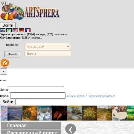
Войти
Зарегистрировано:
[1974] мастера, [373] посетителя.
Опубликовано:
[32814] работы.
Поиск по:
×
Войти
Логин
Пароль
Забыли пароль?
Зарегистрироваться
Войти
‹
Главная
Расширенный поиск