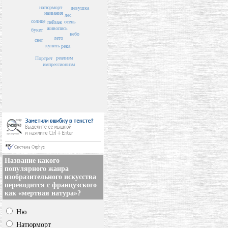
натюрморт
девушка
названия
лес
солнце
осень
пейзаж
живопись
букет
небо
лето
снег
купить
река
реализм
Портрет
импрессионизм
Название какого
популярного жанра
изобразительного искусства
переводится с французского
как «мертвая натура»?
Ню
Натюрморт