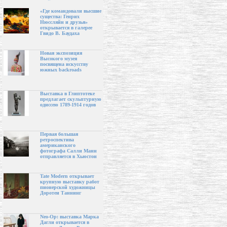
«Где командовали высшие
существа: Генрих
Нюссляйн и друзья»
открывается в галерее
Гвидо В. Баудаха
Новая экспозиция
Высокого музея
посвящена искусству
южных backroads
Выставка в Глиптотеке
предлагает скульптурную
одиссею 1789-1914 годов
Первая большая
ретроспектива
американского
фотографа Салли Манн
отправляется в Хьюстон
Tate Modern открывает
крупную выставку работ
пионерской художницы
Доротеи Таннинг
Neo-Op: выставка Марка
Дагли открывается в