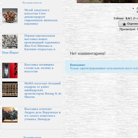
Последние новости
Музей азиатского
искусства Crow
демонстрирует
Рейтинг:
0.0
/5 (0 
современную японскую
Оценки
керамику
Просмотров: 
Первая персональная
выставка новых
произведений художника
Яна-Оле Шимана в
Касмине открылась в
Нью-Йорке
Нет комментариев!
Выставка посвящена
Внимание:
голове как мотиву в
Только зарегистрированные пользователи могут ост
искусстве
МоМА получает большой
подарок от работ
швейцарских
архитекторов Herzog & de
Meuron
Выставка отмечает
Андреа дель Верроккьо и
его самого известного
ученика Леонардо
Последние статьи