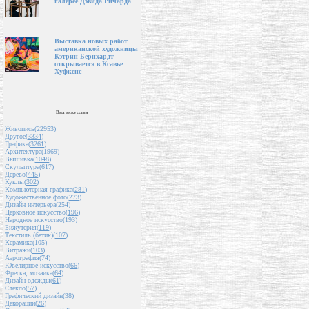
галерее Дэвида Ричарда
Выставка новых работ
американской художницы
Кэтрин Бернхардт
открывается в Ксавье
Хуфкенс
Вид искусства
Живопись(
22953
)
Другое(
3334
)
Графика(
3261
)
Архитектура(
1969
)
Вышивка(
1048
)
Скульптура(
617
)
Дерево(
445
)
Куклы(
302
)
Компьютерная графика(
281
)
Художественное фото(
273
)
Дизайн интерьера(
254
)
Церковное искусство(
196
)
Народное искусство(
193
)
Бижутерия(
119
)
Текстиль (батик)(
107
)
Керамика(
105
)
Витражи(
103
)
Аэрография(
74
)
Ювелирное искусство(
66
)
Фреска, мозаика(
64
)
Дизайн одежды(
61
)
Стекло(
57
)
Графический дизайн(
38
)
Декорации(
26
)