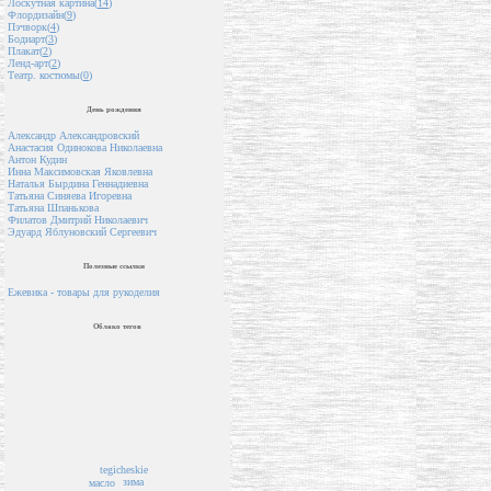
Лоскутная картина(
14
)
Флордизайн(
9
)
Пэчворк(
4
)
Бодиарт(
3
)
Плакат(
2
)
Ленд-арт(
2
)
Театр. костюмы(
0
)
День рождения
Александр Александровский
Анастасия Одинокова Николаевна
Антон Кудин
Инна Максимовская Яковлевна
Наталья Бырдина Геннадиевна
Татьяна Синяева Игоревна
Татьяна Шпанькова
Филатов Дмитрий Николаевич
Эдуард Яблуновский Сергеевич
Полезные ссылки
Ежевика - товары для рукоделия
Облако тегов
tegicheskie
зима
масло