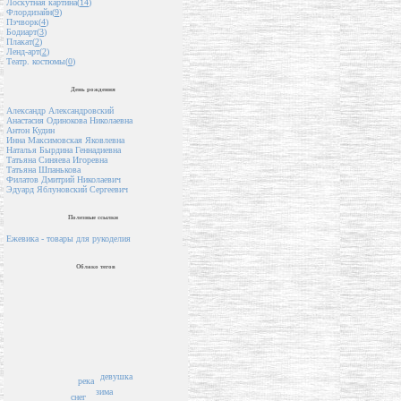
Лоскутная картина(
14
)
Флордизайн(
9
)
Пэчворк(
4
)
Бодиарт(
3
)
Плакат(
2
)
Ленд-арт(
2
)
Театр. костюмы(
0
)
День рождения
Александр Александровский
Анастасия Одинокова Николаевна
Антон Кудин
Инна Максимовская Яковлевна
Наталья Бырдина Геннадиевна
Татьяна Синяева Игоревна
Татьяна Шпанькова
Филатов Дмитрий Николаевич
Эдуард Яблуновский Сергеевич
Полезные ссылки
Ежевика - товары для рукоделия
Облако тегов
девушка
река
зима
снег