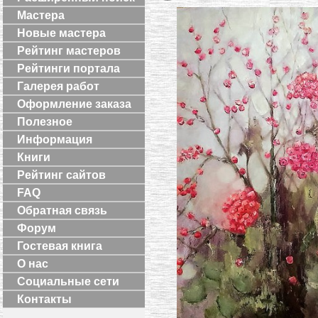
Мастера
Новые мастера
Рейтинг мастеров
Рейтинги портала
Галерея работ
Оформление заказа
Полезное
Информация
Книги
Рейтинг сайтов
FAQ
Обратная связь
Форум
Гостевая книга
О нас
Социальные сети
Контакты