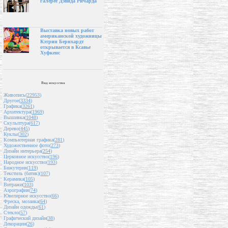
галерее Дэвида Ричарда
Выставка новых работ
американской художницы
Кэтрин Бернхардт
открывается в Ксавье
Хуфкенс
Вид искусства
Живопись(
22953
)
Другое(
3334
)
Графика(
3261
)
Архитектура(
1969
)
Вышивка(
1048
)
Скульптура(
617
)
Дерево(
445
)
Куклы(
302
)
Компьютерная графика(
281
)
Художественное фото(
273
)
Дизайн интерьера(
254
)
Церковное искусство(
196
)
Народное искусство(
193
)
Бижутерия(
119
)
Текстиль (батик)(
107
)
Керамика(
105
)
Витражи(
103
)
Аэрография(
74
)
Ювелирное искусство(
66
)
Фреска, мозаика(
64
)
Дизайн одежды(
61
)
Стекло(
57
)
Графический дизайн(
38
)
Декорации(
26
)