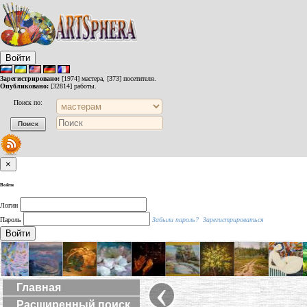
Войти
Зарегистрировано:
[1974] мастера, [373] посетителя.
Опубликовано:
[32814] работы.
Поиск по:
×
Войти
Логин
Пароль
Забыли пароль?
Зарегистрироваться
Войти
‹
Главная
Расширенный поиск