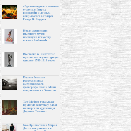
«Где командовали высшие
существа: Генрих
Нюссляйн и друзья»
открывается в галерее
Гвидо В. Баудаха
Новая экспозиция
Высокого музея
посвящена искусству
южных backroads
Выставка в Глиптотеке
предлагает скульптурную
одиссею 1789-1914 годов
Первая большая
ретроспектива
американского
фотографа Салли Манн
отправляется в Хьюстон
Tate Modern открывает
крупную выставку работ
пионерской художницы
Доротеи Таннинг
Neo-Op: выставка Марка
Дагли открывается в