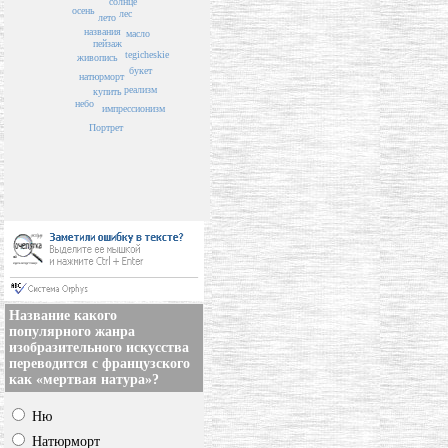
солнце
осень
лес
лето
названия
масло
пейзаж
tegicheskie
живопись
букет
натюрморт
реализм
купить
небо
импрессионизм
Портрет
Название какого
популярного жанра
изобразительного искусства
переводится с французского
как «мертвая натура»?
Ню
Натюрморт