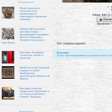
Последние новости
Музей азиатского
искусства Crow
демонстрирует
Рейтинг:
0.0
/5 (0 
современную японскую
Оценки
керамику
Просмотров: 
Первая персональная
выставка новых
произведений художника
Яна-Оле Шимана в
Касмине открылась в
Нью-Йорке
Нет комментариев!
Выставка посвящена
Внимание:
голове как мотиву в
Только зарегистрированные пользователи могут ост
искусстве
МоМА получает большой
подарок от работ
швейцарских
архитекторов Herzog & de
Meuron
Выставка отмечает
Андреа дель Верроккьо и
его самого известного
ученика Леонардо
Последние статьи