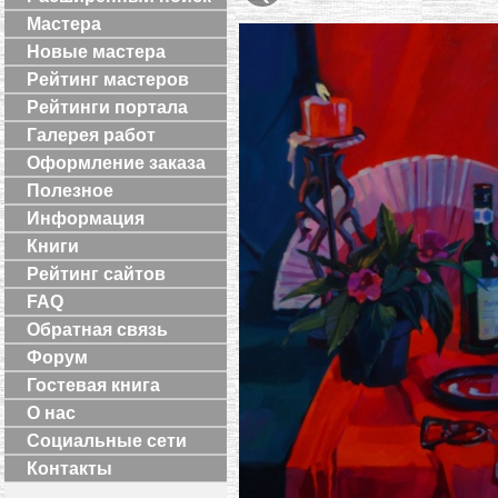
Мастера
Новые мастера
Рейтинг мастеров
Рейтинги портала
Галерея работ
Оформление заказа
Полезное
Информация
Книги
Рейтинг сайтов
FAQ
Обратная связь
Форум
Гостевая книга
О нас
Социальные сети
Контакты