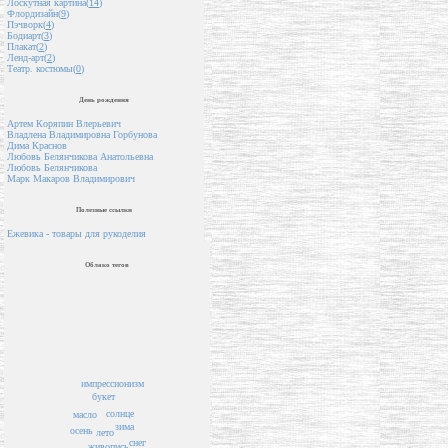
Лоскутная картина(
14
)
Флордизайн(
9
)
Пэчворк(
4
)
Бодиарт(
3
)
Плакат(
2
)
Ленд-арт(
2
)
Театр. костюмы(
0
)
День рождения
Артем Коряпин Влерьевич
Владлена Владимировна Горбунова
Дима Краснов
Любовь Белянчикова Анатольевна
Любовь Белянчикова
Марк Макаров Владимирович
Полезные ссылки
Ежевика - товары для рукоделия
Облако тегов
импрессионизм
букет
солнце
масло
зима
осень
лето
снег
живопись