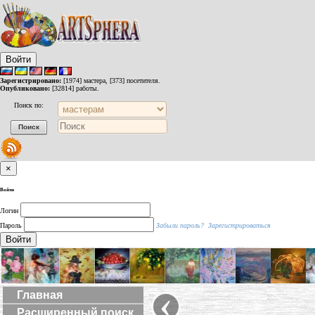
Войти
Зарегистрировано:
[1974] мастера, [373] посетителя.
Опубликовано:
[32814] работы.
Поиск по:
×
Войти
Логин
Пароль
Забыли пароль?
Зарегистрироваться
Войти
‹
Главная
Расширенный поиск