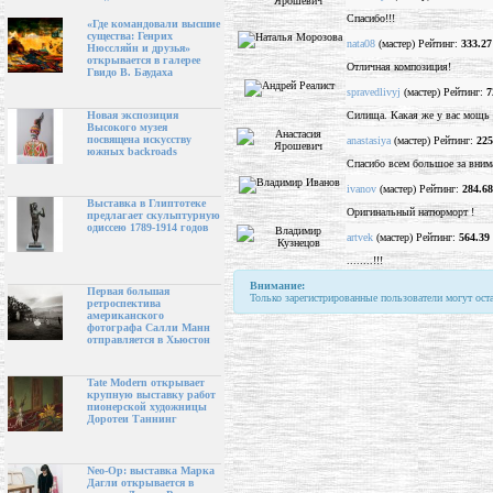
Спасибо!!!
«Где командовали высшие
существа: Генрих
nata08
(мастер) Рейтинг:
333.27
Нюссляйн и друзья»
открывается в галерее
Отличная композиция!
Гвидо В. Баудаха
spravedlivyj
(мастер) Рейтинг:
7
Силища. Какая же у вас мощь 
Новая экспозиция
Высокого музея
посвящена искусству
anastasiya
(мастер) Рейтинг:
225
южных backroads
Спасибо всем большое за внима
ivanov
(мастер) Рейтинг:
284.68
Выставка в Глиптотеке
Оригинальный натюрморт !
предлагает скульптурную
одиссею 1789-1914 годов
artvek
(мастер) Рейтинг:
564.39
........!!!
Внимание:
Первая большая
Только зарегистрированные пользователи могут ост
ретроспектива
американского
фотографа Салли Манн
отправляется в Хьюстон
Tate Modern открывает
крупную выставку работ
пионерской художницы
Доротеи Таннинг
Neo-Op: выставка Марка
Дагли открывается в