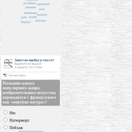
пейзаж
лес
tegicheskie
названия
река
натюрморт
реализм
купить
небо
девушка
Портрет
Название какого
популярного жанра
изобразительного искусства
переводится с французского
как «мертвая натура»?
Ню
Натюрморт
Пейзаж