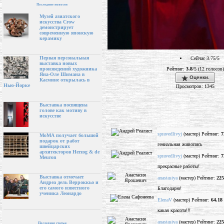
Последние новости
Музей азиатского
искусства Crow
демонстрирует
современную японскую
керамику
Первая персональная
Сейчас 3.75/5
выставка новых
Рейтинг:
3.8
/5 (12 голосов)
произведений художника
Яна-Оле Шимана в
Оценки.
Касмине открылась в
Нью-Йорке
Просмотров: 1345
Выставка посвящена
голове как мотиву в
искусстве
spravedlivyj
(мастер) Рейтинг:
7
МоМА получает большой
подарок от работ
гениальная живопись
швейцарских
архитекторов Herzog & de
spravedlivyj
(мастер) Рейтинг:
7
Meuron
прекрасные работы!
Выставка отмечает
anastasiya
(мастер) Рейтинг:
225
Андреа дель Верроккьо и
его самого известного
Благодарю!
ученика Леонардо
ElenaV
(мастер) Рейтинг:
64.18
какая красота!!!
anastasiya
(мастер) Рейтинг:
225
Последние статьи