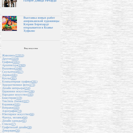
галерее Дэвида Ричарда
Выставка новых работ
американской художницы
Кэтрин Бернхардт
открывается в Ксавье
Хуфкенс
Вид искусства
Живопись(
22953
)
Другое(
3334
)
Графика(
3261
)
Архитектура(
1969
)
Вышивка(
1048
)
Скульптура(
617
)
Дерево(
445
)
Куклы(
302
)
Компьютерная графика(
281
)
Художественное фото(
273
)
Дизайн интерьера(
254
)
Церковное искусство(
196
)
Народное искусство(
193
)
Бижутерия(
119
)
Текстиль (батик)(
107
)
Керамика(
105
)
Витражи(
103
)
Аэрография(
74
)
Ювелирное искусство(
66
)
Фреска, мозаика(
64
)
Дизайн одежды(
61
)
Стекло(
57
)
Графический дизайн(
38
)
Декорации(
26
)