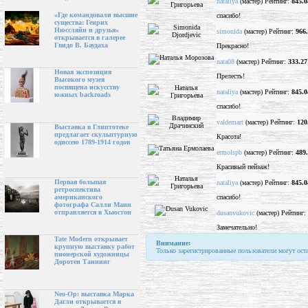
nataliya
(мастер) Рейтинг:
845.0
«Где командовали высшие
спасибо!
существа: Генрих
Нюссляйн и друзья»
simonida
(мастер) Рейтинг:
966
открывается в галерее
Гвидо В. Баудаха
Прекрасно!
nata08
(мастер) Рейтинг:
333.27
Новая экспозиция
Прелесть!
Высокого музея
посвящена искусству
nataliya
(мастер) Рейтинг:
845.0
южных backroads
спасибо!
valdemart
(мастер) Рейтинг:
120
Выставка в Глиптотеке
предлагает скульптурную
Красота!
одиссею 1789-1914 годов
ermolspb
(мастер) Рейтинг:
489
Красивый пейзаж!
Первая большая
nataliya
(мастер) Рейтинг:
845.0
ретроспектива
спасибо!
американского
фотографа Салли Манн
отправляется в Хьюстон
dusanvukovic
(мастер) Рейтинг:
Замечательно!
Tate Modern открывает
Внимание:
крупную выставку работ
Только зарегистрированные пользователи могут ост
пионерской художницы
Доротеи Таннинг
Neo-Op: выставка Марка
Дагли открывается в