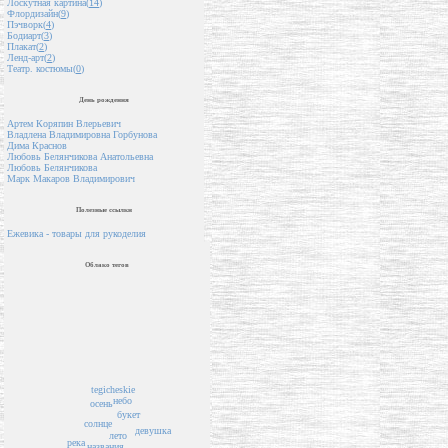
Лоскутная картина(
14
)
Флордизайн(
9
)
Пэчворк(
4
)
Бодиарт(
3
)
Плакат(
2
)
Ленд-арт(
2
)
Театр. костюмы(
0
)
День рождения
Артем Коряпин Влерьевич
Владлена Владимировна Горбунова
Дима Краснов
Любовь Белянчикова Анатольевна
Любовь Белянчикова
Марк Макаров Владимирович
Полезные ссылки
Ежевика - товары для рукоделия
Облако тегов
tegicheskie
небо
осень
букет
солнце
девушка
лето
река
названия