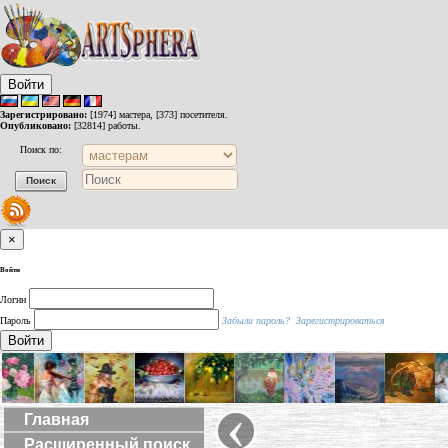
Войти
Зарегистрировано:
[1974] мастера, [373] посетителя.
Опубликовано:
[32814] работы.
Поиск по:
×
Войти
Логин
Пароль
Забыли пароль?
Зарегистрироваться
Войти
‹
Главная
Расширенный поиск