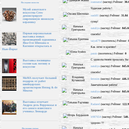
ioannarud
(мастер) Рейтинг:
30.
Последние новости
Чудесная работа！
Музей азиатского
искусства Crow
oash81
(мастер) Рейтинг:
31.84
демонстрирует
современную японскую
супер!
керамику
nataliya
(мастер) Рейтинг:
845.0
Первая персональная
спасибо!
выставка новых
произведений художника
taiya679
(посетитель) Рейтинг:
Яна-Оле Шимана в
Касмине открылась в
Как легко и красиво!
Нью-Йорке
parais
(посетитель) Рейтинг:
0
С удовольствием прошлась бы 
Выставка посвящена
голове как мотиву в
nataliya
(мастер) Рейтинг:
845.0
искусстве
спасибо!
МоМА получает большой
Ieronim
(мастер) Рейтинг:
446.1
подарок от работ
швейцарских
Замечательная работа!
архитекторов Herzog & de
Meuron
nataliya
(мастер) Рейтинг:
845.0
Спасибо!
Выставка отмечает
Radared
(мастер) Рейтинг:
122.
Андреа дель Верроккьо и
его самого известного
Здорово!!!
ученика Леонардо
lt987654
(мастер) Рейтинг:
540.
здорово !!!
Последние статьи