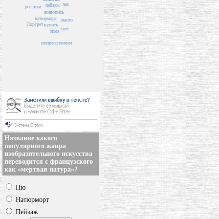
лес
пейзаж
реализм
живопись
натюрморт
масло
Портрет
купить
снег
зима
импрессионизм
Название какого
популярного жанра
изобразительного искусства
переводится с французского
как «мертвая натура»?
Ню
Натюрморт
Пейзаж