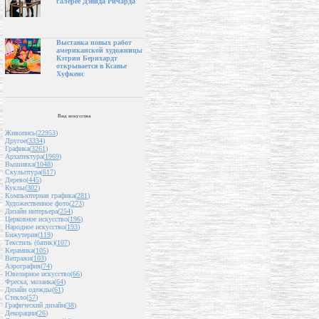
галерее Дэвида Ричарда
Выставка новых работ
американской художницы
Кэтрин Бернхардт
открывается в Ксавье
Хуфкенс
Вид искусства
Живопись(
22953
)
Другое(
3334
)
Графика(
3261
)
Архитектура(
1969
)
Вышивка(
1048
)
Скульптура(
617
)
Дерево(
445
)
Куклы(
302
)
Компьютерная графика(
281
)
Художественное фото(
273
)
Дизайн интерьера(
254
)
Церковное искусство(
196
)
Народное искусство(
193
)
Бижутерия(
119
)
Текстиль (батик)(
107
)
Керамика(
105
)
Витражи(
103
)
Аэрография(
74
)
Ювелирное искусство(
66
)
Фреска, мозаика(
64
)
Дизайн одежды(
61
)
Стекло(
57
)
Графический дизайн(
38
)
Декорации(
26
)