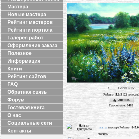
Мастера
Новые мастера
Рейтинг мастеров
Рейтинги портала
Галерея работ
Оформление заказа
Полезное
Информация
Книги
Рейтинг сайтов
FAQ
Сейчас 4.95/5
Обратная связь
Рейтинг:
5.0
/5 (22 голосов)
Форум
Оценки.
Просмотров: 5482
Гостевая книга
О нас
Социальные сети
nataliya
(мастер) Рейтинг:
845.0
Контакты
спасибо!