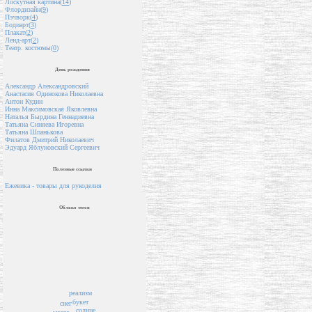
Лоскутная картина(
14
)
Флордизайн(
9
)
Пэчворк(
4
)
Бодиарт(
3
)
Плакат(
2
)
Ленд-арт(
2
)
Театр. костюмы(
0
)
День рождения
Александр Александровский
Анастасия Одинокова Николаевна
Антон Кудин
Инна Максимовская Яковлевна
Наталья Бырдина Геннадиевна
Татьяна Синяева Игоревна
Татьяна Шпанькова
Филатов Дмитрий Николаевич
Эдуард Яблуновский Сергеевич
Полезные ссылки
Ежевика - товары для рукоделия
Облако тегов
реализм
букет
снег
солнце