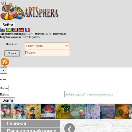
Войти
Зарегистрировано:
[1974] мастера, [373] посетителя.
Опубликовано:
[32814] работы.
Поиск по:
×
Войти
Логин
Пароль
Забыли пароль?
Зарегистрироваться
Войти
‹
Главная
Расширенный поиск