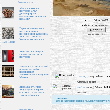
Последние новости
Музей азиатского
искусства Crow
демонстрирует
современную японскую
керамику
Сейчас 5.00/5
Рейтинг:
5.0
/5 (9 голосов)
Первая персональная
Оценки.
выставка новых
произведений художника
Просмотров: 4607
Яна-Оле Шимана в
Касмине открылась в
Нью-Йорке
Выставка посвящена
голове как мотиву в
искусстве
МоМА получает большой
подарок от работ
швейцарских
архитекторов Herzog & de
Deonisiy
(мастер) Рейтинг:
20.2
Meuron
Отличный пейзаж.
Выставка отмечает
nataliya
(мастер) Рейтинг:
845.0
Андреа дель Верроккьо и
его самого известного
нравится!
ученика Леонардо
Внимание:
Только зарегистрированные пользователи могут ост
Последние статьи