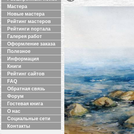
Мастера
Новые мастера
Рейтинг мастеров
Рейтинги портала
Галерея работ
Оформление заказа
Полезное
Информация
Книги
Рейтинг сайтов
FAQ
Обратная связь
Форум
Гостевая книга
О нас
Социальные сети
Контакты