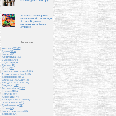
галерее Дэвида Ричарда
Выставка новых работ
американской художницы
Кэтрин Бернхардт
открывается в Ксавье
Хуфкенс
Вид искусства
Живопись(
22953
)
Другое(
3334
)
Графика(
3261
)
Архитектура(
1969
)
Вышивка(
1048
)
Скульптура(
617
)
Дерево(
445
)
Куклы(
302
)
Компьютерная графика(
281
)
Художественное фото(
273
)
Дизайн интерьера(
254
)
Церковное искусство(
196
)
Народное искусство(
193
)
Бижутерия(
119
)
Текстиль (батик)(
107
)
Керамика(
105
)
Витражи(
103
)
Аэрография(
74
)
Ювелирное искусство(
66
)
Фреска, мозаика(
64
)
Дизайн одежды(
61
)
Стекло(
57
)
Графический дизайн(
38
)
Декорации(
26
)