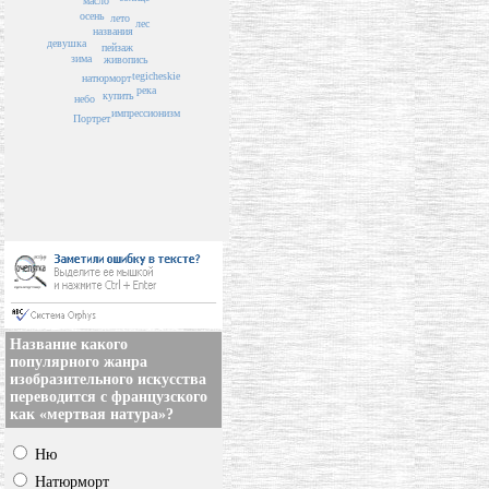
масло
осень
лето
лес
названия
девушка
пейзаж
зима
живопись
tegicheskie
натюрморт
река
купить
небо
импрессионизм
Портрет
Название какого
популярного жанра
изобразительного искусства
переводится с французского
как «мертвая натура»?
Ню
Натюрморт