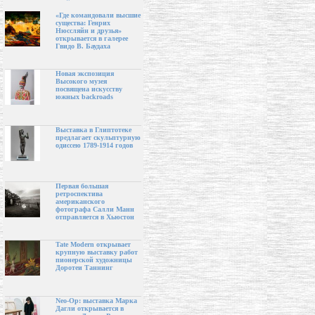
«Где командовали высшие
существа: Генрих
Нюссляйн и друзья»
открывается в галерее
Гвидо В. Баудаха
Новая экспозиция
Высокого музея
посвящена искусству
южных backroads
Выставка в Глиптотеке
предлагает скульптурную
одиссею 1789-1914 годов
Первая большая
ретроспектива
американского
фотографа Салли Манн
отправляется в Хьюстон
Tate Modern открывает
крупную выставку работ
пионерской художницы
Доротеи Таннинг
Neo-Op: выставка Марка
Дагли открывается в